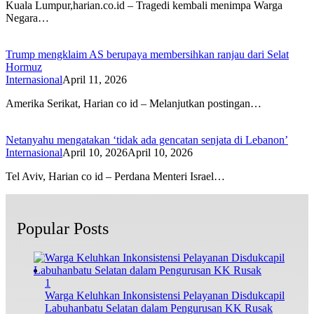
Kuala Lumpur,harian.co.id – Tragedi kembali menimpa Warga
Negara…
Trump mengklaim AS berupaya membersihkan ranjau dari Selat
Hormuz
Internasional
April 11, 2026
Amerika Serikat, Harian co id – Melanjutkan postingan…
Netanyahu mengatakan ‘tidak ada gencatan senjata di Lebanon’
Internasional
April 10, 2026
April 10, 2026
Tel Aviv, Harian co id – Perdana Menteri Israel…
Popular Posts
1
Warga Keluhkan Inkonsistensi Pelayanan Disdukcapil
Labuhanbatu Selatan dalam Pengurusan KK Rusak