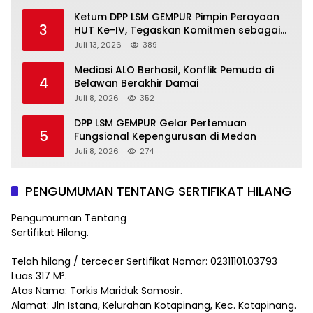
Pengamanan Tiga Tersangka
Ketum DPP LSM GEMPUR Pimpin Perayaan
3
HUT Ke-IV, Tegaskan Komitmen sebagai
Mitra Pemerintah dan Corong Aspirasi
Juli 13, 2026
389
Rakyat
Mediasi ALO Berhasil, Konflik Pemuda di
4
Belawan Berakhir Damai
Juli 8, 2026
352
DPP LSM GEMPUR Gelar Pertemuan
5
Fungsional Kepengurusan di Medan
Juli 8, 2026
274
PENGUMUMAN TENTANG SERTIFIKAT HILANG
Pengumuman Tentang
Sertifikat Hilang.
Telah hilang / tercecer Sertifikat Nomor: 02311101.03793
Luas 317 M².
Atas Nama: Torkis Mariduk Samosir.
Alamat: Jln Istana, Kelurahan Kotapinang, Kec. Kotapinang.