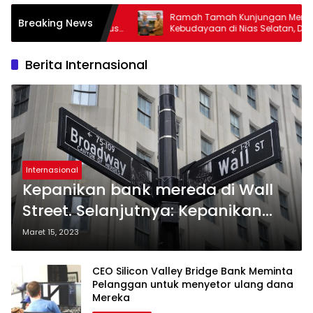
rdekaan,
Ramah Tamah Kunjungan Menteri
Breaking News
 17 Agustus
Kebudayaan di Nias Selatan, Dorong
Pelestarian Budaya hingga Target
UNESCO
Berita Internasional
Internasional
Kepanikan bank mereda di Wall
Street. Selanjutnya: Kepanikan
Fed
Maret 15, 2023
CEO Silicon Valley Bridge Bank Meminta
Pelanggan untuk menyetor ulang dana
Mereka