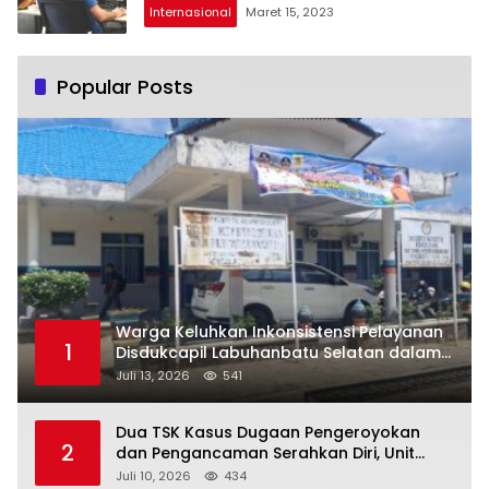
Internasional
Maret 15, 2023
Popular Posts
Warga Keluhkan Inkonsistensi Pelayanan
1
Disdukcapil Labuhanbatu Selatan dalam
Pengurusan KK Rusak
Juli 13, 2026
541
Dua TSK Kasus Dugaan Pengeroyokan
2
dan Pengancaman Serahkan Diri, Unit
Reskrim Polsek Lolowau Tuntaskan
Juli 10, 2026
434