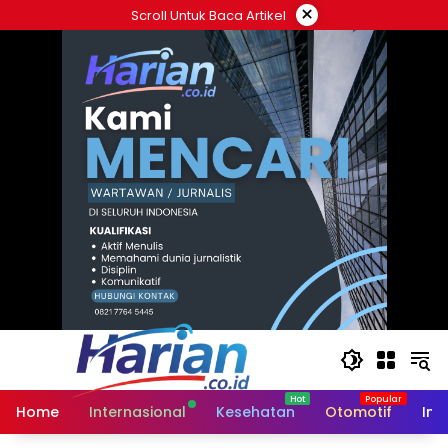
Langsung
×
Scroll Untuk Baca Artikel
ke
konten
Home
Internasional
Kesehatan
Otomotif
Ind