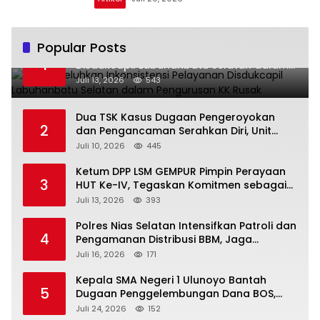
Popular Posts
Warga Keluhkan Inkonsistensi Pelayanan
1
Disdukcapil Labuhanbatu Selatan dalam
Pengurusan KK Rusak
Juli 13, 2026
543
Dua TSK Kasus Dugaan Pengeroyokan
2
dan Pengancaman Serahkan Diri, Unit
Reskrim Polsek Lolowau Tuntaskan
Juli 10, 2026
445
Pengamanan Tiga Tersangka
Ketum DPP LSM GEMPUR Pimpin Perayaan
3
HUT Ke-IV, Tegaskan Komitmen sebagai
Mitra Pemerintah dan Corong Aspirasi
Juli 13, 2026
393
Rakyat
Polres Nias Selatan Intensifkan Patroli dan
4
Pengamanan Distribusi BBM, Jaga
Ketertiban di SPBU
Juli 16, 2026
171
Kepala SMA Negeri 1 Ulunoyo Bantah
5
Dugaan Penggelembungan Dana BOS,
Tegaskan Pemberitaan Tidak Benar
Juli 24, 2026
152