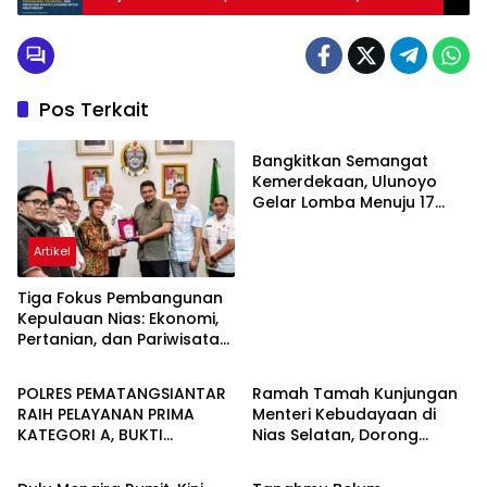
Untuk Masyarakat
Pos Terkait
Artikel
Bangkitkan Semangat
Kemerdekaan, Ulunoyo
Gelar Lomba Menuju 17
Agustus 2026
Artikel
Tiga Fokus Pembangunan
Kepulauan Nias: Ekonomi,
Pertanian, dan Pariwisata
Artikel
Artikel
Jadi Prioritas
POLRES PEMATANGSIANTAR
Ramah Tamah Kunjungan
RAIH PELAYANAN PRIMA
Menteri Kebudayaan di
KATEGORI A, BUKTI
Nias Selatan, Dorong
Artikel
Artikel
KOMITMEN REFORMASI
Pelestarian Budaya hingga
BIROKRASI POLRI
Target UNESCO