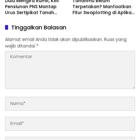
Dulu Mengira Rumit, Kini
Tanahmu Belum
Pensiunan PNS Mantap
Terpetakan? Manfaatkan
Urus Sertipikat Tanah
Fitur Swaplotting di Aplikasi
Sendiri
Sentuh Tanahku
Tinggalkan Balasan
Alamat email Anda tidak akan dipublikasikan.
Ruas yang
wajib ditandai
*