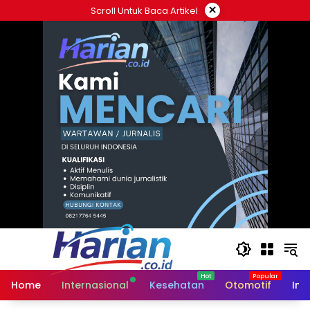
Langsung
×
Scroll Untuk Baca Artikel
ke
konten
Home
Internasional
Kesehatan
Otomotif
Ind