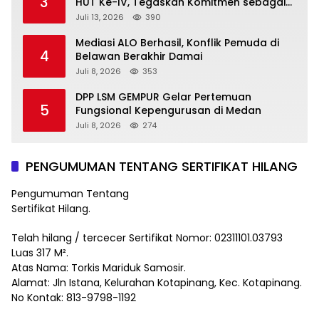
3
HUT Ke-IV, Tegaskan Komitmen sebagai
Mitra Pemerintah dan Corong Aspirasi
Juli 13, 2026
390
Rakyat
Mediasi ALO Berhasil, Konflik Pemuda di
4
Belawan Berakhir Damai
Juli 8, 2026
353
DPP LSM GEMPUR Gelar Pertemuan
5
Fungsional Kepengurusan di Medan
Juli 8, 2026
274
PENGUMUMAN TENTANG SERTIFIKAT HILANG
Pengumuman Tentang
Sertifikat Hilang.
Telah hilang / tercecer Sertifikat Nomor: 02311101.03793
Luas 317 M².
Atas Nama: Torkis Mariduk Samosir.
Alamat: Jln Istana, Kelurahan Kotapinang, Kec. Kotapinang.
No Kontak: 813-9798-1192