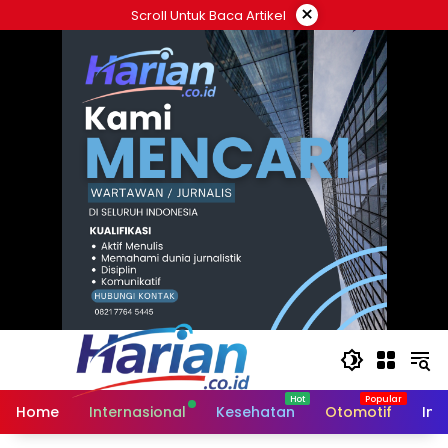
Langsung
×
Scroll Untuk Baca Artikel
ke
konten
Home
Internasional
Kesehatan
Otomotif
Ind