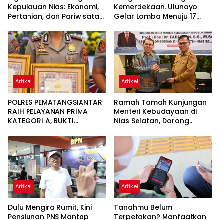
Kepulauan Nias: Ekonomi,
Kemerdekaan, Ulunoyo
Pertanian, dan Pariwisata
Gelar Lomba Menuju 17
Jadi Prioritas
Agustus 2026
Artikel
Artikel
POLRES PEMATANGSIANTAR
Ramah Tamah Kunjungan
RAIH PELAYANAN PRIMA
Menteri Kebudayaan di
KATEGORI A, BUKTI
Nias Selatan, Dorong
KOMITMEN REFORMASI
Pelestarian Budaya hingga
BIROKRASI POLRI
Target UNESCO
Artikel
Artikel
Dulu Mengira Rumit, Kini
Tanahmu Belum
Pensiunan PNS Mantap
Terpetakan? Manfaatkan