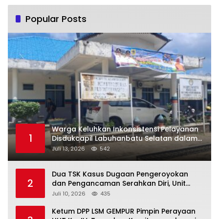
Popular Posts
Warga Keluhkan Inkonsistensi Pelayanan
1
Disdukcapil Labuhanbatu Selatan dalam
Pengurusan KK Rusak
Juli 13, 2026
542
Dua TSK Kasus Dugaan Pengeroyokan
2
dan Pengancaman Serahkan Diri, Unit
Reskrim Polsek Lolowau Tuntaskan
Juli 10, 2026
435
Pengamanan Tiga Tersangka
Ketum DPP LSM GEMPUR Pimpin Perayaan