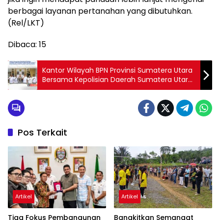
berbagai layanan pertanahan yang dibutuhkan.
(Rel/LKT)
Dibaca:
15
Kantor Wilayah BPN Provinsi Sumatera Utara
Bersama Kepolisian Daerah Sumatera Utara
Jalin Kolaborasi Strategis
Pos Terkait
Artikel
Artikel
Tiga Fokus Pembangunan
Bangkitkan Semangat