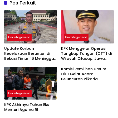
Pos Terkait
Uncategorized
Uncategorized
Update Korban
KPK Menggelar Operasi
Kecelakaan Beruntun di
Tangkap Tangan (OTT) di
Bekasi Timur: 16 Meninggal,
Wilayah Cilacap, Jawa
46 Masih Dirawat
Tengah
Komisi Pemilihan Umum
Oku Gelar Acara
Peluncuran Pilkada
Pemilihan Bupati Dan Wakil
Bupati Tahun 2024
Uncategorized
KPK Akhirnya Tahan Eks
Menteri Agama RI