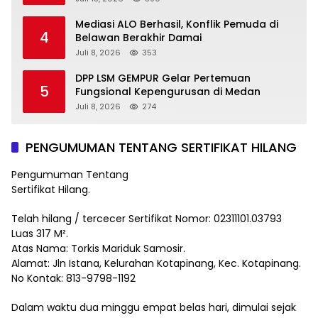
Rakyat
Mediasi ALO Berhasil, Konflik Pemuda di
4
Belawan Berakhir Damai
Juli 8, 2026
353
DPP LSM GEMPUR Gelar Pertemuan
5
Fungsional Kepengurusan di Medan
Juli 8, 2026
274
PENGUMUMAN TENTANG SERTIFIKAT HILANG
Pengumuman Tentang
Sertifikat Hilang.
Telah hilang / tercecer Sertifikat Nomor: 02311101.03793
Luas 317 M².
Atas Nama: Torkis Mariduk Samosir.
Alamat: Jln Istana, Kelurahan Kotapinang, Kec. Kotapinang.
No Kontak: 813-9798-1192
Dalam waktu dua minggu empat belas hari, dimulai sejak