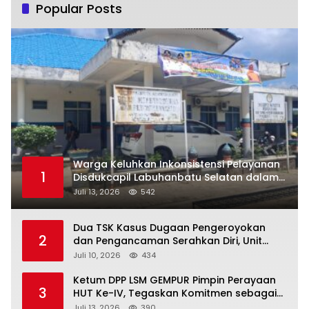
Popular Posts
Warga Keluhkan Inkonsistensi Pelayanan
1
Disdukcapil Labuhanbatu Selatan dalam
Pengurusan KK Rusak
Juli 13, 2026
542
Dua TSK Kasus Dugaan Pengeroyokan
2
dan Pengancaman Serahkan Diri, Unit
Reskrim Polsek Lolowau Tuntaskan
Juli 10, 2026
434
Pengamanan Tiga Tersangka
Ketum DPP LSM GEMPUR Pimpin Perayaan
3
HUT Ke-IV, Tegaskan Komitmen sebagai
Mitra Pemerintah dan Corong Aspirasi
Juli 13, 2026
390