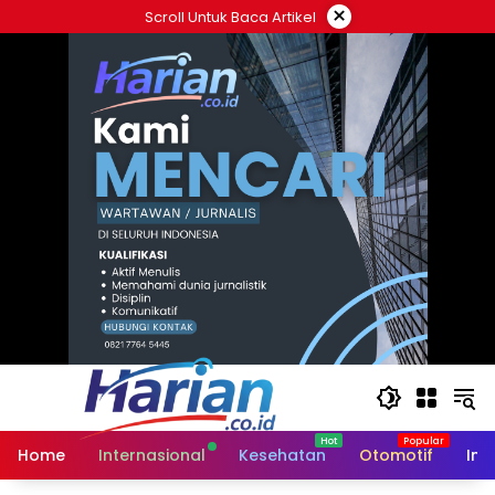
Langsung
×
Scroll Untuk Baca Artikel
ke
konten
Home
Internasional
Kesehatan
Otomotif
Ind