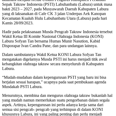
Sepak Takraw Indonesia (PSTI) Labuhanbatu (Labura) untuk masa
bakti 2023 – 2027, pada Musyawarah Daerah Kabupaten Labura
yang di laksanakan di Cafe CK 3 jalan Underpas Aek Kanopan
Kecamatan Kualuh Hulu Labuhanbatu Utara (Labura) pada hari
Kamis 28/09/2023.
Hadir pada pelaksanaan Musda Pengcab Takraw Indonesia tersebut
Wakil Ketua III Komite Nasional Olahraga Indonesia (KONI)
Labura Sofyan Tan bersama Humas Munir Nasution, Kabid
Disporapar Ivan Candra Pane, dan para undangan lainnya.
Dalam sambutannya Wakil Ketua KONI Labura Sofyan Tan
mengatakan digelarnya Musda PSTI ini harus menjadi titik awal
kebangkitan olahraga takraw secara menyeluruh di Kabupaten
Labura.
“Mudah-mudahan dalam kepengurusan PSTI yang baru ini bisa
berjalan sesuai harapan,” ucapnya pada saat pembukaan agenda
Musdakab PSTI Labura.
Menurutnya, membina dan mengurus olahraga takraw bukanlah hal
yang mudah namun memerlukan suatu pengorbanan dalam segala
aspek. Artinya, kepengurusan ini perlu adanya kerja sama dari
semua sisi pengcab- pengcab yang terhimpun di dalam KONI
khususnya Labura, ini yang paling penting dan perlu menjadi