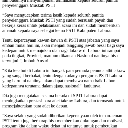
sambutannya menyampaikan terimakasih kepada seluruh panitia
penyelenggara Muskab PSTI
“Saya mengucapkan terima kasih kepada seluruh panitia
penyelenggara Muskab PSTI yang sudah bersusah payah dan
bekerja keras untuk pelaksanaan acara ini dan sudah memberikan
amanah kepada saya sebagai ketua PSTI Kabupaten Labura.
Tentu kepercayaan kawan-kawan di PSTI atas jabatan yang saya
emban mulai hari ini, akan menjadi tanggung jawab besar bagi saya
kedepan untuk memajukan olah raga takraw di Labura ini sampai
pada tingkat, Provinsi, maupun dikancah Nasional nantinya bisa
terwujud ”, Imbuh Ansari.
“Kita ketahui di Labura ini banyak para pemuda pemuda atlit takraw
yang sangat berbakat, tentu dengan adanya pengurus PSTI Labura
yang baru ini nantinya akan dapat membawa nama baik Labura
kedepannya terutama dalam ajang nasional”, lanjutnya.
Dia juga mengatakan selama berada di SPTI Labura dapat
meningkatkan prestasi para atlet takraw Labura, dan termasuk untuk
mensejahterakan para atlet ke depan.
”Saya selaku yang sudah diberikan kepercayaan oleh teman-teman
PSTI tentu juga berharap bisa memberikan dukungan dan motivasi,
program kita dalam waktu dekat ini tentunya untuk pembetukan