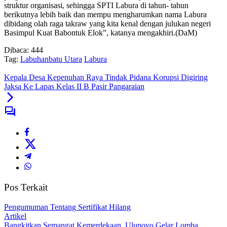
struktur organisasi, sehingga SPTI Labura di tahun- tahun
berikutnya lebih baik dan mempu mengharumkan nama Labura
dibidang olah raga takraw yang kita kenal dengan julukan negeri
Basimpul Kuat Babontuk Elok”, katanya mengakhiri.(DaM)
Dibaca:
444
Tag:
Labuhanbatu Utara
Labura
Kepala Desa Kepenuhan Raya Tindak Pidana Korupsi Digiring
Jaksa Ke Lapas Kelas II B Pasir Pangaraian
Pos Terkait
Pengumuman Tentang Sertifikat Hilang
Artikel
Bangkitkan Semangat Kemerdekaan, Ulunoyo Gelar Lomba