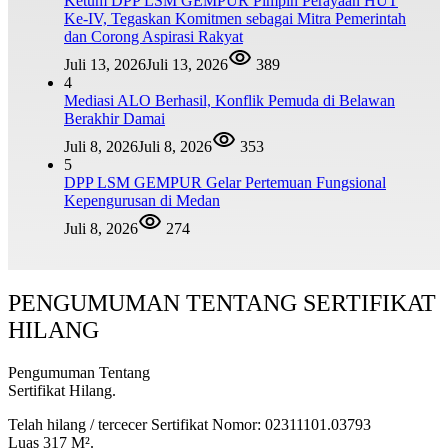
Ketum DPP LSM GEMPUR Pimpin Perayaan HUT
Ke-IV, Tegaskan Komitmen sebagai Mitra Pemerintah
dan Corong Aspirasi Rakyat
Juli 13, 2026
Juli 13, 2026
389
4
Mediasi ALO Berhasil, Konflik Pemuda di Belawan
Berakhir Damai
Juli 8, 2026
Juli 8, 2026
353
5
DPP LSM GEMPUR Gelar Pertemuan Fungsional
Kepengurusan di Medan
Juli 8, 2026
274
PENGUMUMAN TENTANG SERTIFIKAT
HILANG
Pengumuman Tentang
Sertifikat Hilang.
Telah hilang / tercecer Sertifikat Nomor: 02311101.03793
Luas 317 M².