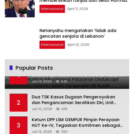
membersihkan ranjau dari Selat Hormuz
Internasional
April 11, 2026
Netanyahu mengatakan ‘tidak ada
gencatan senjata di Lebanon’
Internasional
April 10, 2026
Popular Posts
Warga Keluhkan Inkonsistensi Pelayanan
1
Disdukcapil Labuhanbatu Selatan dalam
Pengurusan KK Rusak
Juli 13, 2026
542
Dua TSK Kasus Dugaan Pengeroyokan
2
dan Pengancaman Serahkan Diri, Unit
Reskrim Polsek Lolowau Tuntaskan
Juli 10, 2026
435
Pengamanan Tiga Tersangka
Ketum DPP LSM GEMPUR Pimpin Perayaan
3
HUT Ke-IV, Tegaskan Komitmen sebagai
Mitra Pemerintah dan Corong Aspirasi
Juli 13, 2026
390