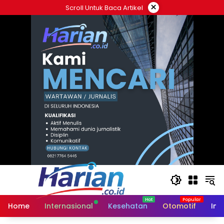
Langsung
×
Scroll Untuk Baca Artikel
ke
konten
Home
Internasional
Kesehatan
Otomotif
Ind