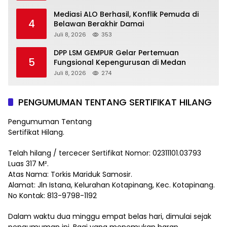
Rakyat
Mediasi ALO Berhasil, Konflik Pemuda di
4
Belawan Berakhir Damai
Juli 8, 2026
353
DPP LSM GEMPUR Gelar Pertemuan
5
Fungsional Kepengurusan di Medan
Juli 8, 2026
274
PENGUMUMAN TENTANG SERTIFIKAT HILANG
Pengumuman Tentang
Sertifikat Hilang.
Telah hilang / tercecer Sertifikat Nomor: 02311101.03793
Luas 317 M².
Atas Nama: Torkis Mariduk Samosir.
Alamat: Jln Istana, Kelurahan Kotapinang, Kec. Kotapinang.
No Kontak: 813-9798-1192
Dalam waktu dua minggu empat belas hari, dimulai sejak