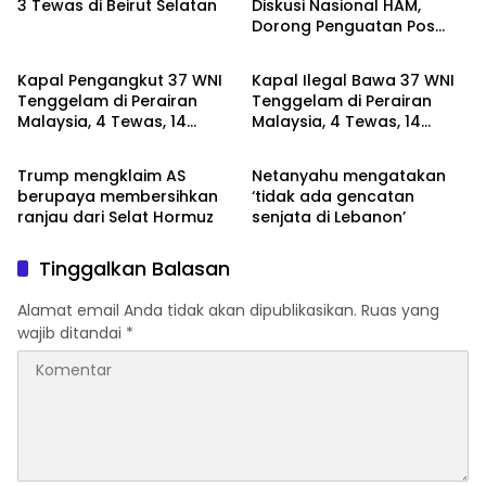
3 Tewas di Beirut Selatan
Diskusi Nasional HAM,
Dorong Penguatan Pos
Artikel
Internasional
Bantuan Hukum untuk
Masyarakat
Kapal Pengangkut 37 WNI
Kapal Ilegal Bawa 37 WNI
Tenggelam di Perairan
Tenggelam di Perairan
Malaysia, 4 Tewas, 14
Malaysia, 4 Tewas, 14
Internasional
Internasional
Masih Hilang
Masih Hilang
Trump mengklaim AS
Netanyahu mengatakan
berupaya membersihkan
‘tidak ada gencatan
ranjau dari Selat Hormuz
senjata di Lebanon’
Tinggalkan Balasan
Alamat email Anda tidak akan dipublikasikan.
Ruas yang
wajib ditandai
*