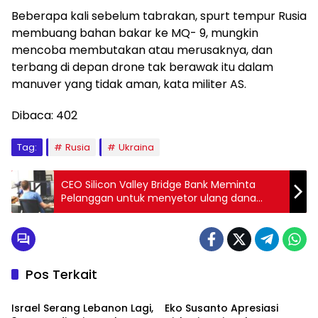
Beberapa kali sebelum tabrakan, spurt tempur Rusia
membuang bahan bakar ke MQ- 9, mungkin
mencoba membutakan atau merusaknya, dan
terbang di depan drone tak berawak itu dalam
manuver yang tidak aman, kata militer AS.
Dibaca:
402
Tag:
Rusia
Ukraina
CEO Silicon Valley Bridge Bank Meminta
Pelanggan untuk menyetor ulang dana
Mereka
Pos Terkait
Internasional
Artikel
Israel Serang Lebanon Lagi,
Eko Susanto Apresiasi