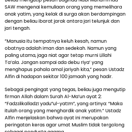
SAW mengenai kemuliaan orang yang memelihara
anak yatim, yang kelak di surga akan berdampingan
dengan beliau ibarat jarak antara jari telunjuk dan
jari tengah.
​”Manusia itu tempatnya keluh kesah, namun
obatnya adalah iman dan sedekah. Namun yang
paling utama, jaga niat agar tetap murni Lillahi
Ta’ala. Jangan sampai ada debu riya’ yang
menghapus pahala amal jariyah kita,” pesan Ustadz
Alfin di hadapan sekitar 100 jamaah yang hadir.
​Sebagai pengingat yang tegas, beliau juga mengutip
firman Allah dalam Surah Al-Ma’un ayat 2:
“Fadzālikalladzī yadu”ul-yatīm”, yang artinya: “Maka
itulah orang yang menghardik anak yatim.” Ustadz
Alfin menjelaskan bahwa ayat ini merupakan
peringatan keras agar umat Muslim tidak tergolong
sebagai pendusta agama.