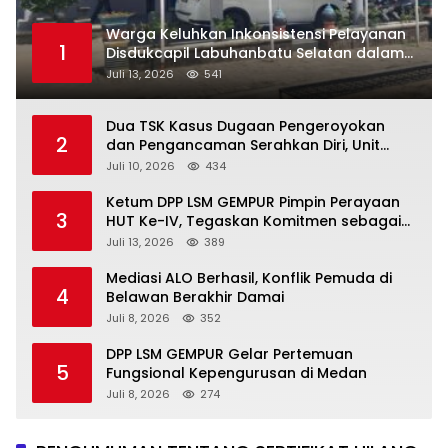
Warga Keluhkan Inkonsistensi Pelayanan
1
Disdukcapil Labuhanbatu Selatan dalam
Pengurusan KK Rusak
Juli 13, 2026
541
Dua TSK Kasus Dugaan Pengeroyokan
2
dan Pengancaman Serahkan Diri, Unit
Reskrim Polsek Lolowau Tuntaskan
Juli 10, 2026
434
Pengamanan Tiga Tersangka
Ketum DPP LSM GEMPUR Pimpin Perayaan
3
HUT Ke-IV, Tegaskan Komitmen sebagai
Mitra Pemerintah dan Corong Aspirasi
Juli 13, 2026
389
Rakyat
Mediasi ALO Berhasil, Konflik Pemuda di
4
Belawan Berakhir Damai
Juli 8, 2026
352
DPP LSM GEMPUR Gelar Pertemuan
5
Fungsional Kepengurusan di Medan
Juli 8, 2026
274