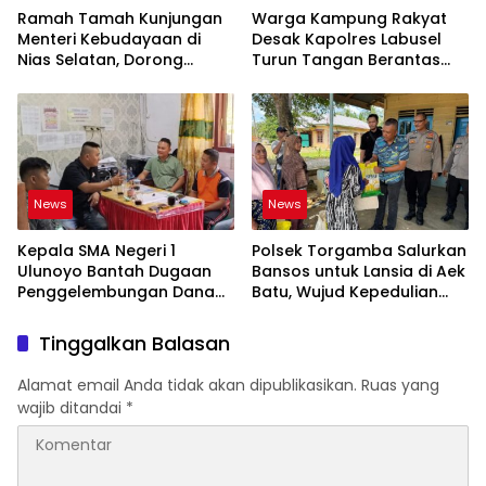
Ramah Tamah Kunjungan
Warga Kampung Rakyat
Menteri Kebudayaan di
Desak Kapolres Labusel
Nias Selatan, Dorong
Turun Tangan Berantas
Pelestarian Budaya hingga
Dugaan Bandar Narkoba
Target UNESCO
di Perlabian
News
News
Kepala SMA Negeri 1
Polsek Torgamba Salurkan
Ulunoyo Bantah Dugaan
Bansos untuk Lansia di Aek
Penggelembungan Dana
Batu, Wujud Kepedulian
BOS, Tegaskan
Polri Hadir di Tengah
Pemberitaan Tidak Benar
Masyarakat
Tinggalkan Balasan
Alamat email Anda tidak akan dipublikasikan.
Ruas yang
wajib ditandai
*