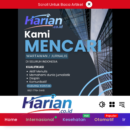
Langsung
×
Scroll Untuk Baca Artikel
ke
konten
Home
Internasional
Kesehatan
Otomotif
Ind