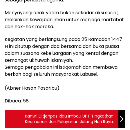
Menyayangi anak yatim bukan sekadar aksi sosial,
melainkan kewajiban iman untuk menjaga martabat
dan hak-hak mereka.
​Kegiatan yang berlangsung pada 25 Ramadan 1447
H ini ditutup dengan doa bersama dan buka puasa
dalam suasana kekeluargaan yang kental dengan
semangat ukhuwah islamiyah.
Semoga pengabdian ini istiqomah dan membawa
berkah bagi seluruh masyarakat Labusel.
(Abner Hasan Pasaribu)
Dibaca:
58
Kanwil Ditjenpas Riau Imbau UPT Tingkatkan
Keamanan dan Pelayanan Jelang Hari Raya
Idul Fitri 1447 H