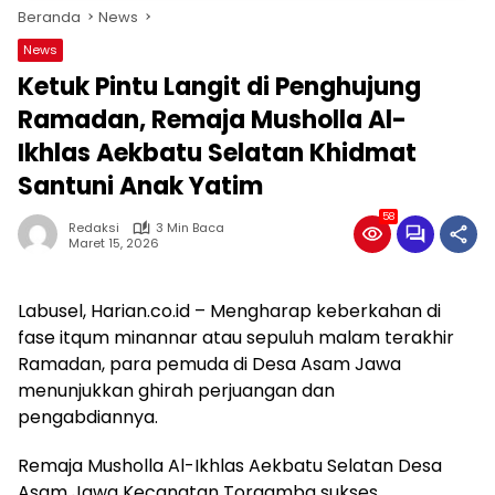
Beranda
News
News
Ketuk Pintu Langit di Penghujung
Ramadan, Remaja Musholla Al-
Ikhlas Aekbatu Selatan Khidmat
Santuni Anak Yatim
58
Redaksi
3 Min Baca
Maret 15, 2026
​Labusel, Harian.co.id – ​Mengharap keberkahan di
fase itqum minannar atau sepuluh malam terakhir
Ramadan, para pemuda di Desa Asam Jawa
menunjukkan ghirah perjuangan dan
pengabdiannya.
Remaja Musholla Al-Ikhlas Aekbatu Selatan Desa
Asam Jawa Kecanatan Torgamba sukses