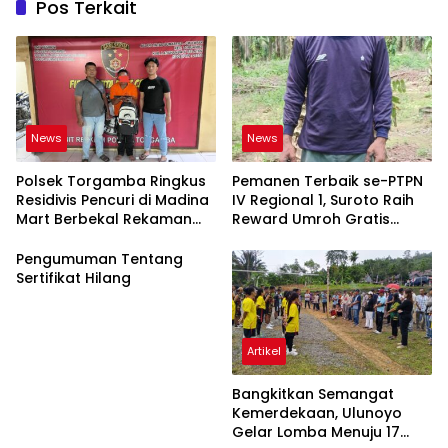
Pos Terkait
News
News
Polsek Torgamba Ringkus
Pemanen Terbaik se-PTPN
Residivis Pencuri di Madina
IV Regional 1, Suroto Raih
Mart Berbekal Rekaman
Reward Umroh Gratis
CCTV
Bersama Istri
Pengumuman Tentang
Sertifikat Hilang
Artikel
Bangkitkan Semangat
Kemerdekaan, Ulunoyo
Gelar Lomba Menuju 17