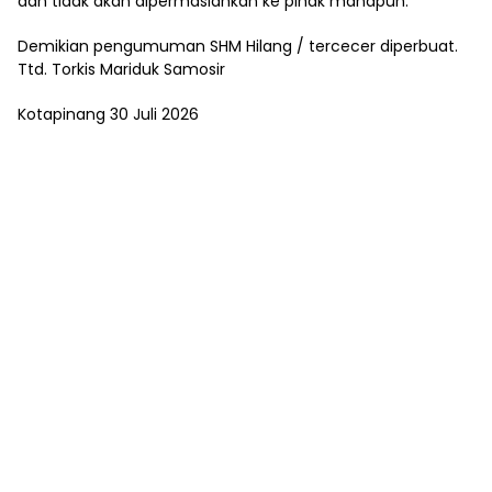
dan tidak akan dipermaslahkan ke pihak manapun.
Demikian pengumuman SHM Hilang / tercecer diperbuat.
Ttd. Torkis Mariduk Samosir
Kotapinang 30 Juli 2026