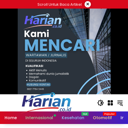
Langsung
×
Scroll Untuk Baca Artikel
ke
konten
Home
Internasional
Kesehatan
Otomotif
Ind