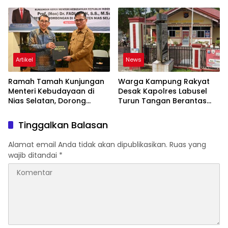
Agustus 2026
Artikel
News
Ramah Tamah Kunjungan
Warga Kampung Rakyat
Menteri Kebudayaan di
Desak Kapolres Labusel
Nias Selatan, Dorong
Turun Tangan Berantas
Pelestarian Budaya hingga
Dugaan Bandar Narkoba
Target UNESCO
di Perlabian
Tinggalkan Balasan
Alamat email Anda tidak akan dipublikasikan.
Ruas yang
wajib ditandai
*