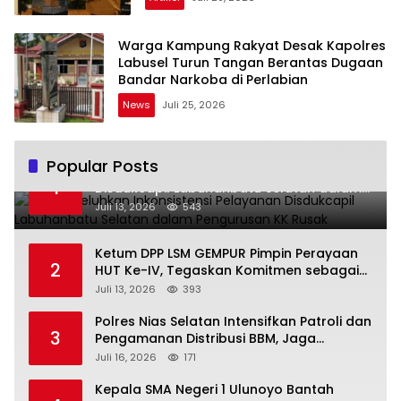
Warga Kampung Rakyat Desak Kapolres
Labusel Turun Tangan Berantas Dugaan
Bandar Narkoba di Perlabian
News
Juli 25, 2026
Popular Posts
Warga Keluhkan Inkonsistensi Pelayanan
1
Disdukcapil Labuhanbatu Selatan dalam
Pengurusan KK Rusak
Juli 13, 2026
543
Ketum DPP LSM GEMPUR Pimpin Perayaan
2
HUT Ke-IV, Tegaskan Komitmen sebagai
Mitra Pemerintah dan Corong Aspirasi
Juli 13, 2026
393
Rakyat
Polres Nias Selatan Intensifkan Patroli dan
3
Pengamanan Distribusi BBM, Jaga
Ketertiban di SPBU
Juli 16, 2026
171
Kepala SMA Negeri 1 Ulunoyo Bantah