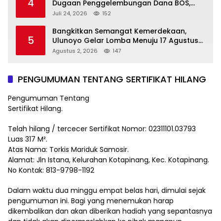
4
Dugaan Penggelembungan Dana BOS,
Tegaskan Pemberitaan Tidak Benar
Juli 24, 2026
152
Bangkitkan Semangat Kemerdekaan,
5
Ulunoyo Gelar Lomba Menuju 17 Agustus
2026
Agustus 2, 2026
147
PENGUMUMAN TENTANG SERTIFIKAT HILANG
Pengumuman Tentang
Sertifikat Hilang.
Telah hilang / tercecer Sertifikat Nomor: 02311101.03793
Luas 317 M².
Atas Nama: Torkis Mariduk Samosir.
Alamat: Jln Istana, Kelurahan Kotapinang, Kec. Kotapinang.
No Kontak: 813-9798-1192
Dalam waktu dua minggu empat belas hari, dimulai sejak
pengumuman ini. Bagi yang menemukan harap
dikembalikan dan akan diberikan hadiah yang sepantasnya