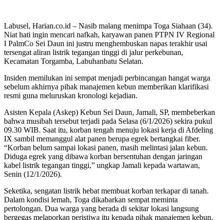
Labusel, Harian.co.id – Nasib malang menimpa Toga Siahaan (34).
Niat hati ingin mencari nafkah, karyawan panen PTPN IV Regional
I PalmCo Sei Daun ini justru menghembuskan napas terakhir usai
tersengat aliran listrik tegangan tinggi di jalur perkebunan,
Kecamatan Torgamba, Labuhanbatu Selatan.
Insiden memilukan ini sempat menjadi perbincangan hangat warga
sebelum akhirnya pihak manajemen kebun memberikan klarifikasi
resmi guna meluruskan kronologi kejadian.
Asisten Kepala (Askep) Kebun Sei Daun, Jamali, SP, membeberkan
bahwa musibah tersebut terjadi pada Selasa (6/1/2026) sekira pukul
09.30 WIB. Saat itu, korban tengah menuju lokasi kerja di Afdeling
IX sambil memanggul alat panen berupa egrek bertangkai fiber.
“Korban belum sampai lokasi panen, masih melintasi jalan kebun.
Diduga egrek yang dibawa korban bersentuhan dengan jaringan
kabel listrik tegangan tinggi,” ungkap Jamali kepada wartawan,
Senin (12/1/2026).
Seketika, sengatan listrik hebat membuat korban terkapar di tanah.
Dalam kondisi lemah, Toga dikabarkan sempat meminta
pertolongan. Dua warga yang berada di sekitar lokasi langsung
bergegas melaporkan peristiwa itu kepada pihak manajemen kebun.