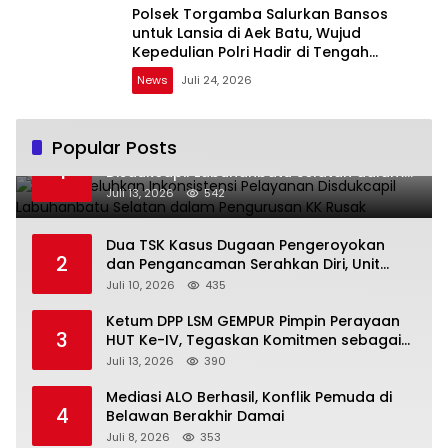
Polsek Torgamba Salurkan Bansos
untuk Lansia di Aek Batu, Wujud
Kepedulian Polri Hadir di Tengah
Masyarakat
News
Juli 24, 2026
Popular Posts
Warga Keluhkan Inkonsistensi Pelayanan
1
Disdukcapil Labuhanbatu Selatan dalam
Pengurusan KK Rusak
Juli 13, 2026
542
Dua TSK Kasus Dugaan Pengeroyokan
2
dan Pengancaman Serahkan Diri, Unit
Reskrim Polsek Lolowau Tuntaskan
Juli 10, 2026
435
Pengamanan Tiga Tersangka
Ketum DPP LSM GEMPUR Pimpin Perayaan
3
HUT Ke-IV, Tegaskan Komitmen sebagai
Mitra Pemerintah dan Corong Aspirasi
Juli 13, 2026
390
Rakyat
Mediasi ALO Berhasil, Konflik Pemuda di
4
Belawan Berakhir Damai
Juli 8, 2026
353