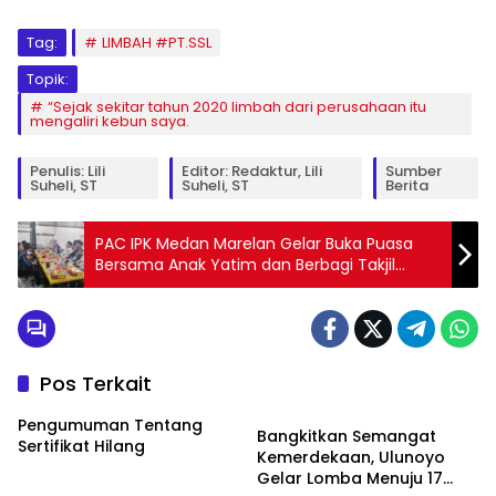
Tag:
LIMBAH #PT.SSL
Topik:
“Sejak sekitar tahun 2020 limbah dari perusahaan itu
mengaliri kebun saya.
Penulis: Lili
Editor: Redaktur, Lili
Sumber
Suheli, ST
Suheli, ST
Berita
PAC IPK Medan Marelan Gelar Buka Puasa
Bersama Anak Yatim dan Berbagi Takjil
kepada Masyarakat
Pos Terkait
Artikel
Pengumuman Tentang
Bangkitkan Semangat
Sertifikat Hilang
Kemerdekaan, Ulunoyo
Gelar Lomba Menuju 17
Artikel
News