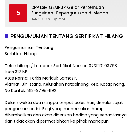
DPP LSM GEMPUR Gelar Pertemuan
5
Fungsional Kepengurusan di Medan
Juli 8, 2026
274
PENGUMUMAN TENTANG SERTIFIKAT HILANG
Pengumuman Tentang
Sertifikat Hilang.
Telah hilang / tercecer Sertifikat Nomor: 02311101.03793
Luas 317 M².
Atas Nama: Torkis Mariduk Samosir.
Alamat: Jln Istana, Kelurahan Kotapinang, Kec. Kotapinang.
No Kontak: 813-9798-1192
Dalam waktu dua minggu empat belas hari, dimulai sejak
pengumuman ini. Bagi yang menemukan harap
dikembalikan dan akan diberikan hadiah yang sepantasnya
dan tidak akan dipermaslahkan ke pihak manapun.