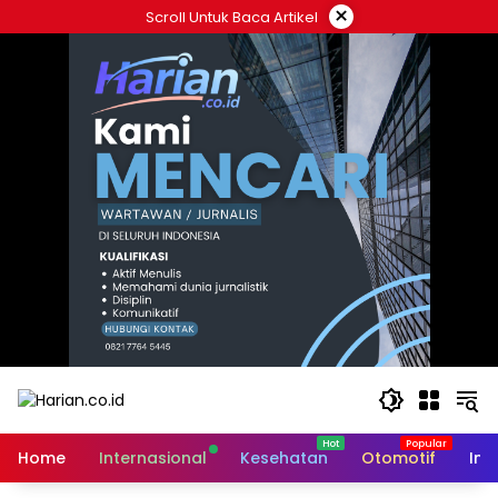
Langsung
×
Scroll Untuk Baca Artikel
ke
konten
Home
Internasional
Kesehatan
Otomotif
Ind