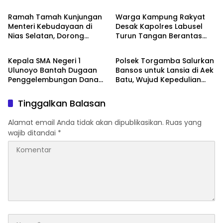
Agustus 2026
Ramah Tamah Kunjungan
Warga Kampung Rakyat
Menteri Kebudayaan di
Desak Kapolres Labusel
Nias Selatan, Dorong
Turun Tangan Berantas
News
News
Pelestarian Budaya hingga
Dugaan Bandar Narkoba
Target UNESCO
di Perlabian
Kepala SMA Negeri 1
Polsek Torgamba Salurkan
Ulunoyo Bantah Dugaan
Bansos untuk Lansia di Aek
Penggelembungan Dana
Batu, Wujud Kepedulian
BOS, Tegaskan
Polri Hadir di Tengah
Pemberitaan Tidak Benar
Masyarakat
Tinggalkan Balasan
Alamat email Anda tidak akan dipublikasikan.
Ruas yang
wajib ditandai
*