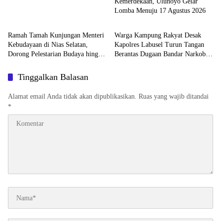
Kemerdekaan, Ulunoyo Gelar
Lomba Menuju 17 Agustus 2026
Artikel
News
Ramah Tamah Kunjungan Menteri
Warga Kampung Rakyat Desak
Kebudayaan di Nias Selatan,
Kapolres Labusel Turun Tangan
Dorong Pelestarian Budaya hingga
Berantas Dugaan Bandar Narkoba
Target UNESCO
di Perlabian
Tinggalkan Balasan
Alamat email Anda tidak akan dipublikasikan.
Ruas yang wajib ditandai
*