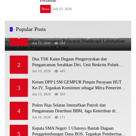
Perlabian
News
Juli 25, 2026
Popular Posts
Warga Keluhkan Inkonsistensi Pelayanan Disdukcapil
1
Labuhanbatu Selatan dalam Pengurusan KK Rusak
Juli 13, 2026
543
Dua TSK Kasus Dugaan Pengeroyokan dan
2
Pengancaman Serahkan Diri, Unit Reskrim Polsek
Lolowau Tuntaskan Pengamanan Tiga Tersangka
Juli 10, 2026
445
Ketum DPP LSM GEMPUR Pimpin Perayaan HUT
3
Ke-IV, Tegaskan Komitmen sebagai Mitra Pemerintah
dan Corong Aspirasi Rakyat
Juli 13, 2026
393
Polres Nias Selatan Intensifkan Patroli dan
4
Pengamanan Distribusi BBM, Jaga Ketertiban di
SPBU
Juli 16, 2026
171
Kepala SMA Negeri 1 Ulunoyo Bantah Dugaan
5
Penggelembungan Dana BOS, Tegaskan Pemberitaan