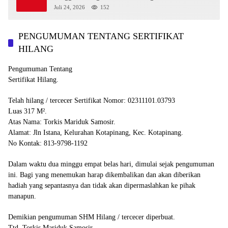
Tidak Benar
Juli 24, 2026
152
PENGUMUMAN TENTANG SERTIFIKAT
HILANG
Pengumuman Tentang
Sertifikat Hilang.
Telah hilang / tercecer Sertifikat Nomor: 02311101.03793
Luas 317 M².
Atas Nama: Torkis Mariduk Samosir.
Alamat: Jln Istana, Kelurahan Kotapinang, Kec. Kotapinang.
No Kontak: 813-9798-1192
Dalam waktu dua minggu empat belas hari, dimulai sejak pengumuman
ini. Bagi yang menemukan harap dikembalikan dan akan diberikan
hadiah yang sepantasnya dan tidak akan dipermaslahkan ke pihak
manapun.
Demikian pengumuman SHM Hilang / tercecer diperbuat.
Ttd. Torkis Mariduk Samosir