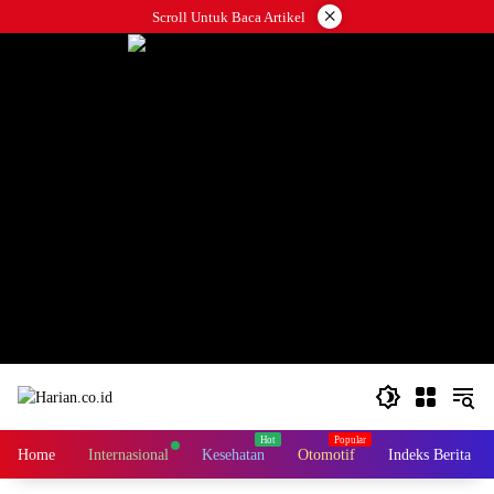
Langsung
×
Scroll Untuk Baca Artikel
ke
konten
Home
Internasional
Kesehatan
Otomotif
Indeks Berita