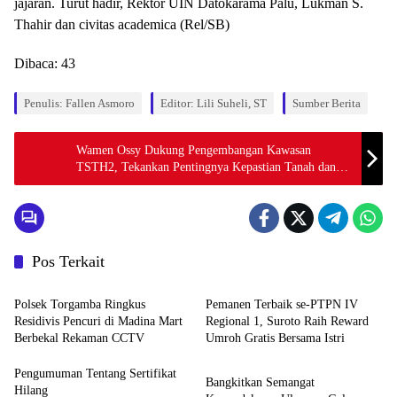
jajaran. Turut hadir, Rektor UIN Datokarama Palu, Lukman S.
Thahir dan civitas academica (Rel/SB)
Dibaca:
43
Penulis: Fallen Asmoro
Editor: Lili Suheli, ST
Sumber Berita
Wamen Ossy Dukung Pengembangan Kawasan
TSTH2, Tekankan Pentingnya Kepastian Tanah dan
Tata Ruang
Pos Terkait
News
News
Polsek Torgamba Ringkus
Pemanen Terbaik se-PTPN IV
Residivis Pencuri di Madina Mart
Regional 1, Suroto Raih Reward
Berbekal Rekaman CCTV
Umroh Gratis Bersama Istri
Artikel
Pengumuman Tentang Sertifikat
Bangkitkan Semangat
Hilang