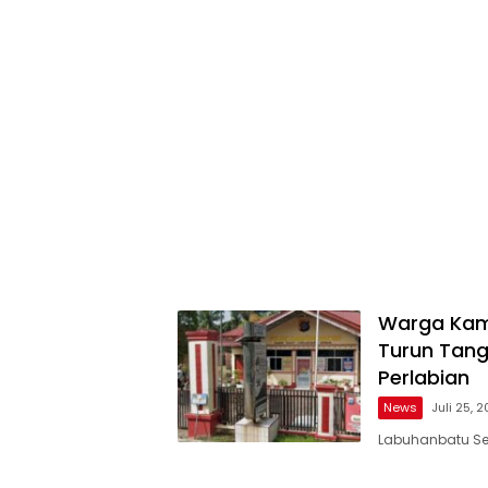
Warga Kam
Turun Tang
Perlabian
News
Juli 25, 
Labuhanbatu Sel