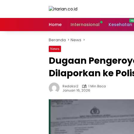
Langsung
ke
konten
Home
Internasional
Kesehatan
Beranda
News
News
Dugaan Pengeroyo
Dilaporkan ke Poli
Redaksi2
1 Min Baca
Januari 16, 2026