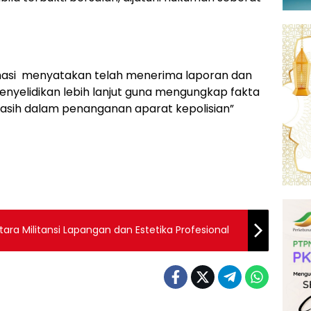
irmasi menyatakan telah menerima laporan dan
nyelidikan lebih lanjut guna mengungkap fakta
i masih dalam penanganan aparat kepolisian”
ara Militansi Lapangan dan Estetika Profesional