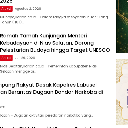
2026
Artikel
Agustus 2, 2026
Ulunoyo,Harian.co.id – Dalam rangka menyambut Hari Ulang
Tahun (HUT)…
Ramah Tamah Kunjungan Menteri
Kebudayaan di Nias Selatan, Dorong
Pelestarian Budaya hingga Target UNESCO
Artikel
Juli 29, 2026
Nias Selatan,Harian.co.id – Pemerintah Kabupaten Nias
Selatan menggelar…
pung Rakyat Desak Kapolres Labusel
an Berantas Dugaan Bandar Narkoba di
2026
atan – Dugaan aktivitas peredaran narkotika yang…