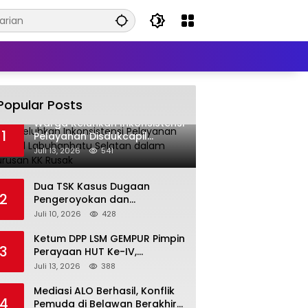
Popular Posts
Warga Keluhkan Inkonsistensi
1
Pelayanan Disdukcapil
Labuhanbatu Selatan dalam
Juli 13, 2026
541
Pengurusan KK Rusak
Dua TSK Kasus Dugaan
2
Pengeroyokan dan
Pengancaman Serahkan Diri,
Juli 10, 2026
428
Unit Reskrim Polsek Lolowau
Tuntaskan Pengamanan Tiga
Ketum DPP LSM GEMPUR Pimpin
3
Tersangka
Perayaan HUT Ke-IV,
Tegaskan Komitmen sebagai
Juli 13, 2026
388
Mitra Pemerintah dan Corong
Aspirasi Rakyat
Mediasi ALO Berhasil, Konflik
4
Pemuda di Belawan Berakhir