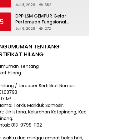
Damai
Juli 8, 2026
352
DPP LSM GEMPUR Gelar
5
Pertemuan Fungsional
Kepengurusan di Medan
Juli 8, 2026
272
ENGUMUMAN TENTANG
RTIFIKAT HILANG
umuman Tentang
ikat Hilang.
 hilang / tercecer Sertifikat Nomor:
101.03793
17 M².
Nama: Torkis Mariduk Samosir.
t: Jln Istana, Kelurahan Kotapinang, Kec.
inang.
ntak: 813-9798-1192
 waktu dua minggu empat belas hari,