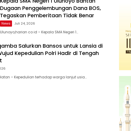
Kepala SMA Negeri 1 Ulunoyo Bantah
Dugaan Penggelembungan Dana BOS,
Tegaskan Pemberitaan Tidak Benar
News
Juli 24, 2026
Ulunoyo,harian co id – Kepala SMA Negeri 1…
gamba Salurkan Bansos untuk Lansia di
ujud Kepedulian Polri Hadir di Tengah
t
2026
atan – Kepedulian terhadap warga lanjut usia…