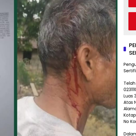
P
SE
Peng
Sertif
Telah
02311
Luas 3
Atas 
Alama
Kotap
No Ko
Dalam