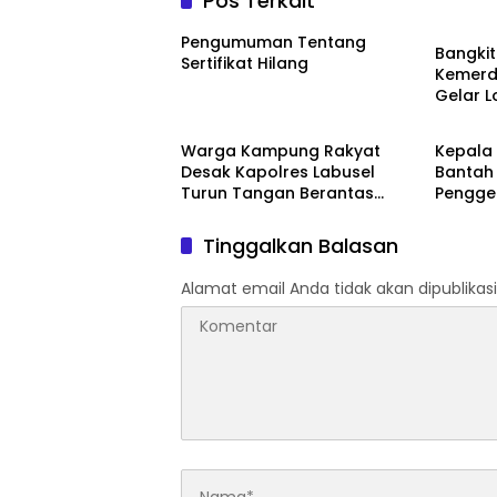
Pos Terkait
Artikel
Pengumuman Tentang
Bangki
Sertifikat Hilang
Kemerd
Gelar 
News
News
Agustu
Warga Kampung Rakyat
Kepala 
Desak Kapolres Labusel
Bantah
Turun Tangan Berantas
Pengge
Dugaan Bandar Narkoba di
BOS, T
Perlabian
Tidak B
Tinggalkan Balasan
Alamat email Anda tidak akan dipublikasi