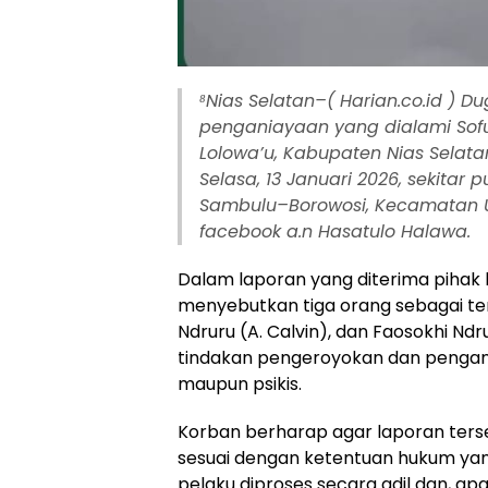
⁸Nias Selatan–( Harian.co.id ) 
penganiayaan yang dialami Sofu
Lolowa’u, Kabupaten Nias Selatan
Selasa, 13 Januari 2026, sekitar 
Sambulu–Borowosi, Kecamatan U
facebook a.n Hasatulo Halawa.
Dalam laporan yang diterima pihak k
menyebutkan tiga orang sebagai terdu
Ndruru (A. Calvin), dan Faosokhi Nd
tindakan pengeroyokan dan pengani
maupun psikis.
Korban berharap agar laporan terseb
sesuai dengan ketentuan hukum yang
pelaku diproses secara adil dan, apa