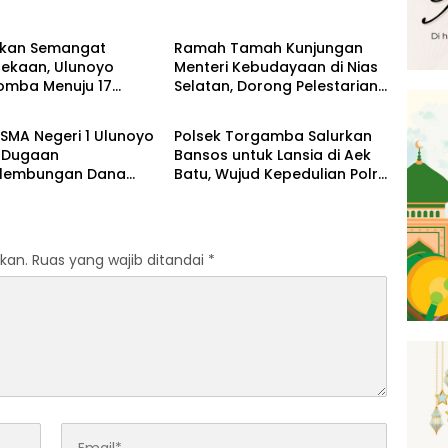
Artikel
tkan Semangat
Ramah Tamah Kunjungan
ekaan, Ulunoyo
Menteri Kebudayaan di Nias
Lomba Menuju 17
Selatan, Dorong Pelestarian
News
s 2026
Budaya hingga Target
UNESCO
SMA Negeri 1 Ulunoyo
Polsek Torgamba Salurkan
 Dugaan
Bansos untuk Lansia di Aek
lembungan Dana
Batu, Wujud Kepedulian Polri
egaskan Pemberitaan
Hadir di Tengah Masyarakat
enar
kan.
Ruas yang wajib ditandai
*