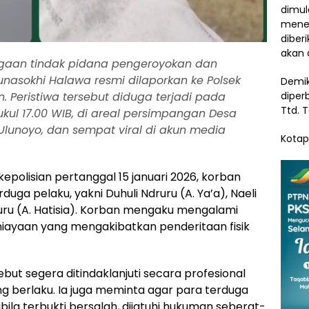
dimul
menem
diber
akan 
Dugaan tindak pidana pengeroyokan dan
nasokhi Halawa resmi dilaporkan ke Polsek
Demik
. Peristiwa tersebut diduga terjadi pada
diper
Ttd. 
pukul 17.00 WIB, di areal persimpangan Desa
lunoyo, dan sempat viral di akun media
Kotap
epolisian pertanggal 15 januari 2026, korban
ga pelaku, yakni Duhuli Ndruru (A. Ya’a), Naeli
ruru (A. Hatisia). Korban mengaku mengalami
ayaan yang mengakibatkan penderitaan fisik
ut segera ditindaklanjuti secara profesional
 berlaku. Ia juga meminta agar para terduga
bila terbukti bersalah, dijatuhi hukuman seberat-