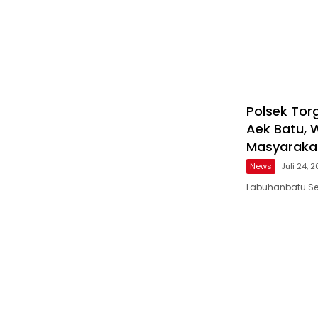
Polsek Tor
Aek Batu, W
Masyaraka
News
Juli 24, 
Labuhanbatu Sel