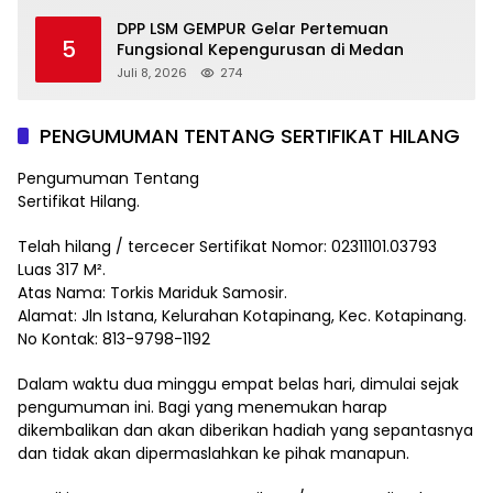
DPP LSM GEMPUR Gelar Pertemuan
5
Fungsional Kepengurusan di Medan
Juli 8, 2026
274
PENGUMUMAN TENTANG SERTIFIKAT HILANG
Pengumuman Tentang
Sertifikat Hilang.
Telah hilang / tercecer Sertifikat Nomor: 02311101.03793
Luas 317 M².
Atas Nama: Torkis Mariduk Samosir.
Alamat: Jln Istana, Kelurahan Kotapinang, Kec. Kotapinang.
No Kontak: 813-9798-1192
Dalam waktu dua minggu empat belas hari, dimulai sejak
pengumuman ini. Bagi yang menemukan harap
dikembalikan dan akan diberikan hadiah yang sepantasnya
dan tidak akan dipermaslahkan ke pihak manapun.