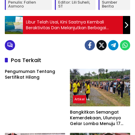
Penulis: Fallen
Editor: Lili Suheli,
Sumber
Asmoro
ST
Berita
Libur Telah Usai, Kini Saatnya Kembali
Beraktivitas Dan Melanjutkan Berbagai
Urusan Yang Sempat Tertunda
Pos Terkait
Pengumuman Tentang
Sertifikat Hilang
Artikel
Bangkitkan Semangat
Kemerdekaan, Ulunoyo
Gelar Lomba Menuju 17
Agustus 2026