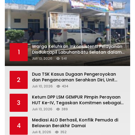
Warga Keluhkan Inkonsistensi Pelayanan
1
Disdukcapil Labuhanbatu Selatan dalam
Pengurusan KK Rusak
Juli 13, 2026
541
Dua TSK Kasus Dugaan Pengeroyokan
2
dan Pengancaman Serahkan Diri, Unit
Reskrim Polsek Lolowau Tuntaskan
Juli 10, 2026
434
Pengamanan Tiga Tersangka
Ketum DPP LSM GEMPUR Pimpin Perayaan
3
HUT Ke-IV, Tegaskan Komitmen sebagai
Mitra Pemerintah dan Corong Aspirasi
Juli 13, 2026
389
Rakyat
Mediasi ALO Berhasil, Konflik Pemuda di
4
Belawan Berakhir Damai
Juli 8, 2026
352