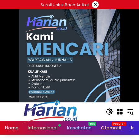
Langsung
×
Scroll Untuk Baca Artikel
ke
konten
Home
Internasional
Kesehatan
Otomotif
Ind