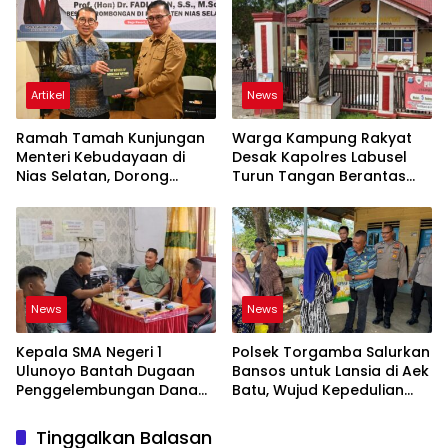
Artikel
News
Ramah Tamah Kunjungan
Warga Kampung Rakyat
Menteri Kebudayaan di
Desak Kapolres Labusel
Nias Selatan, Dorong
Turun Tangan Berantas
Pelestarian Budaya hingga
Dugaan Bandar Narkoba
Target UNESCO
di Perlabian
News
News
Kepala SMA Negeri 1
Polsek Torgamba Salurkan
Ulunoyo Bantah Dugaan
Bansos untuk Lansia di Aek
Penggelembungan Dana
Batu, Wujud Kepedulian
BOS, Tegaskan
Polri Hadir di Tengah
Pemberitaan Tidak Benar
Masyarakat
Tinggalkan Balasan