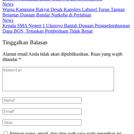
News
Warga Kampung Rakyat Desak Kapolres Labusel Turun Tangan
Berantas Dugaan Bandar Narkoba di Perlabian
News
Kepala SMA Negeri 1 Ulunoyo Bantah Dugaan Penggelembungan
Dana BOS, Tegaskan Pemberitaan Tidak Benar
Tinggalkan Balasan
Alamat email Anda tidak akan dipublikasikan.
Ruas yang wajib
ditandai
*
Simpan nama, email, dan situs web saya pada peramban ini