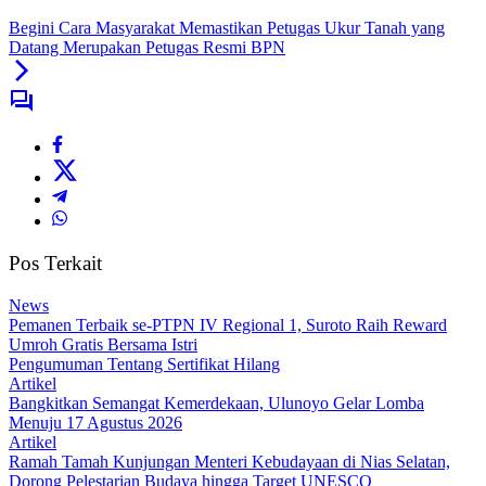
Begini Cara Masyarakat Memastikan Petugas Ukur Tanah yang
Datang Merupakan Petugas Resmi BPN
Pos Terkait
News
Pemanen Terbaik se-PTPN IV Regional 1, Suroto Raih Reward
Umroh Gratis Bersama Istri
Pengumuman Tentang Sertifikat Hilang
Artikel
Bangkitkan Semangat Kemerdekaan, Ulunoyo Gelar Lomba
Menuju 17 Agustus 2026
Artikel
Ramah Tamah Kunjungan Menteri Kebudayaan di Nias Selatan,
Dorong Pelestarian Budaya hingga Target UNESCO