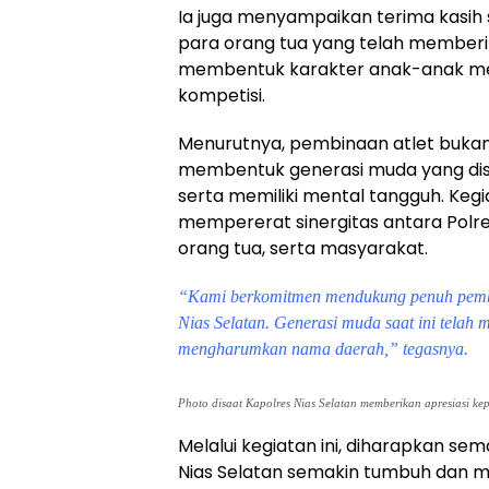
Ia juga menyampaikan terima kasih
para orang tua yang telah member
membentuk karakter anak-anak mer
kompetisi.
Menurutnya, pembinaan atlet bukan 
membentuk generasi muda yang disipli
serta memiliki mental tangguh. Ke
mempererat sinergitas antara Polre
orang tua, serta masyarakat.
“Kami berkomitmen mendukung penuh pembi
Nias Selatan. Generasi muda saat ini tela
mengharumkan nama daerah,” tegasnya.
Photo disaat Kapolres Nias Selatan memberikan apresiasi kepa
Melalui kegiatan ini, diharapkan se
Nias Selatan semakin tumbuh dan me