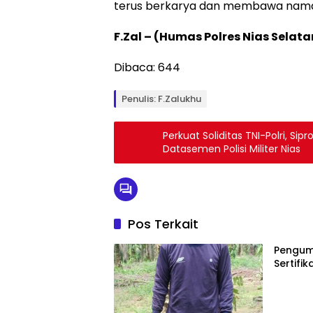
terus berkarya dan membawa nama b
F.Zal – (Humas Polres Nias Selata
Dibaca:
644
Penulis: F.Zalukhu
Perkuat Soliditas TNI-Polri, Si
Datasemen Polisi Militer Nias
Pos Terkait
Pengum
Sertifik