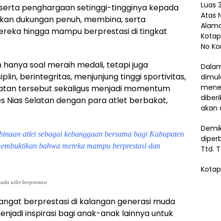
Luas 3
 serta penghargaan setinggi-tingginya kepada
Atas 
ikan dukungan penuh, membina, serta
Alama
eka hingga mampu berprestasi di tingkat
Kotap
No Ko
hanya soal meraih medali, tetapi juga
Dalam
n, berintegritas, menjunjung tinggi sportivitas,
dimul
menem
giatan tersebut sekaligus menjadi momentum
diber
s Nias Selatan dengan para atlet berbakat,
akan 
Demik
naan atlet sebagai kebanggaan bersama bagi Kabupaten
diper
h membuktikan bahwa mereka mampu berprestasi dan
Ttd. 
Kotap
da atlet berprestasi
mangat berprestasi di kalangan generasi muda
njadi inspirasi bagi anak-anak lainnya untuk