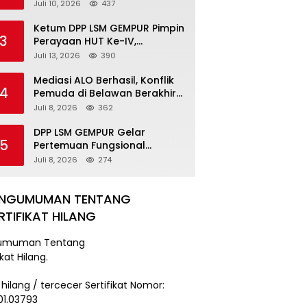
Pengancaman Serahkan Diri,
Juli 10, 2026
437
Unit Reskrim Polsek Lolowau
Tuntaskan Pengamanan Tiga
Ketum DPP LSM GEMPUR Pimpin
3
Tersangka
Perayaan HUT Ke-IV,
Tegaskan Komitmen sebagai
Juli 13, 2026
390
Mitra Pemerintah dan Corong
Aspirasi Rakyat
Mediasi ALO Berhasil, Konflik
4
Pemuda di Belawan Berakhir
Damai
Juli 8, 2026
362
DPP LSM GEMPUR Gelar
5
Pertemuan Fungsional
Kepengurusan di Medan
Juli 8, 2026
274
ENGUMUMAN TENTANG
RTIFIKAT HILANG
umuman Tentang
ikat Hilang.
 hilang / tercecer Sertifikat Nomor:
101.03793