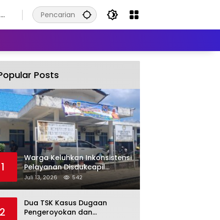
8
s
Popular Posts
Warga Keluhkan Inkonsistensi
1
Pelayanan Disdukcapil
Labuhanbatu Selatan dalam
Juli 13, 2026
542
Pengurusan KK Rusak
Dua TSK Kasus Dugaan
2
Pengeroyokan dan