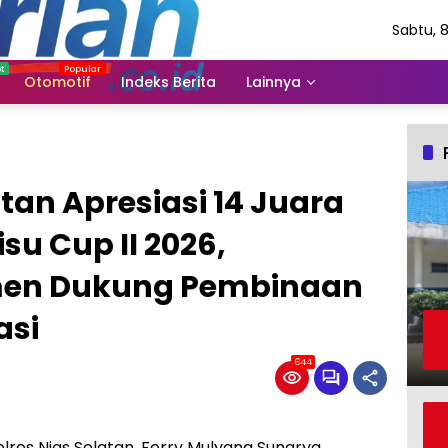
Sabtu, 
Agustu
2026
Otomotif
Indeks Berita
Lainnya
tan Apresiasi 14 Juara
isu Cup II 2026,
men Dukung Pembinaan
asi
644
lres Nias Selatan, Ferry Mulyana Sunarya,