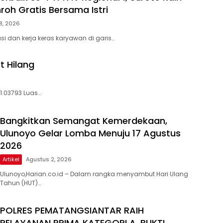
oh Gratis Bersama Istri
8, 2026
si dan kerja keras karyawan di garis…
t Hilang
01.03793 Luas…
Bangkitkan Semangat Kemerdekaan,
Ulunoyo Gelar Lomba Menuju 17 Agustus
2026
Artikel
Agustus 2, 2026
Ulunoyo,Harian.co.id – Dalam rangka menyambut Hari Ulang
Tahun (HUT)…
POLRES PEMATANGSIANTAR RAIH
PELAYANAN PRIMA KATEGORI A, BUKTI