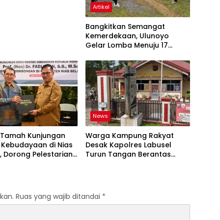
Artikel
Bangkitkan Semangat
Kemerdekaan, Ulunoyo
Gelar Lomba Menuju 17
Agustus 2026
News
Tamah Kunjungan
Warga Kampung Rakyat
 Kebudayaan di Nias
Desak Kapolres Labusel
, Dorong Pelestarian
Turun Tangan Berantas
 hingga Target
Dugaan Bandar Narkoba di
O
Perlabian
kan.
Ruas yang wajib ditandai
*