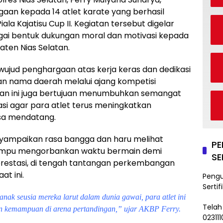
aan kepada 14 atlet karate yang berhasil
ala Kajatisu Cup II. Kegiatan tersebut digelar
agai bentuk dukungan moral dan motivasi kepada
aten Nias Selatan.
wujud penghargaan atas kerja keras dan dedikasi
n nama daerah melalui ajang kompetisi
iatan ini juga bertujuan menumbuhkan semangat
vasi agar para atlet terus meningkatkan
sa mendatang.
ampaikan rasa bangga dan haru melihat
P
mampu mengorbankan waktu bermain demi
SE
h prestasi, di tengah tantangan perkembangan
at ini.
Peng
Sertif
nak seusia mereka larut dalam dunia gawai, para atlet ini
Telah
an kemampuan di arena pertandingan,” ujar AKBP Ferry.
02311