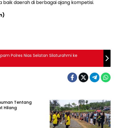
aik daerah di berbagai ajang kompetisi.
n)
propam Polres Nias Selatan Silaturahmi ke
uman Tentang
at Hilang