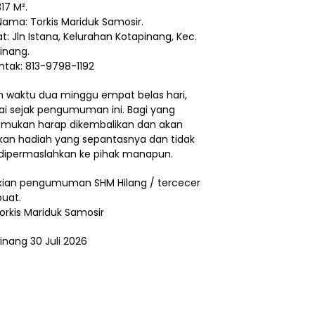
17 M².
Nama: Torkis Mariduk Samosir.
t: Jln Istana, Kelurahan Kotapinang, Kec.
inang.
ntak: 813-9798-1192
 waktu dua minggu empat belas hari,
ai sejak pengumuman ini. Bagi yang
ukan harap dikembalikan dan akan
ikan hadiah yang sepantasnya dan tidak
dipermaslahkan ke pihak manapun.
ian pengumuman SHM Hilang / tercecer
buat.
Torkis Mariduk Samosir
inang 30 Juli 2026