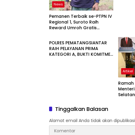
News
Pemanen Terbaik se-PTPN IV
Regional 1, Suroto Raih
Reward Umroh Gratis
Artikel
Bersama Istri
POLRES PEMATANGSIANTAR
RAIH PELAYANAN PRIMA
KATEGORI A, BUKTI KOMITMEN
REFORMASI BIROKRASI POLRI
Artikel
Ramah 
Menteri
Selatan
Budaya
UNESC
Tinggalkan Balasan
Alamat email Anda tidak akan dipublikasi