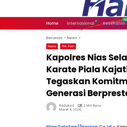
Langsung
ke
konten
Home
Internasional
Kesehatan
Beranda
News
News
TNI-Polri
Kapolres Nias Sela
Karate Piala Kajat
Tegaskan Komit
Generasi Berprest
Redaksi2
2 Min Baca
Maret 4, 2026
Nias Selatan//Harian.Co.Id
– Kapo