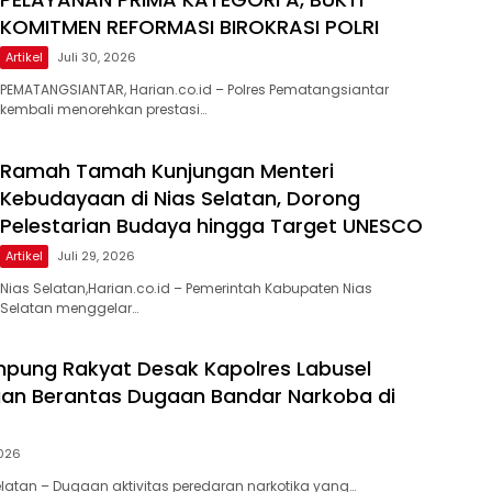
KOMITMEN REFORMASI BIROKRASI POLRI
Artikel
Juli 30, 2026
PEMATANGSIANTAR, Harian.co.id – Polres Pematangsiantar
kembali menorehkan prestasi…
Ramah Tamah Kunjungan Menteri
Kebudayaan di Nias Selatan, Dorong
Pelestarian Budaya hingga Target UNESCO
Artikel
Juli 29, 2026
Nias Selatan,Harian.co.id – Pemerintah Kabupaten Nias
Selatan menggelar…
pung Rakyat Desak Kapolres Labusel
an Berantas Dugaan Bandar Narkoba di
2026
atan – Dugaan aktivitas peredaran narkotika yang…