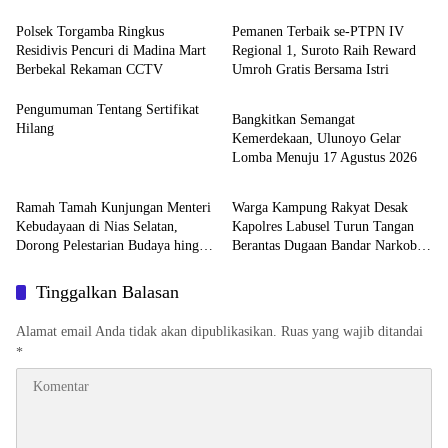
Polsek Torgamba Ringkus
Pemanen Terbaik se-PTPN IV
Residivis Pencuri di Madina Mart
Regional 1, Suroto Raih Reward
Berbekal Rekaman CCTV
Umroh Gratis Bersama Istri
Artikel
Pengumuman Tentang Sertifikat
Bangkitkan Semangat
Hilang
Kemerdekaan, Ulunoyo Gelar
Lomba Menuju 17 Agustus 2026
Artikel
News
Ramah Tamah Kunjungan Menteri
Warga Kampung Rakyat Desak
Kebudayaan di Nias Selatan,
Kapolres Labusel Turun Tangan
Dorong Pelestarian Budaya hingga
Berantas Dugaan Bandar Narkoba
Target UNESCO
di Perlabian
Tinggalkan Balasan
Alamat email Anda tidak akan dipublikasikan.
Ruas yang wajib ditandai
*