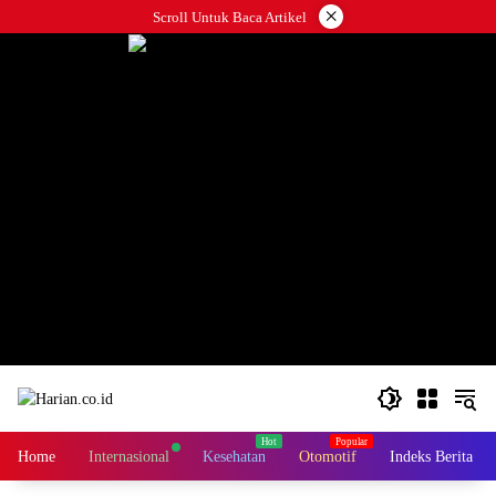
Langsung
×
Scroll Untuk Baca Artikel
ke
konten
Home
Internasional
Kesehatan
Otomotif
Indeks Berita