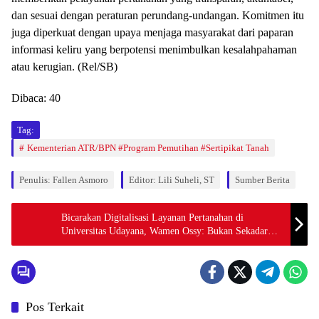
dan sesuai dengan peraturan perundang-undangan. Komitmen itu
juga diperkuat dengan upaya menjaga masyarakat dari paparan
informasi keliru yang berpotensi menimbulkan kesalahpahaman
atau kerugian. (Rel/SB)
Dibaca:
40
Tag:
Kementerian ATR/BPN #Program Pemutihan #Sertipikat Tanah
Penulis: Fallen Asmoro
Editor: Lili Suheli, ST
Sumber Berita
Bicarakan Digitalisasi Layanan Pertanahan di
Universitas Udayana, Wamen Ossy: Bukan Sekadar
Ganti Dokumen Kertas ke Digital
Pos Terkait
News
News