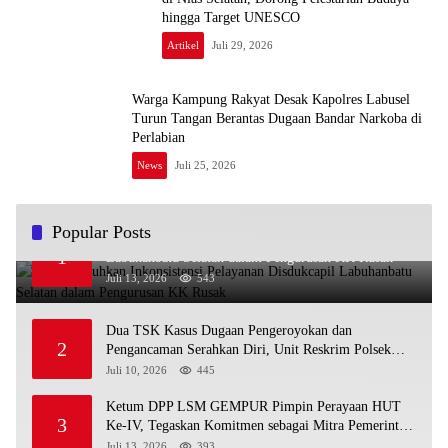
hingga Target UNESCO
Artikel
Juli 29, 2026
Warga Kampung Rakyat Desak Kapolres Labusel
Turun Tangan Berantas Dugaan Bandar Narkoba di
Perlabian
News
Juli 25, 2026
Popular Posts
Warga Keluhkan Inkonsistensi Pelayanan Disdukcapil
1
Labuhanbatu Selatan dalam Pengurusan KK Rusak
Juli 13, 2026
543
Dua TSK Kasus Dugaan Pengeroyokan dan
2
Pengancaman Serahkan Diri, Unit Reskrim Polsek
Lolowau Tuntaskan Pengamanan Tiga Tersangka
Juli 10, 2026
445
Ketum DPP LSM GEMPUR Pimpin Perayaan HUT
3
Ke-IV, Tegaskan Komitmen sebagai Mitra Pemerintah
dan Corong Aspirasi Rakyat
Juli 13, 2026
393