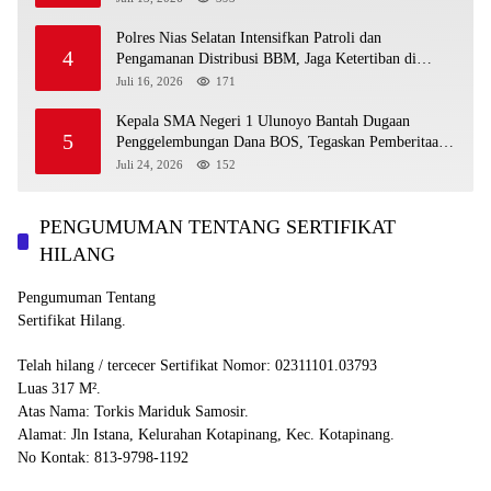
Polres Nias Selatan Intensifkan Patroli dan
4
Pengamanan Distribusi BBM, Jaga Ketertiban di
SPBU
Juli 16, 2026
171
Kepala SMA Negeri 1 Ulunoyo Bantah Dugaan
5
Penggelembungan Dana BOS, Tegaskan Pemberitaan
Tidak Benar
Juli 24, 2026
152
PENGUMUMAN TENTANG SERTIFIKAT
HILANG
Pengumuman Tentang
Sertifikat Hilang.
Telah hilang / tercecer Sertifikat Nomor: 02311101.03793
Luas 317 M².
Atas Nama: Torkis Mariduk Samosir.
Alamat: Jln Istana, Kelurahan Kotapinang, Kec. Kotapinang.
No Kontak: 813-9798-1192