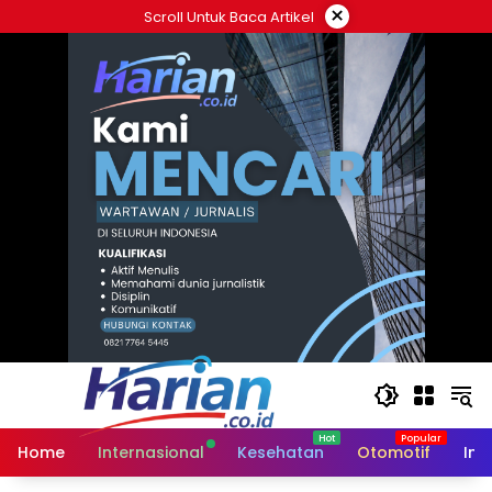
Langsung
×
Scroll Untuk Baca Artikel
ke
konten
Home
Internasional
Kesehatan
Otomotif
Ind