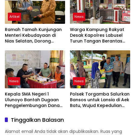
Artikel
News
Ramah Tamah Kunjungan
Warga Kampung Rakyat
Menteri Kebudayaan di
Desak Kapolres Labusel
Nias Selatan, Dorong
Turun Tangan Berantas
Pelestarian Budaya hingga
Dugaan Bandar Narkoba
Target UNESCO
di Perlabian
News
News
Kepala SMA Negeri 1
Polsek Torgamba Salurkan
Ulunoyo Bantah Dugaan
Bansos untuk Lansia di Aek
Penggelembungan Dana
Batu, Wujud Kepedulian
BOS, Tegaskan
Polri Hadir di Tengah
Pemberitaan Tidak Benar
Masyarakat
Tinggalkan Balasan
Alamat email Anda tidak akan dipublikasikan.
Ruas yang