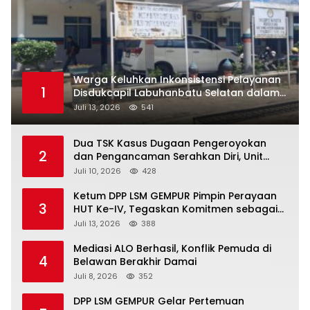
Warga Keluhkan Inkonsistensi Pelayanan
1
Disdukcapil Labuhanbatu Selatan dalam
Pengurusan KK Rusak
Juli 13, 2026
541
Dua TSK Kasus Dugaan Pengeroyokan
2
dan Pengancaman Serahkan Diri, Unit
Reskrim Polsek Lolowau Tuntaskan
Juli 10, 2026
428
Pengamanan Tiga Tersangka
Ketum DPP LSM GEMPUR Pimpin Perayaan
3
HUT Ke-IV, Tegaskan Komitmen sebagai
Mitra Pemerintah dan Corong Aspirasi
Juli 13, 2026
388
Rakyat
Mediasi ALO Berhasil, Konflik Pemuda di
4
Belawan Berakhir Damai
Juli 8, 2026
352
DPP LSM GEMPUR Gelar Pertemuan