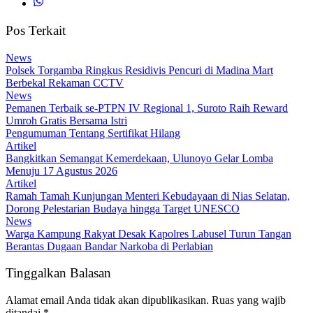
Pos Terkait
News
Polsek Torgamba Ringkus Residivis Pencuri di Madina Mart
Berbekal Rekaman CCTV
News
Pemanen Terbaik se-PTPN IV Regional 1, Suroto Raih Reward
Umroh Gratis Bersama Istri
Pengumuman Tentang Sertifikat Hilang
Artikel
Bangkitkan Semangat Kemerdekaan, Ulunoyo Gelar Lomba
Menuju 17 Agustus 2026
Artikel
Ramah Tamah Kunjungan Menteri Kebudayaan di Nias Selatan,
Dorong Pelestarian Budaya hingga Target UNESCO
News
Warga Kampung Rakyat Desak Kapolres Labusel Turun Tangan
Berantas Dugaan Bandar Narkoba di Perlabian
Tinggalkan Balasan
Alamat email Anda tidak akan dipublikasikan.
Ruas yang wajib
ditandai
*