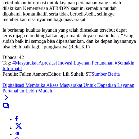
keterbukaan informasi untuk layanan pertanahan yang sudah
dilakukan Kementerian ATR/BPN saat ini semakin mudah
dipahami, komunikatif, serta tidak berbelit-belit, sehingga
memberikan rasa nyaman bagi masyarakat.
Ia berharap kualitas layanan yang telah dirasakan tersebut dapat
terus dijaga dan ditingkatkan agar manfaatnya semakin luas. “Yang
sudah baik ini semoga bisa dipertahankan, dan ke depan layanannya
bisa lebih baik lagi,” pungkasnya (Rel/LKT)
Dibaca:
42
Tag:
#Masyarakat Apresiasi Inovasi Layanan Pertanahan #Semakin
Informatif
Penulis: Fallen Asmoro
Editor: Lili Suheli, ST
Sumber Berita
Digitalisasi Membuka Akses Masyarakat Untuk Dapatkan Layanan
Pertanahan Lebih Mudah