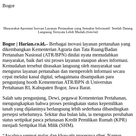
Bogor
Masyarakat Apresiasi Inovasi Layanan Pertanahan yang Semakin Informatif: Setelah Datang
Langsung Ternyata Lebih Mudah.(foto/ist)
Bogor | Harian.co.id,–
Berbagai inovasi layanan pertanahan yang
dikembangkan Kementerian Agraria dan Tata Ruang/Badan
Pertanahan Nasional (ATR/BPN) dinilai nyata memudahkan
masyarakat, baik dari sisi proses layanan maupun akses informasi.
Kemudahan tersebut dirasakan langsung oleh masyarakat saat
mengurus layanan pertanahan dan memperoleh informasi secara
cepat melalui kanal digital, sebagaimana disampaikan para
pengunjung booth Kementerian ATR/BPN di Universitas
Pertahanan RI, Kabupaten Bogor, Jawa Barat.
Salah satu pengunjung, Dewi, pegawai Kementerian Pertahanan,
mengungkapkan bahwa proses peningkatan status kepemilikan
tanah yang dijalaninya berlangsung lebih sederhana dibandingkan
persepsi sebelumnya. Sekitar dua bulan lalu, ia mengurus perubahan
status sertipikat pasca pelunasan Kredit Pemilikan Rumah (KPR)
menjadi Sertipikat Hak Milik (SHM).
“Awalnya sempat malas dan khawatir prosesnya ribet. Namun