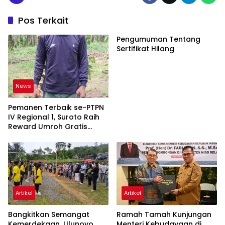
Pos Terkait
Pengumuman Tentang
Sertifikat Hilang
News
Pemanen Terbaik se-PTPN
IV Regional 1, Suroto Raih
Reward Umroh Gratis
Bersama Istri
Artikel
Artikel
Bangkitkan Semangat
Ramah Tamah Kunjungan
Kemerdekaan, Ulunoyo
Menteri Kebudayaan di