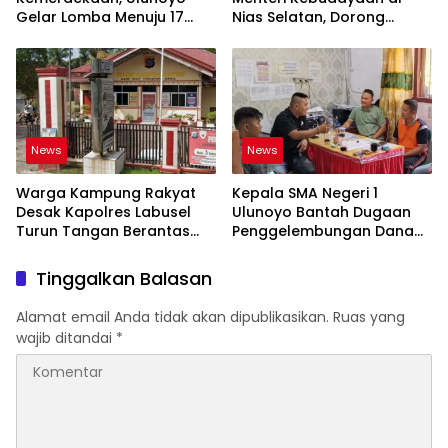
Gelar Lomba Menuju 17
Nias Selatan, Dorong
Agustus 2026
Pelestarian Budaya hingga
Target UNESCO
News
News
Warga Kampung Rakyat
Kepala SMA Negeri 1
Desak Kapolres Labusel
Ulunoyo Bantah Dugaan
Turun Tangan Berantas
Penggelembungan Dana
Dugaan Bandar Narkoba
BOS, Tegaskan
di Perlabian
Pemberitaan Tidak Benar
Tinggalkan Balasan
Alamat email Anda tidak akan dipublikasikan.
Ruas yang
wajib ditandai
*