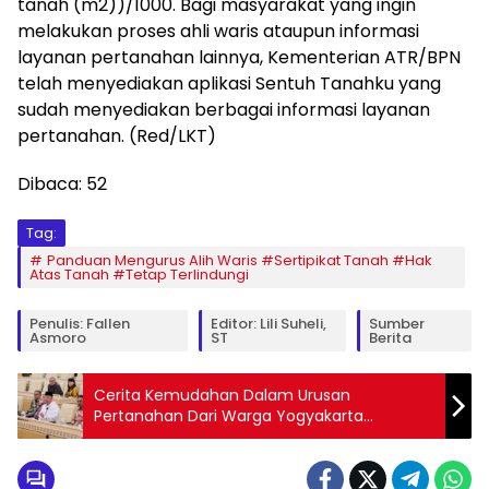
tanah (m2))/1000. Bagi masyarakat yang ingin
melakukan proses ahli waris ataupun informasi
layanan pertanahan lainnya, Kementerian ATR/BPN
telah menyediakan aplikasi Sentuh Tanahku yang
sudah menyediakan berbagai informasi layanan
pertanahan. (Red/LKT)
Dibaca:
52
Tag:
Panduan Mengurus Alih Waris #Sertipikat Tanah #Hak
Atas Tanah #Tetap Terlindungi
Penulis: Fallen
Editor: Lili Suheli,
Sumber
Asmoro
ST
Berita
Cerita Kemudahan Dalam Urusan
Pertanahan Dari Warga Yogyakarta
Pengguna Setia Aplikasi Sentuh Tanahku