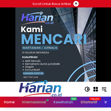
Langsung
×
Scroll Untuk Baca Artikel
ke
konten
Home
Internasional
Kesehatan
Otomotif
Ind