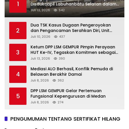
1
Disdukcapil Labuhanbatu Selatan dalam
Pengurusan KK Rusak
Juli 13, 2026
542
Dua TSK Kasus Dugaan Pengeroyokan
2
dan Pengancaman Serahkan Diri, Unit
Reskrim Polsek Lolowau Tuntaskan
Juli 10, 2026
437
Pengamanan Tiga Tersangka
Ketum DPP LSM GEMPUR Pimpin Perayaan
3
HUT Ke-IV, Tegaskan Komitmen sebagai
Mitra Pemerintah dan Corong Aspirasi
Juli 13, 2026
390
Rakyat
Mediasi ALO Berhasil, Konflik Pemuda di
4
Belawan Berakhir Damai
Juli 8, 2026
362
DPP LSM GEMPUR Gelar Pertemuan
5
Fungsional Kepengurusan di Medan
Juli 8, 2026
274
PENGUMUMAN TENTANG SERTIFIKAT HILANG