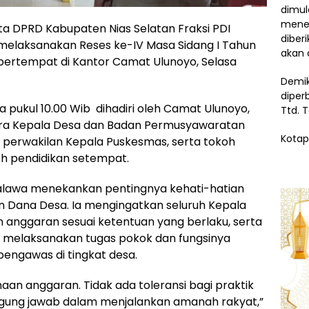
dimul
menem
gota DPRD Kabupaten Nias Selatan Fraksi PDI
diber
, melaksanakan Reses ke-IV Masa Sidang I Tahun
akan 
I, bertempat di Kantor Camat Ulunoyo, Selasa
Demik
diper
a pukul 10.00 Wib dihadiri oleh Camat Ulunoyo,
Ttd. 
ara Kepala Desa dan Badan Permusyawaratan
Kotap
perwakilan Kepala Puskesmas, serta tokoh
h pendidikan setempat.
alawa menekankan pentingnya kehati-hatian
n Dana Desa. Ia mengingatkan seluruh Kepala
 anggaran sesuai ketentuan yang berlaku, serta
melaksanakan tugas pokok dan fungsinya
engawas di tingkat desa.
aan anggaran. Tidak ada toleransi bagi praktik
ggung jawab dalam menjalankan amanah rakyat,”