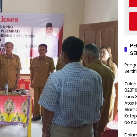
P
SE
Peng
Sertif
Telah
02311
Luas 3
Atas 
Alama
Kotap
No Ko
Dalam