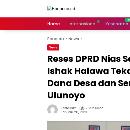
Langsung
ke
konten
Home
Internasional
Kesehatan
Beranda
News
News
Reses DPRD Nias Se
Ishak Halawa Tek
Dana Desa dan Se
Ulunoyo
Redaksi2
2 Min Baca
Januari 20, 2026