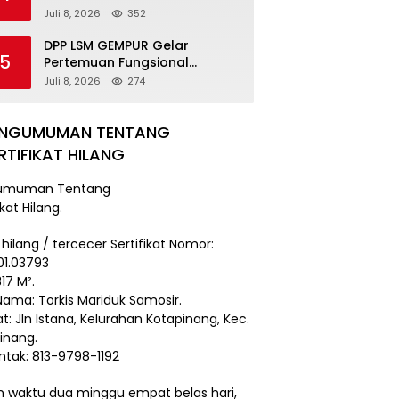
Damai
Juli 8, 2026
352
DPP LSM GEMPUR Gelar
5
Pertemuan Fungsional
Kepengurusan di Medan
Juli 8, 2026
274
ENGUMUMAN TENTANG
RTIFIKAT HILANG
umuman Tentang
ikat Hilang.
 hilang / tercecer Sertifikat Nomor:
101.03793
17 M².
Nama: Torkis Mariduk Samosir.
t: Jln Istana, Kelurahan Kotapinang, Kec.
inang.
ntak: 813-9798-1192
 waktu dua minggu empat belas hari,