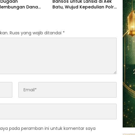
 Dugaan
Bansos untuk Lansia di Aek
lembungan Dana
Batu, Wujud Kepedulian Polri
egaskan Pemberitaan
Hadir di Tengah Masyarakat
enar
kan.
Ruas yang wajib ditandai
*
saya pada peramban ini untuk komentar saya