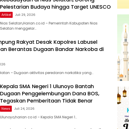
Pelestarian Budaya hingga Target UNESCO
Artikel
Juli 29, 2026
Nias Selatan,Harian.co.id – Pemerintah Kabupaten Nias
Selatan menggelar…
pung Rakyat Desak Kapolres Labusel
an Berantas Dugaan Bandar Narkoba di
2026
atan – Dugaan aktivitas peredaran narkotika yang…
Kepala SMA Negeri 1 Ulunoyo Bantah
Dugaan Penggelembungan Dana BOS,
Tegaskan Pemberitaan Tidak Benar
News
Juli 24, 2026
Ulunoyo,harian co id – Kepala SMA Negeri 1…