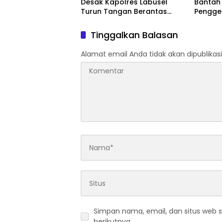
Desak Kapolres Labusel
Bantah
Turun Tangan Berantas
Pengge
Dugaan Bandar Narkoba di
BOS, T
Perlabian
Tidak B
Tinggalkan Balasan
Alamat email Anda tidak akan dipublikasi
Simpan nama, email, dan situs web 
berikutnya.