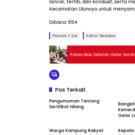
lancar, tertib, dan kondusif, serta 
Kecamatan Ulunoyo untuk menyampai
Dibaca:
654
Penulis: F.Zal
Editor: Redaksi
Polres Nias Selatan Gelar Ser
Pos Terkait
Artikel
Pengumuman Tentang
Bangki
Sertifikat Hilang
Kemerd
Gelar 
News
News
Agustu
Warga Kampung Rakyat
Kepala 