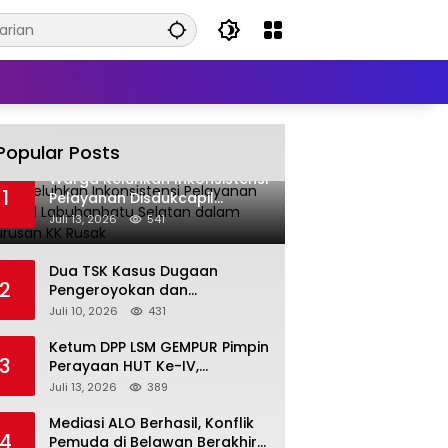
Popular Posts
Warga Keluhkan Inkonsistensi
1
Pelayanan Disdukcapil
Labuhanbatu Selatan dalam
Juli 13, 2026
541
Pengurusan KK Rusak
Dua TSK Kasus Dugaan
2
Pengeroyokan dan
Pengancaman Serahkan Diri,
Juli 10, 2026
431
Unit Reskrim Polsek Lolowau
Tuntaskan Pengamanan Tiga
Ketum DPP LSM GEMPUR Pimpin
3
Tersangka
Perayaan HUT Ke-IV,
Tegaskan Komitmen sebagai
Juli 13, 2026
389
Mitra Pemerintah dan Corong
Aspirasi Rakyat
Mediasi ALO Berhasil, Konflik
4
Pemuda di Belawan Berakhir