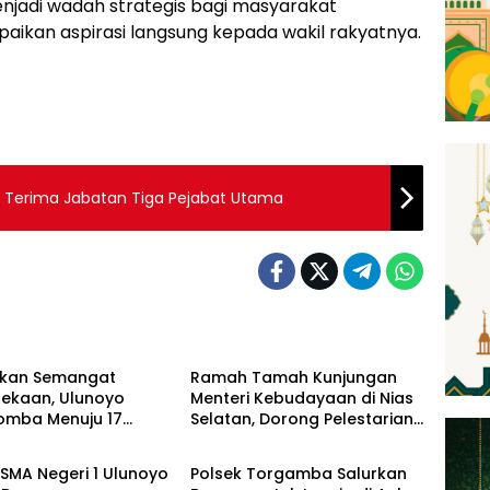
menjadi wadah strategis bagi masyarakat
kan aspirasi langsung kepada wakil rakyatnya.
ah Terima Jabatan Tiga Pejabat Utama
Artikel
tkan Semangat
Ramah Tamah Kunjungan
ekaan, Ulunoyo
Menteri Kebudayaan di Nias
Lomba Menuju 17
Selatan, Dorong Pelestarian
News
s 2026
Budaya hingga Target
UNESCO
SMA Negeri 1 Ulunoyo
Polsek Torgamba Salurkan