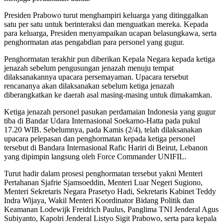
Presiden Prabowo turut menghampiri keluarga yang ditinggalkan
satu per satu untuk berinteraksi dan menguatkan mereka. Kepada
para keluarga, Presiden menyampaikan ucapan belasungkawa, serta
penghormatan atas pengabdian para personel yang gugur.
Penghormatan terakhir pun diberikan Kepala Negara kepada ketiga
jenazah sebelum pengusungan jenazah menuju tempat
dilaksanakannya upacara persemayaman. Upacara tersebut
rencananya akan dilaksanakan sebelum ketiga jenazah
diberangkatkan ke daerah asal masing-masing untuk dimakamkan.
Ketiga jenazah personel pasukan perdamaian Indonesia yang gugur
tiba di Bandar Udara Internasional Soekarno-Hatta pada pukul
17.20 WIB. Sebelumnya, pada Kamis (2/4), telah dilaksanakan
upacara pelepasan dan penghormatan kepada ketiga personel
tersebut di Bandara Internasional Rafic Hariri di Beirut, Lebanon
yang dipimpin langsung oleh Force Commander UNIFIL.
Turut hadir dalam prosesi penghormatan tersebut yakni Menteri
Pertahanan Sjafrie Sjamsoeddin, Menteri Luar Negeri Sugiono,
Menteri Sekretaris Negara Prasetyo Hadi, Sekretaris Kabinet Teddy
Indra Wijaya, Wakil Menteri Koordinator Bidang Politik dan
Keamanan Lodewijk Freidrich Paulus, Panglima TNI Jenderal Agus
Subiyanto, Kapolri Jenderal Listyo Sigit Prabowo, serta para kepala