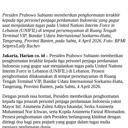
Presiden Prabowo Subianto memberikan penghormatan terakhir
kepada tiga personel penjaga perdamaian Indonesia yang gugur
saat menjalankan tugas pada United Nations Interim Force in
Lebanon (UNIFIL) di tempat persemayaman di Ruang Tengah
Terminal VIP, Bandar Udara Internasional Soekarno-Hatta,
Tangerang, Provinsi Banten, pada Sabtu, 4 April 2026. Foto: BPMI
Setpres/Laily Rachev
Jakarta, Harian co. id –
Presiden Prabowo Subianto memberikan
penghormatan terakhir kepada tiga personel penjaga perdamaian
Indonesia yang gugur saat menjalankan tugas pada United Nations
Interim Force in Lebanon (UNIFIL) di Lebanon. Prosesi
penghormatan dilaksanakan di tempat persemayaman di Ruang
Tengah Terminal VIP, Bandar Udara Internasional Soekarno-Hatta,
Tangerang, Provinsi Banten, pada Sabtu, 4 April 2026.
Dengan penuh rasa hormat, Presiden memberikan penghormatan
kepada tiga jenazah personel penjaga perdamaian Indonesia yakni
Mayor Inf. Anumerta Zulmi Aditya Iskandar, Serka Anumerta
Muhammad Nur Ichwan, serta Kopda Anumerta Farizal Rhomadon.
Prosesi penghormatan oleh Presiden berlangsung khidmat dengan
diiringi doa bagi para prajurit yang gugur dalam tugas mulia
menjaga perdamaian dunia.