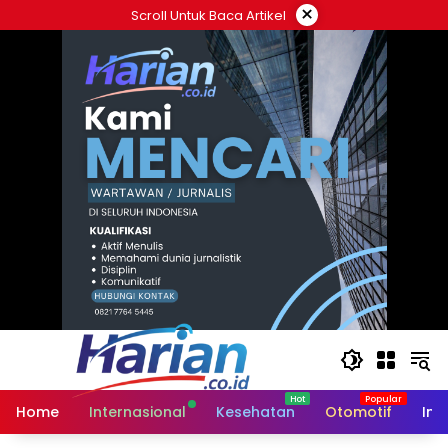
Langsung
×
Scroll Untuk Baca Artikel
ke
konten
Home
Internasional
Kesehatan
Otomotif
Ind