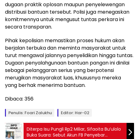
dugaan praktik oplosan maupun penyelewengan
distribusi bantuan tersebut. Polisi juga menegaskan
komitmennya untuk mengusut tuntas perkara ini
secara transparan.
Pihak kepolisian memastikan proses hukum akan
berjalan terbuka dan meminta masyarakat untuk
turut mengawal jalannya penyelidikan hingga tuntas.
Dugaan penyalahgunaan bantuan pangan ini dinilai
sebagai pelanggaran serius yang berpotensi
merugikan masyarakat luas, khususnya mereka
yang berhak menerima bantuan.
Dibaca:
356
Penulis: Foari Zalukhu
Editor: Har-02
Diterpa Isu Pungli Rp2 Miliar, Sifaoita Bu’ulolo
Buka Suara: Sebut Akun FB Penyebar