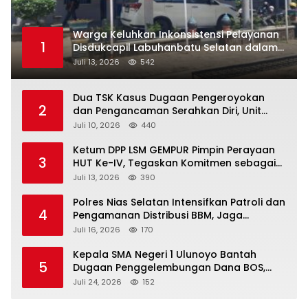
Warga Keluhkan Inkonsistensi Pelayanan
1
Disdukcapil Labuhanbatu Selatan dalam
Pengurusan KK Rusak
Juli 13, 2026
542
Dua TSK Kasus Dugaan Pengeroyokan
2
dan Pengancaman Serahkan Diri, Unit
Reskrim Polsek Lolowau Tuntaskan
Juli 10, 2026
440
Pengamanan Tiga Tersangka
Ketum DPP LSM GEMPUR Pimpin Perayaan
3
HUT Ke-IV, Tegaskan Komitmen sebagai
Mitra Pemerintah dan Corong Aspirasi
Juli 13, 2026
390
Rakyat
Polres Nias Selatan Intensifkan Patroli dan
4
Pengamanan Distribusi BBM, Jaga
Ketertiban di SPBU
Juli 16, 2026
170
Kepala SMA Negeri 1 Ulunoyo Bantah
5
Dugaan Penggelembungan Dana BOS,
Tegaskan Pemberitaan Tidak Benar
Juli 24, 2026
152