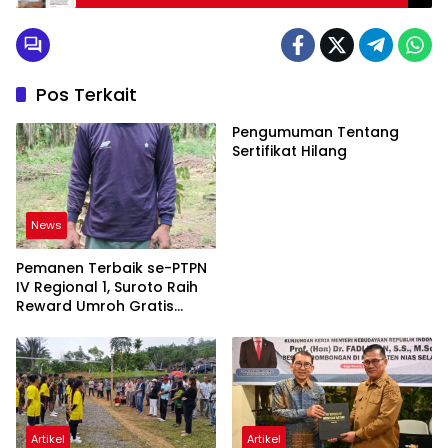
Tuduhan Palsu
Pos Terkait
Pengumuman Tentang
Sertifikat Hilang
News
Pemanen Terbaik se-PTPN
IV Regional 1, Suroto Raih
Reward Umroh Gratis
Bersama Istri
Artikel
Artikel