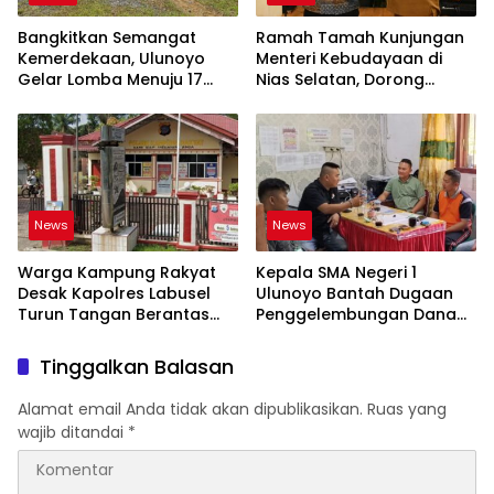
Bangkitkan Semangat
Ramah Tamah Kunjungan
Kemerdekaan, Ulunoyo
Menteri Kebudayaan di
Gelar Lomba Menuju 17
Nias Selatan, Dorong
Agustus 2026
Pelestarian Budaya hingga
Target UNESCO
News
News
Warga Kampung Rakyat
Kepala SMA Negeri 1
Desak Kapolres Labusel
Ulunoyo Bantah Dugaan
Turun Tangan Berantas
Penggelembungan Dana
Dugaan Bandar Narkoba
BOS, Tegaskan
di Perlabian
Pemberitaan Tidak Benar
Tinggalkan Balasan
Alamat email Anda tidak akan dipublikasikan.
Ruas yang
wajib ditandai
*