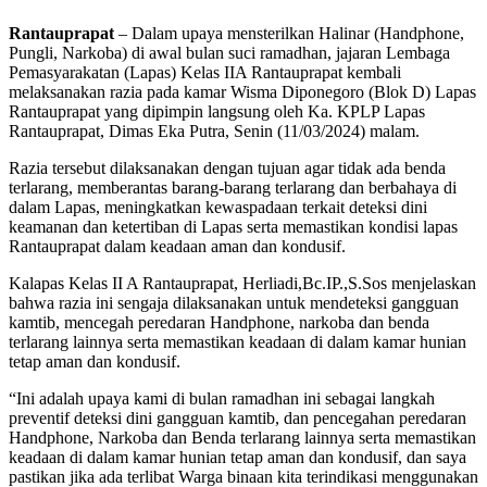
Rantauprapat
– Dalam upaya mensterilkan Halinar (Handphone,
Pungli, Narkoba) di awal bulan suci ramadhan, jajaran Lembaga
Pemasyarakatan (Lapas) Kelas IIA Rantauprapat kembali
melaksanakan razia pada kamar Wisma Diponegoro (Blok D) Lapas
Rantauprapat yang dipimpin langsung oleh Ka. KPLP Lapas
Rantauprapat, Dimas Eka Putra, Senin (11/03/2024) malam.
Razia tersebut dilaksanakan dengan tujuan agar tidak ada benda
terlarang, memberantas barang-barang terlarang dan berbahaya di
dalam Lapas, meningkatkan kewaspadaan terkait deteksi dini
keamanan dan ketertiban di Lapas serta memastikan kondisi lapas
Rantauprapat dalam keadaan aman dan kondusif.
Kalapas Kelas II A Rantauprapat, Herliadi,Bc.IP.,S.Sos menjelaskan
bahwa razia ini sengaja dilaksanakan untuk mendeteksi gangguan
kamtib, mencegah peredaran Handphone, narkoba dan benda
terlarang lainnya serta memastikan keadaan di dalam kamar hunian
tetap aman dan kondusif.
“Ini adalah upaya kami di bulan ramadhan ini sebagai langkah
preventif deteksi dini gangguan kamtib, dan pencegahan peredaran
Handphone, Narkoba dan Benda terlarang lainnya serta memastikan
keadaan di dalam kamar hunian tetap aman dan kondusif, dan saya
pastikan jika ada terlibat Warga binaan kita terindikasi menggunakan