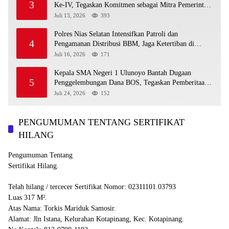
3
Ke-IV, Tegaskan Komitmen sebagai Mitra Pemerintah
dan Corong Aspirasi Rakyat
Juli 13, 2026
393
Polres Nias Selatan Intensifkan Patroli dan
4
Pengamanan Distribusi BBM, Jaga Ketertiban di
SPBU
Juli 16, 2026
171
Kepala SMA Negeri 1 Ulunoyo Bantah Dugaan
5
Penggelembungan Dana BOS, Tegaskan Pemberitaan
Tidak Benar
Juli 24, 2026
152
PENGUMUMAN TENTANG SERTIFIKAT
HILANG
Pengumuman Tentang
Sertifikat Hilang.
Telah hilang / tercecer Sertifikat Nomor: 02311101.03793
Luas 317 M².
Atas Nama: Torkis Mariduk Samosir.
Alamat: Jln Istana, Kelurahan Kotapinang, Kec. Kotapinang.