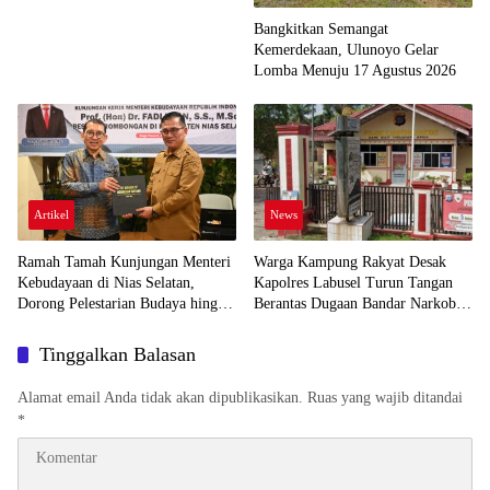
Bangkitkan Semangat
Kemerdekaan, Ulunoyo Gelar
Lomba Menuju 17 Agustus 2026
Artikel
News
Ramah Tamah Kunjungan Menteri
Warga Kampung Rakyat Desak
Kebudayaan di Nias Selatan,
Kapolres Labusel Turun Tangan
Dorong Pelestarian Budaya hingga
Berantas Dugaan Bandar Narkoba
Target UNESCO
di Perlabian
Tinggalkan Balasan
Alamat email Anda tidak akan dipublikasikan.
Ruas yang wajib ditandai
*