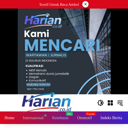
Langsung
×
Scroll Untuk Baca Artikel
ke
konten
Home
Internasional
Kesehatan
Otomotif
Indeks Berita