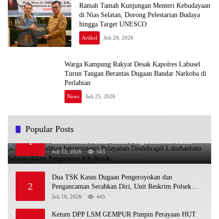
Ramah Tamah Kunjungan Menteri Kebudayaan
di Nias Selatan, Dorong Pelestarian Budaya
hingga Target UNESCO
Artikel
Juli 29, 2026
Warga Kampung Rakyat Desak Kapolres Labusel
Turun Tangan Berantas Dugaan Bandar Narkoba di
Perlabian
News
Juli 25, 2026
Popular Posts
Warga Keluhkan Inkonsistensi Pelayanan Disdukcapil
1
Labuhanbatu Selatan dalam Pengurusan KK Rusak
Juli 13, 2026
543
Dua TSK Kasus Dugaan Pengeroyokan dan
2
Pengancaman Serahkan Diri, Unit Reskrim Polsek
Lolowau Tuntaskan Pengamanan Tiga Tersangka
Juli 10, 2026
445
Ketum DPP LSM GEMPUR Pimpin Perayaan HUT