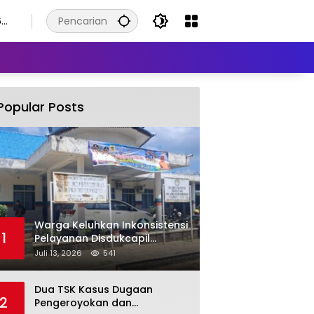
6
Popular Posts
Warga Keluhkan Inkonsistensi
1
Pelayanan Disdukcapil
Labuhanbatu Selatan dalam
Juli 13, 2026
541
Pengurusan KK Rusak
Dua TSK Kasus Dugaan
2
Pengeroyokan dan