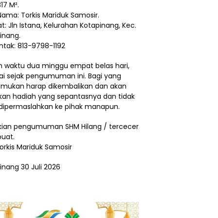
17 M².
Nama: Torkis Mariduk Samosir.
t: Jln Istana, Kelurahan Kotapinang, Kec.
inang.
ntak: 813-9798-1192
 waktu dua minggu empat belas hari,
ai sejak pengumuman ini. Bagi yang
ukan harap dikembalikan dan akan
ikan hadiah yang sepantasnya dan tidak
dipermaslahkan ke pihak manapun.
ian pengumuman SHM Hilang / tercecer
buat.
Torkis Mariduk Samosir
inang 30 Juli 2026