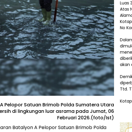
Luas 3
Atas 
Alama
Kotap
No Ko
Dalam
dimul
menem
diber
akan 
Demik
diper
Ttd. 
Kotap
n A Pelopor Satuan Brimob Polda Sumatera Utara
rsih di lingkungan luar asrama pada Jumat, 06
Februari 2026.(foto/Ist)
jaran Batalyon A Pelopor Satuan Brimob Polda