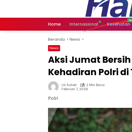
Langsung
ke
konten
Home
Internasional
Kesehatan
Beranda
News
News
Aksi Jumat Bersih
Kehadiran Polri d
Lili Suheli
2 Min Baca
Februari 7, 2026
Polri