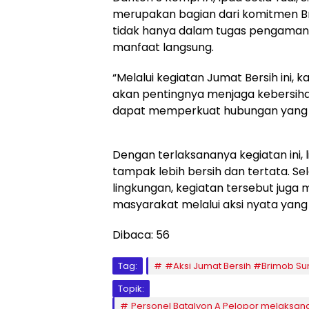
merupakan bagian dari komitmen Br
tidak hanya dalam tugas pengamanan
manfaat langsung.
“Melalui kegiatan Jumat Bersih ini
akan pentingnya menjaga kebersiha
dapat memperkuat hubungan yang h
Dengan terlaksananya kegiatan ini, 
tampak lebih bersih dan tertata. Se
lingkungan, kegiatan tersebut jug
masyarakat melalui aksi nyata ya
Dibaca:
56
Tag:
#Aksi Jumat Bersih #Brimob Sum
Topik:
Personel Batalyon A Pelopor melaksa