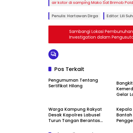
air kotor di samping Mako Sat Brimob Pol
Penulis: Hartawan Dirga
Editor: Lili Suh
Sambangi Lokasi Pembunuhan G
Investigation dalam Pengusut
Pos Terkait
Artikel
Pengumuman Tentang
Bangki
Sertifikat Hilang
Kemerd
Gelar 
News
News
Agustu
Warga Kampung Rakyat
Kepala 
Desak Kapolres Labusel
Bantah
Turun Tangan Berantas
Pengge
Dugaan Bandar Narkoba di
BOS, T
Perlabian
Tidak B