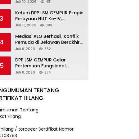
Pengancaman Serahkan Diri,
Juli 10, 2026
431
Unit Reskrim Polsek Lolowau
Tuntaskan Pengamanan Tiga
Ketum DPP LSM GEMPUR Pimpin
3
Tersangka
Perayaan HUT Ke-IV,
Tegaskan Komitmen sebagai
Juli 13, 2026
389
Mitra Pemerintah dan Corong
Aspirasi Rakyat
Mediasi ALO Berhasil, Konflik
4
Pemuda di Belawan Berakhir
Damai
Juli 8, 2026
352
DPP LSM GEMPUR Gelar
5
Pertemuan Fungsional
Kepengurusan di Medan
Juli 8, 2026
274
ENGUMUMAN TENTANG
RTIFIKAT HILANG
umuman Tentang
ikat Hilang.
 hilang / tercecer Sertifikat Nomor:
101.03793