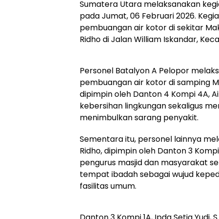
Sumatera Utara melaksanakan kegia
pada Jumat, 06 Februari 2026. Kegi
pembuangan air kotor di sekitar Ma
Ridho di Jalan William Iskandar, 
Personel Batalyon A Pelopor melak
pembuangan air kotor di samping M
dipimpin oleh Danton 4 Kompi 4A, A
kebersihan lingkungan sekaligus me
menimbulkan sarang penyakit.
Sementara itu, personel lainnya mel
Ridho, dipimpin oleh Danton 3 Kompi 
pengurus masjid dan masyarakat s
tempat ibadah sebagai wujud kepe
fasilitas umum.
Danton 3 Kompi 1A, Ipda Setia Yudi,