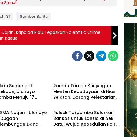
da Sumut.
eli, ST
Sumber Berita
ajah, Kapolda Riau Tegaskan Scientific Crime
an Kasus
Artikel
tkan Semangat
Ramah Tamah Kunjungan
ekaan, Ulunoyo
Menteri Kebudayaan di Nias
Lomba Menuju 17
Selatan, Dorong Pelestarian
News
s 2026
Budaya hingga Target
UNESCO
SMA Negeri 1 Ulunoyo
Polsek Torgamba Salurkan
 Dugaan
Bansos untuk Lansia di Aek
lembungan Dana
Batu, Wujud Kepedulian Polri
egaskan Pemberitaan
Hadir di Tengah Masyarakat
enar