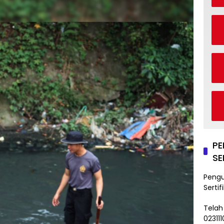
P
SE
Peng
Sertif
Telah
02311