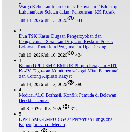
1
Warga Keluhkan Inkonsistensi Pelayanan Disdukcapil
Labuhanbatu Selatan dalam Pengurusan KK Rusak
Juli 13, 2026
Juli 13, 2026
541
2
Dua TSK Kasus Dugaan Pengeroyokan dan
Pengancaman Serahkan Diri, Unit Reskrim Polsek
Lolowau Tuntaskan Pengamanan Tiga Tersangka
Juli 10, 2026
Juli 10, 2026
434
3
Ketum DPP LSM GEMPUR Pimpin Perayaan HUT
Ke-IV, Tegaskan Komitmen sebagai Mitra Pemerintah
dan Corong Aspirasi Rakyat
Juli 13, 2026
Juli 13, 2026
389
4
Mediasi ALO Berhasil, Konflik Pemuda di Belawan
Berakhir Damai
Juli 8, 2026
Juli 8, 2026
352
5
DPP LSM GEMPUR Gelar Pertemuan Fungsional
Kepengurusan di Medan