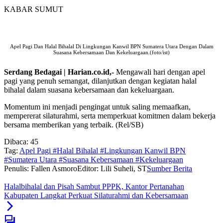
KABAR SUMUT
Apel Pagi Dan Halal Bihalal Di Lingkungan Kanwil BPN Sumatera Utara Dengan Dalam
Suasana Kebersamaan Dan Kekeluargaan.(foto/ist)
Serdang Bedagai | Harian.co.id,-
Mengawali hari dengan apel
pagi yang penuh semangat, dilanjutkan dengan kegiatan halal
bihalal dalam suasana kebersamaan dan kekeluargaan.
Momentum ini menjadi pengingat untuk saling memaafkan,
mempererat silaturahmi, serta memperkuat komitmen dalam bekerja
bersama memberikan yang terbaik. (Rel/SB)
Dibaca:
45
Tag:
Apel Pagi #Halal Bihalal #Lingkungan Kanwil BPN
#Sumatera Utara #Suasana Kebersamaan #Kekeluargaan
Penulis: Fallen Asmoro
Editor: Lili Suheli, ST
Sumber Berita
Halalbihalal dan Pisah Sambut PPPK, Kantor Pertanahan
Kabupaten Langkat Perkuat Silaturahmi dan Kebersamaan