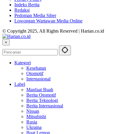
Indeks Berita
Redaksi
Pedoman Media Siber
Lowongan Wartawan Media Online
© Copyright 2025, All Rights Reserved | Harian.co.id
×
Kategori
Kesehatan
Otomotif
Internasional
Label
Manfaat Buah
Berita Otomotif
Berita Teknologi
Berita Internasional
Nissan
Mitsubishi
Rusia
Ukraina
Buat Lemon