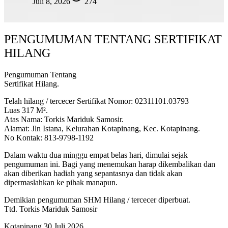
Juli 8, 2026
274
PENGUMUMAN TENTANG SERTIFIKAT
HILANG
Pengumuman Tentang
Sertifikat Hilang.
Telah hilang / tercecer Sertifikat Nomor: 02311101.03793
Luas 317 M².
Atas Nama: Torkis Mariduk Samosir.
Alamat: Jln Istana, Kelurahan Kotapinang, Kec. Kotapinang.
No Kontak: 813-9798-1192
Dalam waktu dua minggu empat belas hari, dimulai sejak
pengumuman ini. Bagi yang menemukan harap dikembalikan dan
akan diberikan hadiah yang sepantasnya dan tidak akan
dipermaslahkan ke pihak manapun.
Demikian pengumuman SHM Hilang / tercecer diperbuat.
Ttd. Torkis Mariduk Samosir
Kotapinang 30 Juli 2026