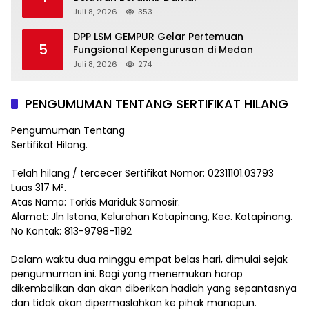
Juli 8, 2026
353
DPP LSM GEMPUR Gelar Pertemuan
5
Fungsional Kepengurusan di Medan
Juli 8, 2026
274
PENGUMUMAN TENTANG SERTIFIKAT HILANG
Pengumuman Tentang
Sertifikat Hilang.
Telah hilang / tercecer Sertifikat Nomor: 02311101.03793
Luas 317 M².
Atas Nama: Torkis Mariduk Samosir.
Alamat: Jln Istana, Kelurahan Kotapinang, Kec. Kotapinang.
No Kontak: 813-9798-1192
Dalam waktu dua minggu empat belas hari, dimulai sejak
pengumuman ini. Bagi yang menemukan harap
dikembalikan dan akan diberikan hadiah yang sepantasnya
dan tidak akan dipermaslahkan ke pihak manapun.