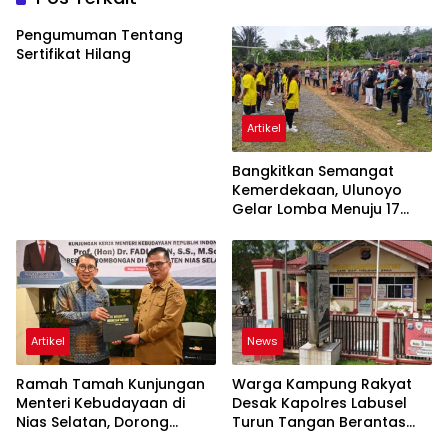
Pengumuman Tentang
Sertifikat Hilang
Artikel
Bangkitkan Semangat
Kemerdekaan, Ulunoyo
Gelar Lomba Menuju 17
Agustus 2026
Artikel
News
Ramah Tamah Kunjungan
Warga Kampung Rakyat
Menteri Kebudayaan di
Desak Kapolres Labusel
Nias Selatan, Dorong
Turun Tangan Berantas
Pelestarian Budaya hingga
Dugaan Bandar Narkoba