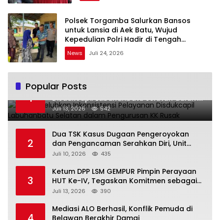
Polsek Torgamba Salurkan Bansos
untuk Lansia di Aek Batu, Wujud
Kepedulian Polri Hadir di Tengah
Masyarakat
News
Juli 24, 2026
Popular Posts
Warga Keluhkan Inkonsistensi Pelayanan
1
Disdukcapil Labuhanbatu Selatan dalam
Pengurusan KK Rusak
Juli 13, 2026
542
Dua TSK Kasus Dugaan Pengeroyokan
2
dan Pengancaman Serahkan Diri, Unit
Reskrim Polsek Lolowau Tuntaskan
Juli 10, 2026
435
Pengamanan Tiga Tersangka
Ketum DPP LSM GEMPUR Pimpin Perayaan
3
HUT Ke-IV, Tegaskan Komitmen sebagai
Mitra Pemerintah dan Corong Aspirasi
Juli 13, 2026
390
Rakyat
Mediasi ALO Berhasil, Konflik Pemuda di
4
Belawan Berakhir Damai