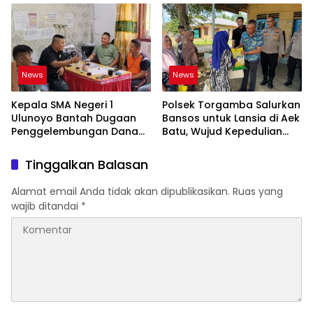
Target UNESCO
di Perlabian
News
News
Kepala SMA Negeri 1
Polsek Torgamba Salurkan
Ulunoyo Bantah Dugaan
Bansos untuk Lansia di Aek
Penggelembungan Dana
Batu, Wujud Kepedulian
BOS, Tegaskan
Polri Hadir di Tengah
Pemberitaan Tidak Benar
Masyarakat
Tinggalkan Balasan
Alamat email Anda tidak akan dipublikasikan.
Ruas yang
wajib ditandai
*