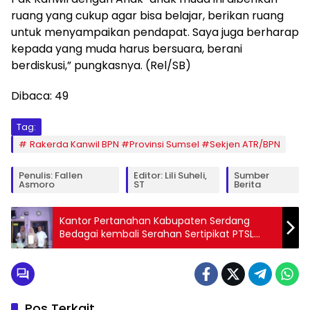
ruang yang cukup agar bisa belajar, berikan ruang
untuk menyampaikan pendapat. Saya juga berharap
kepada yang muda harus bersuara, berani
berdiskusi,” pungkasnya. (Rel/SB)
Dibaca:
49
Tag:
Rakerda Kanwil BPN #Provinsi Sumsel #Sekjen ATR/BPN
Penulis: Fallen
Editor: Lili Suheli,
Sumber
Asmoro
ST
Berita
Kantor Pertanahan Kabupaten Serdang
Bedagai kembali Serahan Sertipikat PTSL
Tahun Anggaran 2025 Kepada Masyarakat
Desa Sei Nagalawan Dan Desa Bahsidua-
dua
Pos Terkait