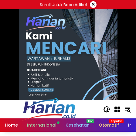
Langsung
×
Scroll Untuk Baca Artikel
ke
konten
Home
Internasional
Kesehatan
Otomotif
Ind