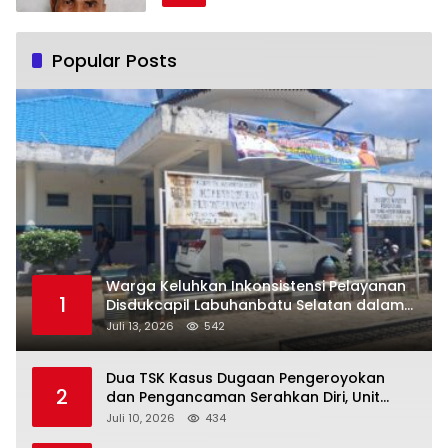
Popular Posts
Warga Keluhkan Inkonsistensi Pelayanan
1
Disdukcapil Labuhanbatu Selatan dalam
Pengurusan KK Rusak
Juli 13, 2026
542
Dua TSK Kasus Dugaan Pengeroyokan
2
dan Pengancaman Serahkan Diri, Unit
Reskrim Polsek Lolowau Tuntaskan
Juli 10, 2026
434
Pengamanan Tiga Tersangka