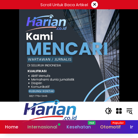
Langsung
×
Scroll Untuk Baca Artikel
ke
konten
Home
Internasional
Kesehatan
Otomotif
Ind