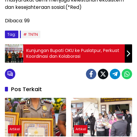
dan kesejahteraan sosial.(*Red)
Dibaca:
99
Tag:
TNTN
Kunjungan Bupati OKU ke Puslatpur, Perkuat
Koordinasi dan Kolaborasi
Pos Terkait
Artikel
Artikel