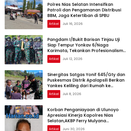
Polres Nias Selatan Intensifkan
Patroli dan Pengamanan Distribusi
BBM, Jaga Ketertiban di SPBU
Artikel
Juli 16, 2026
Pangdam I/Bukit Barisan Tinjau Uji
Siap Tempur Yonkav 6/Naga
Karimata, Tekankan Profesionalisme
dan Keselamatan Latihan
Artikel
Juli 12, 2026
Sinergitas Satgas Yonif 645/Gty dan
Puskesmas Distrik Apalapsili Berikan
Yankes Keliling dari Rumah ke
Rumah
Artikel
Juli 8, 2026
Korban Penganiayaan di Ulunoyo
Apresiasi Kinerja Kapolres Nias
Selatan,AKBP Ferry Mulyana
Sunarya,SIK, M.H
Artikel
Juni 30, 2026