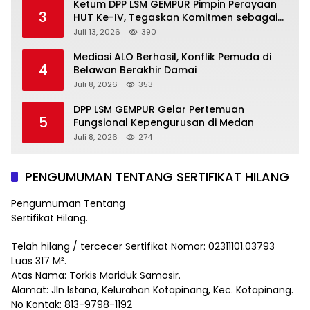
Ketum DPP LSM GEMPUR Pimpin Perayaan
3
HUT Ke-IV, Tegaskan Komitmen sebagai
Mitra Pemerintah dan Corong Aspirasi
Juli 13, 2026
390
Rakyat
Mediasi ALO Berhasil, Konflik Pemuda di
4
Belawan Berakhir Damai
Juli 8, 2026
353
DPP LSM GEMPUR Gelar Pertemuan
5
Fungsional Kepengurusan di Medan
Juli 8, 2026
274
PENGUMUMAN TENTANG SERTIFIKAT HILANG
Pengumuman Tentang
Sertifikat Hilang.
Telah hilang / tercecer Sertifikat Nomor: 02311101.03793
Luas 317 M².
Atas Nama: Torkis Mariduk Samosir.
Alamat: Jln Istana, Kelurahan Kotapinang, Kec. Kotapinang.
No Kontak: 813-9798-1192