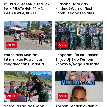
POLRES PEMATANGSIANTAR
Suasana Haru dan
RAIH PELAYANAN PRIMA
Khidmat Warnai Pisah
KATEGORI A, BUKTI
Sambut Kapolres Nias
KOMITMEN REFORMASI
Selatan
BIROKRASI POLRI
Artikel
Artikel
Polres Nias Selatan
Pangdam I/Bukit Barisan
Intensifkan Patroli dan
Tinjau Uji Siap Tempur
Pengamanan Distribusi
Yonkav 6/Naga Karimata,
BBM, Jaga Ketertiban di
Tekankan Profesionalisme
SPBU
dan Keselamatan Latihan
Artikel
Artikel
Sinergitas Satgas Yonif
Korban Penganiayaan di