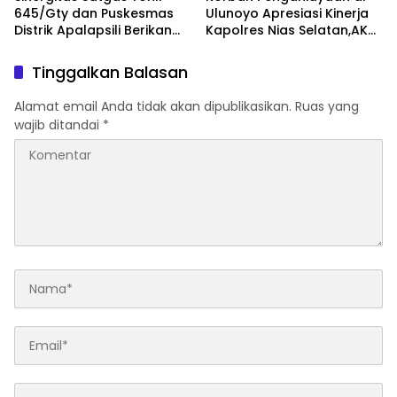
645/Gty dan Puskesmas
Ulunoyo Apresiasi Kinerja
Distrik Apalapsili Berikan
Kapolres Nias Selatan,AKBP
Yankes Keliling dari Rumah
Ferry Mulyana Sunarya,SIK,
ke Rumah
M.H
Tinggalkan Balasan
Alamat email Anda tidak akan dipublikasikan.
Ruas yang
wajib ditandai
*