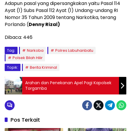
Adapun pasal yang dipersangkakan yaitu Pasal 114
Ayat (1) Subs Pasal 112 Ayat (1) Undang-undang RI
Nomor 35 Tahun 2009 tentang Narkotika, terang
Porlando (
Denny Rizal)
Dibaca:
446
Tag:
Narkoba
Polres Labuhanbatu
Polsek Bilah Hilir
Topik:
Berita Kriminal
Arahan dan Penekanan Apel Pagi Kapolsek
Torgamba
Pos Terkait