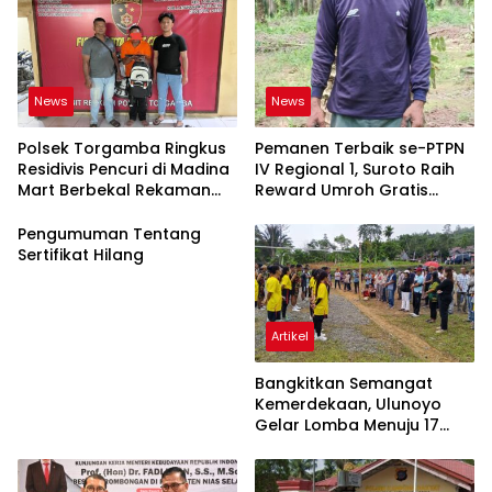
News
News
Polsek Torgamba Ringkus
Pemanen Terbaik se-PTPN
Residivis Pencuri di Madina
IV Regional 1, Suroto Raih
Mart Berbekal Rekaman
Reward Umroh Gratis
CCTV
Bersama Istri
Pengumuman Tentang
Sertifikat Hilang
Artikel
Bangkitkan Semangat
Kemerdekaan, Ulunoyo
Gelar Lomba Menuju 17
Agustus 2026