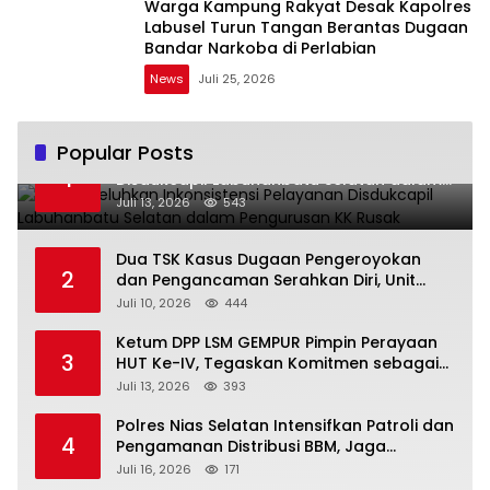
Warga Kampung Rakyat Desak Kapolres
Labusel Turun Tangan Berantas Dugaan
Bandar Narkoba di Perlabian
News
Juli 25, 2026
Popular Posts
Warga Keluhkan Inkonsistensi Pelayanan
1
Disdukcapil Labuhanbatu Selatan dalam
Pengurusan KK Rusak
Juli 13, 2026
543
Dua TSK Kasus Dugaan Pengeroyokan
2
dan Pengancaman Serahkan Diri, Unit
Reskrim Polsek Lolowau Tuntaskan
Juli 10, 2026
444
Pengamanan Tiga Tersangka
Ketum DPP LSM GEMPUR Pimpin Perayaan
3
HUT Ke-IV, Tegaskan Komitmen sebagai
Mitra Pemerintah dan Corong Aspirasi
Juli 13, 2026
393
Rakyat
Polres Nias Selatan Intensifkan Patroli dan
4
Pengamanan Distribusi BBM, Jaga
Ketertiban di SPBU
Juli 16, 2026
171