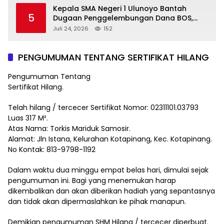
Kepala SMA Negeri 1 Ulunoyo Bantah
5
Dugaan Penggelembungan Dana BOS,
Tegaskan Pemberitaan Tidak Benar
Juli 24, 2026
152
PENGUMUMAN TENTANG SERTIFIKAT HILANG
Pengumuman Tentang
Sertifikat Hilang.
Telah hilang / tercecer Sertifikat Nomor: 02311101.03793
Luas 317 M².
Atas Nama: Torkis Mariduk Samosir.
Alamat: Jln Istana, Kelurahan Kotapinang, Kec. Kotapinang.
No Kontak: 813-9798-1192
Dalam waktu dua minggu empat belas hari, dimulai sejak
pengumuman ini. Bagi yang menemukan harap
dikembalikan dan akan diberikan hadiah yang sepantasnya
dan tidak akan dipermaslahkan ke pihak manapun.
Demikian pengumuman SHM Hilang / tercecer diperbuat.