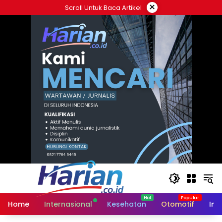
Langsung
×
Scroll Untuk Baca Artikel
ke
konten
Home
Internasional
Kesehatan
Otomotif
Ind