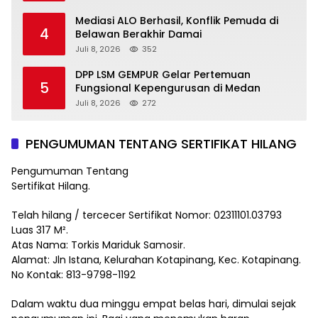
Rakyat
Mediasi ALO Berhasil, Konflik Pemuda di
4
Belawan Berakhir Damai
Juli 8, 2026
352
DPP LSM GEMPUR Gelar Pertemuan
5
Fungsional Kepengurusan di Medan
Juli 8, 2026
272
PENGUMUMAN TENTANG SERTIFIKAT HILANG
Pengumuman Tentang
Sertifikat Hilang.
Telah hilang / tercecer Sertifikat Nomor: 02311101.03793
Luas 317 M².
Atas Nama: Torkis Mariduk Samosir.
Alamat: Jln Istana, Kelurahan Kotapinang, Kec. Kotapinang.
No Kontak: 813-9798-1192
Dalam waktu dua minggu empat belas hari, dimulai sejak