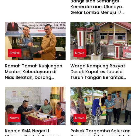
Bangkitkan Semangat
Kemerdekaan, Ulunoyo
Gelar Lomba Menuju 17
Agustus 2026
Artikel
News
Ramah Tamah Kunjungan
Warga Kampung Rakyat
Menteri Kebudayaan di
Desak Kapolres Labusel
Nias Selatan, Dorong
Turun Tangan Berantas
Pelestarian Budaya hingga
Dugaan Bandar Narkoba
Target UNESCO
di Perlabian
News
News
Kepala SMA Negeri 1
Polsek Torgamba Salurkan