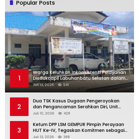
Popular Posts
Warga Keluhkan Inkonsistensi Pelayanan
1
Disdukcapil Labuhanbatu Selatan dalam
Pengurusan KK Rusak
Juli 13, 2026
541
Dua TSK Kasus Dugaan Pengeroyokan
2
dan Pengancaman Serahkan Diri, Unit
Reskrim Polsek Lolowau Tuntaskan
Juli 10, 2026
428
Pengamanan Tiga Tersangka
Ketum DPP LSM GEMPUR Pimpin Perayaan
3
HUT Ke-IV, Tegaskan Komitmen sebagai
Mitra Pemerintah dan Corong Aspirasi
Juli 13, 2026
388