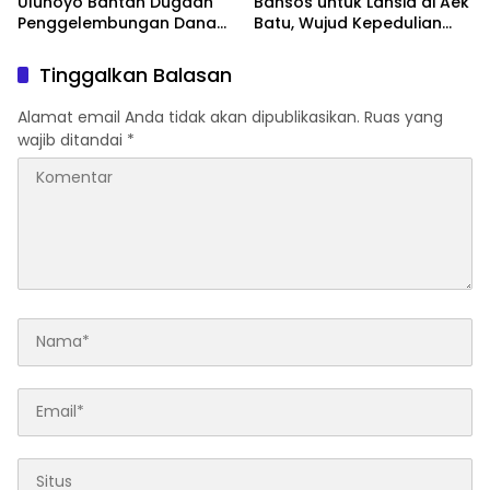
Ulunoyo Bantah Dugaan
Bansos untuk Lansia di Aek
Penggelembungan Dana
Batu, Wujud Kepedulian
BOS, Tegaskan
Polri Hadir di Tengah
Pemberitaan Tidak Benar
Masyarakat
Tinggalkan Balasan
Alamat email Anda tidak akan dipublikasikan.
Ruas yang
wajib ditandai
*