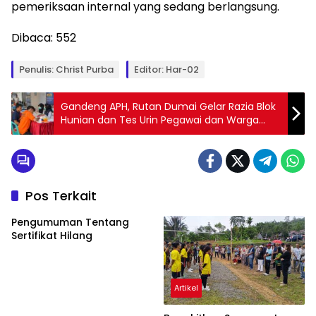
pemeriksaan internal yang sedang berlangsung.
Dibaca:
552
Penulis: Christ Purba
Editor: Har-02
Gandeng APH, Rutan Dumai Gelar Razia Blok
Hunian dan Tes Urin Pegawai dan Warga
Binaan
Pos Terkait
Pengumuman Tentang
Sertifikat Hilang
Artikel