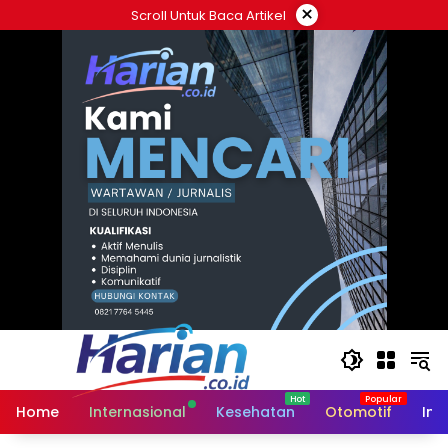
Langsung
×
Scroll Untuk Baca Artikel
ke
konten
Home
Internasional
Kesehatan
Otomotif
Ind