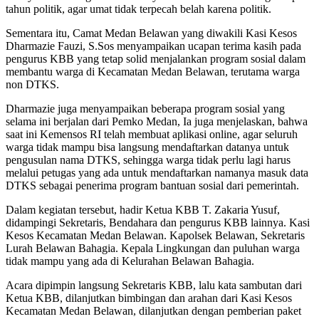
tahun politik, agar umat tidak terpecah belah karena politik.
Sementara itu, Camat Medan Belawan yang diwakili Kasi Kesos
Dharmazie Fauzi, S.Sos menyampaikan ucapan terima kasih pada
pengurus KBB yang tetap solid menjalankan program sosial dalam
membantu warga di Kecamatan Medan Belawan, terutama warga
non DTKS.
Dharmazie juga menyampaikan beberapa program sosial yang
selama ini berjalan dari Pemko Medan, Ia juga menjelaskan, bahwa
saat ini Kemensos RI telah membuat aplikasi online, agar seluruh
warga tidak mampu bisa langsung mendaftarkan datanya untuk
pengusulan nama DTKS, sehingga warga tidak perlu lagi harus
melalui petugas yang ada untuk mendaftarkan namanya masuk data
DTKS sebagai penerima program bantuan sosial dari pemerintah.
Dalam kegiatan tersebut, hadir Ketua KBB T. Zakaria Yusuf,
didampingi Sekretaris, Bendahara dan pengurus KBB lainnya. Kasi
Kesos Kecamatan Medan Belawan. Kapolsek Belawan, Sekretaris
Lurah Belawan Bahagia. Kepala Lingkungan dan puluhan warga
tidak mampu yang ada di Kelurahan Belawan Bahagia.
Acara dipimpin langsung Sekretaris KBB, lalu kata sambutan dari
Ketua KBB, dilanjutkan bimbingan dan arahan dari Kasi Kesos
Kecamatan Medan Belawan, dilanjutkan dengan pemberian paket