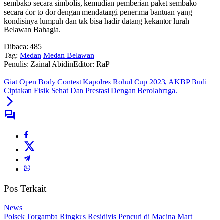
sembako secara simbolis, kemudian pemberian paket sembako
secara dor to dor dengan mendatangi penerima bantuan yang
kondisinya lumpuh dan tak bisa hadir datang kekantor lurah
Belawan Bahagia.
Dibaca:
485
Tag:
Medan
Medan Belawan
Penulis: Zainal Abidin
Editor: RaP
Giat Open Body Contest Kapolres Rohul Cup 2023, AKBP Budi
Ciptakan Fisik Sehat Dan Prestasi Dengan Berolahraga.
Pos Terkait
News
Polsek Torgamba Ringkus Residivis Pencuri di Madina Mart