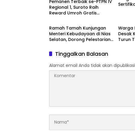
Pemanen Terbaik se-PTPN IV
Sertifik
Regional 1, Suroto Raih
Reward Umroh Gratis
Artikel
News
Bersama Istri
Ramah Tamah Kunjungan
Warga 
Menteri Kebudayaan di Nias
Desak 
Selatan, Dorong Pelestarian
Turun 
Budaya hingga Target
Dugaan
UNESCO
Perlabi
Tinggalkan Balasan
Alamat email Anda tidak akan dipublikasi