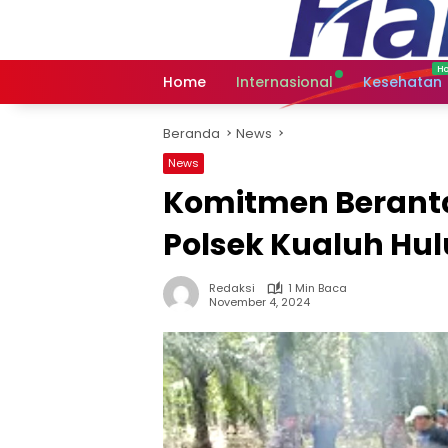
Langsung
ke
konten
Home
Internasional
Kesehatan
Beranda
News
News
Komitmen Beranta
Polsek Kualuh Hulu
Redaksi
1 Min Baca
November 4, 2024