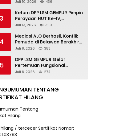
Pengancaman Serahkan Diri,
Juli 10, 2026
436
Unit Reskrim Polsek Lolowau
Tuntaskan Pengamanan Tiga
Ketum DPP LSM GEMPUR Pimpin
3
Tersangka
Perayaan HUT Ke-IV,
Tegaskan Komitmen sebagai
Juli 13, 2026
390
Mitra Pemerintah dan Corong
Aspirasi Rakyat
Mediasi ALO Berhasil, Konflik
4
Pemuda di Belawan Berakhir
Damai
Juli 8, 2026
353
DPP LSM GEMPUR Gelar
5
Pertemuan Fungsional
Kepengurusan di Medan
Juli 8, 2026
274
ENGUMUMAN TENTANG
RTIFIKAT HILANG
umuman Tentang
ikat Hilang.
 hilang / tercecer Sertifikat Nomor:
101.03793