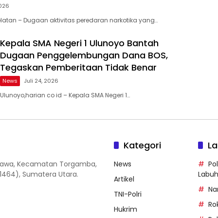
2026
atan – Dugaan aktivitas peredaran narkotika yang…
Kepala SMA Negeri 1 Ulunoyo Bantah
Dugaan Penggelembungan Dana BOS,
Tegaskan Pemberitaan Tidak Benar
News
Juli 24, 2026
Ulunoyo,harian co id – Kepala SMA Negeri 1…
Kategori
La
 Jawa, Kecamatan Torgamba,
News
Po
1464), Sumatera Utara.
Labu
Artikel
Na
TNI-Polri
Ro
Hukrim