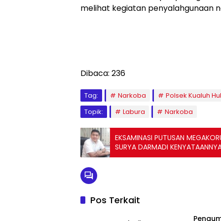
melihat kegiatan penyalahgunaan n
Dibaca:
236
Tag:
Narkoba
Polsek Kualuh Hu
Topik:
Labura
Narkoba
EKSAMINASI PUTUSAN MEGAKORU
SURYA DARMADI KENYATAANNYA
Pos Terkait
News
Pengum