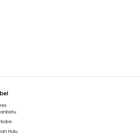
bel
lres
hanbatu
rkoba
kan Hulu