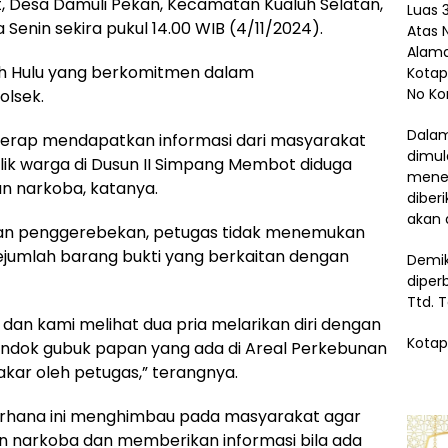
, Desa Damuli Pekan, Kecamatan Kualuh Selatan,
Luas 3
enin sekira pukul 14.00 WIB (4/11/2024).
Atas 
Alama
aluh Hulu yang berkomitmen dalam
Kotap
No Ko
olsek.
Dalam
 kerap mendapatkan informasi dari masyarakat
dimul
lik warga di Dusun II Simpang Membot diduga
menem
n narkoba, katanya.
diber
akan 
an penggerebekan, petugas tidak menemukan
umlah barang bukti yang berkaitan dengan
Demik
diper
Ttd. 
p, dan kami melihat dua pria melarikan diri dengan
Kotap
ndok gubuk papan yang ada di Areal Perkebunan
akar oleh petugas,” terangnya.
rhana ini menghimbau pada masyarakat agar
an narkoba dan memberikan informasi bila ada