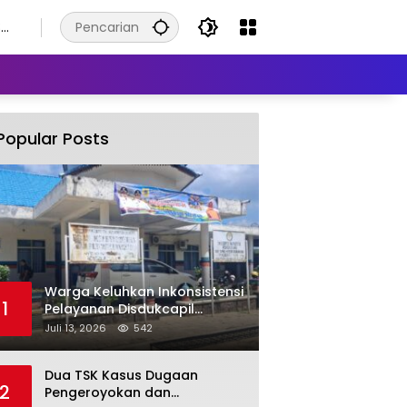
8
s
Popular Posts
Warga Keluhkan Inkonsistensi
1
Pelayanan Disdukcapil
Labuhanbatu Selatan dalam
Juli 13, 2026
542
Pengurusan KK Rusak
Dua TSK Kasus Dugaan
2
Pengeroyokan dan