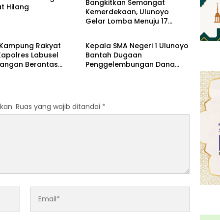
Bangkitkan Semangat
at Hilang
Kemerdekaan, Ulunoyo
Gelar Lomba Menuju 17
News
Agustus 2026
Kampung Rakyat
Kepala SMA Negeri 1 Ulunoyo
Kapolres Labusel
Bantah Dugaan
Tangan Berantas
Penggelembungan Dana
 Bandar Narkoba di
BOS, Tegaskan Pemberitaan
an
Tidak Benar
kan.
Ruas yang wajib ditandai
*