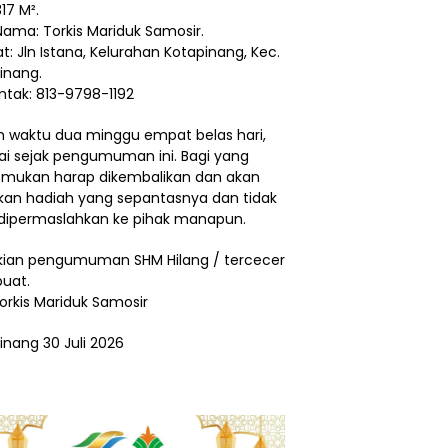
17 M².
Nama: Torkis Mariduk Samosir.
t: Jln Istana, Kelurahan Kotapinang, Kec.
inang.
ntak: 813-9798-1192
 waktu dua minggu empat belas hari,
ai sejak pengumuman ini. Bagi yang
ukan harap dikembalikan dan akan
ikan hadiah yang sepantasnya dan tidak
dipermaslahkan ke pihak manapun.
ian pengumuman SHM Hilang / tercecer
buat.
Torkis Mariduk Samosir
inang 30 Juli 2026