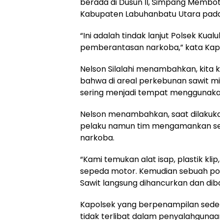
berada di Dusun II, Simpang Membot
Kabupaten Labuhanbatu Utara pada S
“Ini adalah tindak lanjut Polsek Ku
pemberantasan narkoba,” kata Kap
Nelson Silalahi menambahkan, kita
bahwa di areal perkebunan sawit mi
sering menjadi tempat menggunaka
Nelson menambahkan, saat dilakuk
pelaku namun tim mengamankan sej
narkoba.
“Kami temukan alat isap, plastik kli
sepeda motor. Kemudian sebuah po
Sawit langsung dihancurkan dan dib
Kapolsek yang berpenampilan sede
tidak terlibat dalam penyalahguna