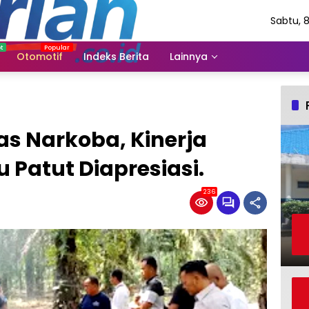
Sabtu, 
Agustu
2026
Otomotif
Indeks Berita
Lainnya
s Narkoba, Kinerja
 Patut Diapresiasi.
236