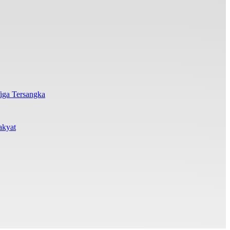
iga Tersangka
akyat