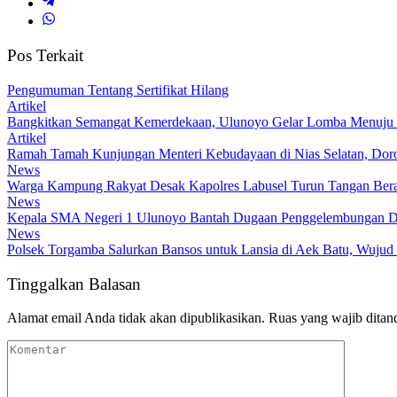
Pos Terkait
Pengumuman Tentang Sertifikat Hilang
Artikel
Bangkitkan Semangat Kemerdekaan, Ulunoyo Gelar Lomba Menuju 
Artikel
Ramah Tamah Kunjungan Menteri Kebudayaan di Nias Selatan, Dor
News
Warga Kampung Rakyat Desak Kapolres Labusel Turun Tangan Bera
News
Kepala SMA Negeri 1 Ulunoyo Bantah Dugaan Penggelembungan Da
News
Polsek Torgamba Salurkan Bansos untuk Lansia di Aek Batu, Wujud 
Tinggalkan Balasan
Alamat email Anda tidak akan dipublikasikan.
Ruas yang wajib ditan