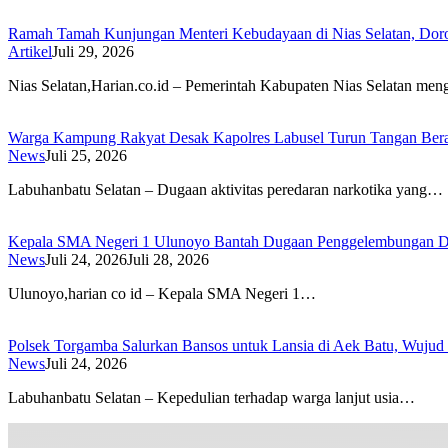
Ramah Tamah Kunjungan Menteri Kebudayaan di Nias Selatan, Dor
Artikel
Juli 29, 2026
Nias Selatan,Harian.co.id – Pemerintah Kabupaten Nias Selatan me
Warga Kampung Rakyat Desak Kapolres Labusel Turun Tangan Bera
News
Juli 25, 2026
Labuhanbatu Selatan – Dugaan aktivitas peredaran narkotika yang…
Kepala SMA Negeri 1 Ulunoyo Bantah Dugaan Penggelembungan Da
News
Juli 24, 2026
Juli 28, 2026
Ulunoyo,harian co id – Kepala SMA Negeri 1…
Polsek Torgamba Salurkan Bansos untuk Lansia di Aek Batu, Wujud 
News
Juli 24, 2026
Labuhanbatu Selatan – Kepedulian terhadap warga lanjut usia…