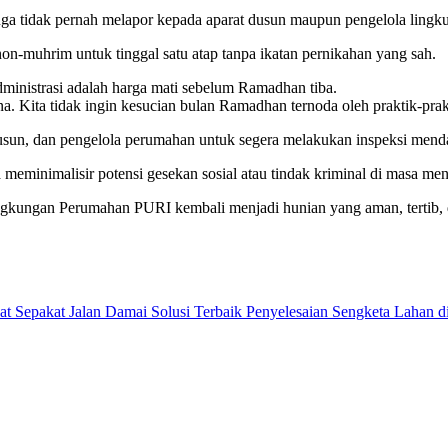
ga tidak pernah melapor kepada aparat dusun maupun pengelola lingk
non-muhrim untuk tinggal satu atap tanpa ikatan pernikahan yang sah.
inistrasi adalah harga mati sebelum Ramadhan tiba.
 sana. Kita tidak ingin kesucian bulan Ramadhan ternoda oleh praktik-
dusun, dan pengelola perumahan untuk segera melakukan inspeksi mend
 meminimalisir potensi gesekan sosial atau tindak kriminal di masa me
kungan Perumahan PURI kembali menjadi hunian yang aman, tertib, dan
Sepakat Jalan Damai Solusi Terbaik Penyelesaian Sengketa Lahan d