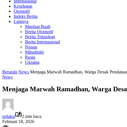
Internasional
Kesehatan
Otomotif
Indeks Berita
Lainnya
Manfaat Buah
Berita Otomotif
Berita Teknologi
Berita Internasional
Nissan
Mitsubishi
Rusia
Ukraina
Beranda
News
Menjaga Marwah Ramadhan, Warga Desak Pendataa
News
Menjaga Marwah Ramadhan, Warga Desak
redaksi
2 min baca
Februari 18, 2026