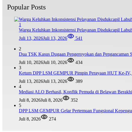
Popular Posts
1
Warga Keluhkan Inkonsistensi Pelayanan Disdukcapil Lab
Juli 13, 2026
Juli 13, 2026
541
2
Dua TSK Kasus Dugaan Pengeroyokan dan Pengancaman Ser
Juli 10, 2026
Juli 10, 2026
434
3
Ketum DPP LSM GEMPUR Pimpin Perayaan HUT Ke-IV, Tega
Juli 13, 2026
Juli 13, 2026
389
4
Mediasi ALO Berhasil, Konflik Pemuda di Belawan Berakh
Juli 8, 2026
Juli 8, 2026
352
5
DPP LSM GEMPUR Gelar Pertemuan Fungsional Kepengur
Juli 8, 2026
274