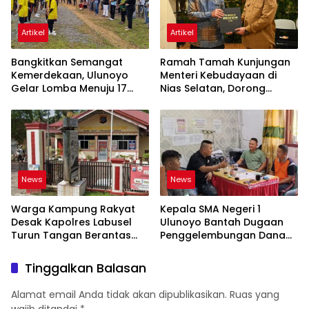
Artikel
Artikel
Bangkitkan Semangat
Ramah Tamah Kunjungan
Kemerdekaan, Ulunoyo
Menteri Kebudayaan di
Gelar Lomba Menuju 17
Nias Selatan, Dorong
Agustus 2026
Pelestarian Budaya hingga
Target UNESCO
News
News
Warga Kampung Rakyat
Kepala SMA Negeri 1
Desak Kapolres Labusel
Ulunoyo Bantah Dugaan
Turun Tangan Berantas
Penggelembungan Dana
Dugaan Bandar Narkoba
BOS, Tegaskan
di Perlabian
Pemberitaan Tidak Benar
Tinggalkan Balasan
Alamat email Anda tidak akan dipublikasikan.
Ruas yang