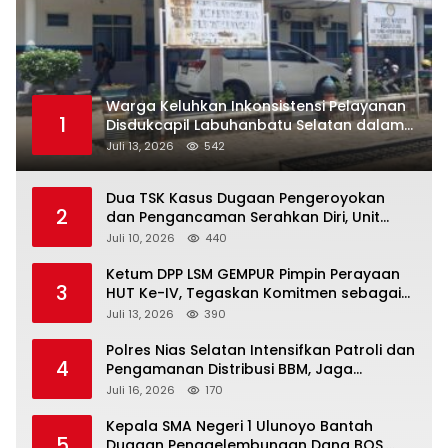
Warga Keluhkan Inkonsistensi Pelayanan
1
Disdukcapil Labuhanbatu Selatan dalam
Pengurusan KK Rusak
Juli 13, 2026
542
Dua TSK Kasus Dugaan Pengeroyokan
2
dan Pengancaman Serahkan Diri, Unit
Reskrim Polsek Lolowau Tuntaskan
Juli 10, 2026
440
Pengamanan Tiga Tersangka
Ketum DPP LSM GEMPUR Pimpin Perayaan
3
HUT Ke-IV, Tegaskan Komitmen sebagai
Mitra Pemerintah dan Corong Aspirasi
Juli 13, 2026
390
Rakyat
Polres Nias Selatan Intensifkan Patroli dan
4
Pengamanan Distribusi BBM, Jaga
Ketertiban di SPBU
Juli 16, 2026
170
Kepala SMA Negeri 1 Ulunoyo Bantah
5
Dugaan Penggelembungan Dana BOS,