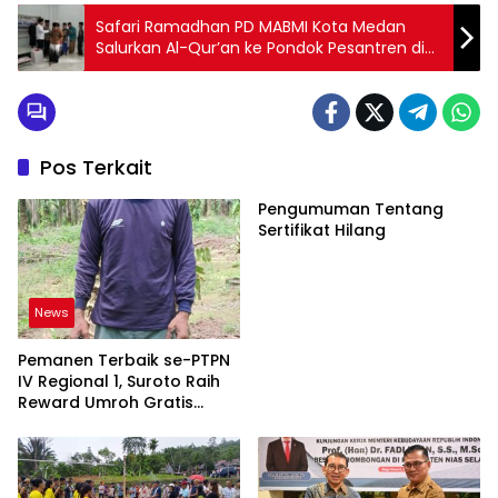
Safari Ramadhan PD MABMI Kota Medan
Salurkan Al-Qur’an ke Pondok Pesantren di
Medan Marelan
Pos Terkait
Pengumuman Tentang
Sertifikat Hilang
News
Pemanen Terbaik se-PTPN
IV Regional 1, Suroto Raih
Reward Umroh Gratis
Bersama Istri