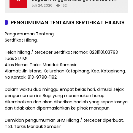
Tegaskan Pemberitaan Tidak Benar
Juli 24, 2026
152
PENGUMUMAN TENTANG SERTIFIKAT HILANG
Pengumuman Tentang
Sertifikat Hilang.
Telah hilang / tercecer Sertifikat Nomor: 02311101.03793
Luas 317 M².
Atas Nama: Torkis Mariduk Samosir.
Alamat: Jln Istana, Kelurahan Kotapinang, Kec. Kotapinang.
No Kontak: 813-9798-1192
Dalam waktu dua minggu empat belas hari, dimulai sejak
pengumuman ini. Bagi yang menemukan harap
dikembalikan dan akan diberikan hadiah yang sepantasnya
dan tidak akan dipermaslahkan ke pihak manapun.
Demikian pengumuman SHM Hilang / tercecer diperbuat.
Ttd. Torkis Mariduk Samosir