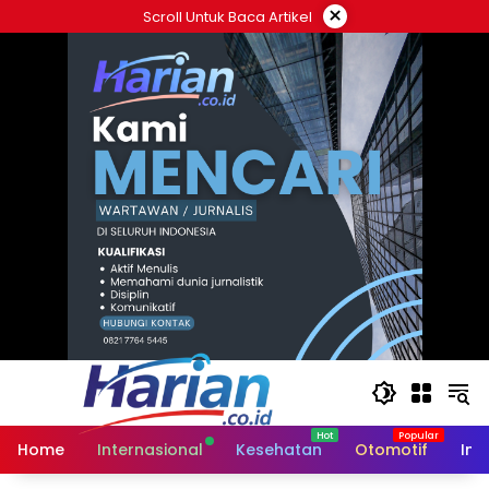
Langsung
×
Scroll Untuk Baca Artikel
ke
konten
Home
Internasional
Kesehatan
Otomotif
Ind