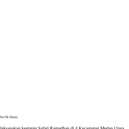
st-Ok.Hatta)
aksanakan kegiatan Safari Ramadhan di 4 Kecamatan Medan Utara