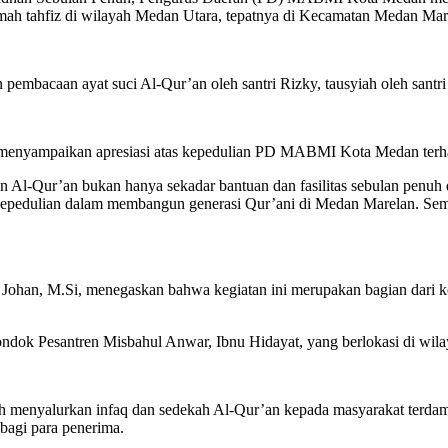
mah tahfiz di wilayah Medan Utara, tepatnya di Kecamatan Medan Mare
pembacaan ayat suci Al-Qur’an oleh santri Rizky, tausyiah oleh santri 
nyampaikan apresiasi atas kepedulian PD MABMI Kota Medan terhada
an Al-Qur’an bukan hanya sekadar bantuan dan fasilitas sebulan pen
epedulian dalam membangun generasi Qur’ani di Medan Marelan. Semoga
Johan, M.Si, menegaskan bahwa kegiatan ini merupakan bagian dari 
ndok Pesantren Misbahul Anwar, Ibnu Hidayat, yang berlokasi di wil
menyalurkan infaq dan sedekah Al-Qur’an kepada masyarakat terdampa
bagi para penerima.