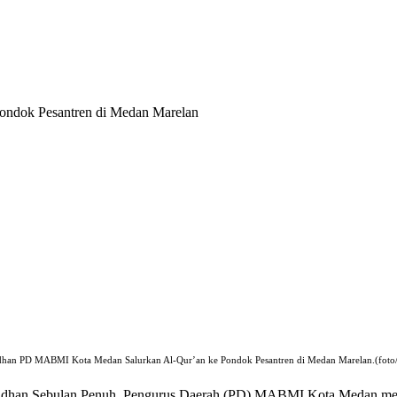
ndok Pesantren di Medan Marelan
dhan PD MABMI Kota Medan Salurkan Al-Qur’an ke Pondok Pesantren di Medan Marelan.(foto/I
madhan Sebulan Penuh, Pengurus Daerah (PD) MABMI Kota Medan mel