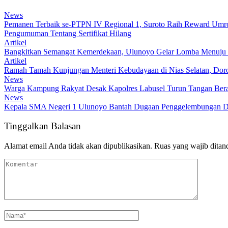
News
Pemanen Terbaik se-PTPN IV Regional 1, Suroto Raih Reward Umroh
Pengumuman Tentang Sertifikat Hilang
Artikel
Bangkitkan Semangat Kemerdekaan, Ulunoyo Gelar Lomba Menuju 
Artikel
Ramah Tamah Kunjungan Menteri Kebudayaan di Nias Selatan, Dor
News
Warga Kampung Rakyat Desak Kapolres Labusel Turun Tangan Bera
News
Kepala SMA Negeri 1 Ulunoyo Bantah Dugaan Penggelembungan Da
Tinggalkan Balasan
Alamat email Anda tidak akan dipublikasikan.
Ruas yang wajib ditan