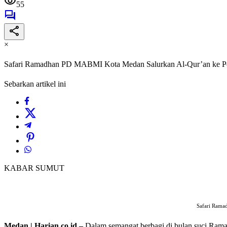
55
×
Safari Ramadhan PD MABMI Kota Medan Salurkan Al-Qur’an ke Po
Sebarkan artikel ini
KABAR SUMUT
Safari Rama
Medan | Harian.co.id,–
Dalam semangat berbagi di bulan suci Ra