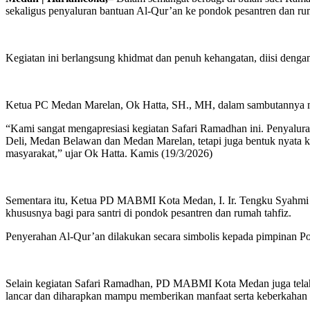
sekaligus penyaluran bantuan Al-Qur’an ke pondok pesantren dan ru
Kegiatan ini berlangsung khidmat dan penuh kehangatan, diisi dengan 
Ketua PC Medan Marelan, Ok Hatta, SH., MH, dalam sambutannya me
“Kami sangat mengapresiasi kegiatan Safari Ramadhan ini. Penyalur
Deli, Medan Belawan dan Medan Marelan, tetapi juga bentuk nyata k
masyarakat,” ujar Ok Hatta. Kamis (19/3/2026)
Sementara itu, Ketua PD MABMI Kota Medan, I. Ir. Tengku Syahmi 
khususnya bagi para santri di pondok pesantren dan rumah tahfiz.
Penyerahan Al-Qur’an dilakukan secara simbolis kepada pimpinan Po
Selain kegiatan Safari Ramadhan, PD MABMI Kota Medan juga telah 
lancar dan diharapkan mampu memberikan manfaat serta keberkahan 