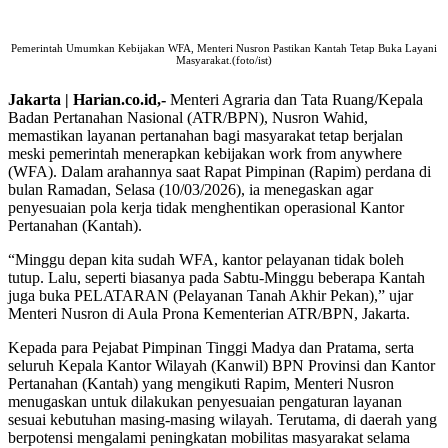
Pemerintah Umumkan Kebijakan WFA, Menteri Nusron Pastikan Kantah Tetap Buka Layani
Masyarakat.(foto/ist)
Jakarta | Harian.co.id,-
Menteri Agraria dan Tata Ruang/Kepala
Badan Pertanahan Nasional (ATR/BPN), Nusron Wahid,
memastikan layanan pertanahan bagi masyarakat tetap berjalan
meski pemerintah menerapkan kebijakan work from anywhere
(WFA). Dalam arahannya saat Rapat Pimpinan (Rapim) perdana di
bulan Ramadan, Selasa (10/03/2026), ia menegaskan agar
penyesuaian pola kerja tidak menghentikan operasional Kantor
Pertanahan (Kantah).
“Minggu depan kita sudah WFA, kantor pelayanan tidak boleh
tutup. Lalu, seperti biasanya pada Sabtu-Minggu beberapa Kantah
juga buka PELATARAN (Pelayanan Tanah Akhir Pekan),” ujar
Menteri Nusron di Aula Prona Kementerian ATR/BPN, Jakarta.
Kepada para Pejabat Pimpinan Tinggi Madya dan Pratama, serta
seluruh Kepala Kantor Wilayah (Kanwil) BPN Provinsi dan Kantor
Pertanahan (Kantah) yang mengikuti Rapim, Menteri Nusron
menugaskan untuk dilakukan penyesuaian pengaturan layanan
sesuai kebutuhan masing-masing wilayah. Terutama, di daerah yang
berpotensi mengalami peningkatan mobilitas masyarakat selama