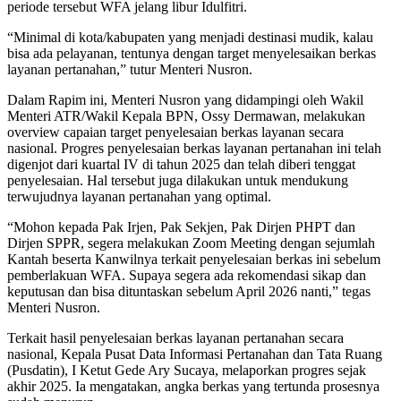
periode tersebut WFA jelang libur Idulfitri.
“Minimal di kota/kabupaten yang menjadi destinasi mudik, kalau
bisa ada pelayanan, tentunya dengan target menyelesaikan berkas
layanan pertanahan,” tutur Menteri Nusron.
Dalam Rapim ini, Menteri Nusron yang didampingi oleh Wakil
Menteri ATR/Wakil Kepala BPN, Ossy Dermawan, melakukan
overview capaian target penyelesaian berkas layanan secara
nasional. Progres penyelesaian berkas layanan pertanahan ini telah
digenjot dari kuartal IV di tahun 2025 dan telah diberi tenggat
penyelesaian. Hal tersebut juga dilakukan untuk mendukung
terwujudnya layanan pertanahan yang optimal.
“Mohon kepada Pak Irjen, Pak Sekjen, Pak Dirjen PHPT dan
Dirjen SPPR, segera melakukan Zoom Meeting dengan sejumlah
Kantah beserta Kanwilnya terkait penyelesaian berkas ini sebelum
pemberlakuan WFA. Supaya segera ada rekomendasi sikap dan
keputusan dan bisa dituntaskan sebelum April 2026 nanti,” tegas
Menteri Nusron.
Terkait hasil penyelesaian berkas layanan pertanahan secara
nasional, Kepala Pusat Data Informasi Pertanahan dan Tata Ruang
(Pusdatin), I Ketut Gede Ary Sucaya, melaporkan progres sejak
akhir 2025. Ia mengatakan, angka berkas yang tertunda prosesnya