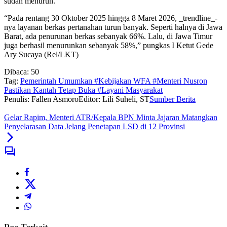
sudah menurun.
“Pada rentang 30 Oktober 2025 hingga 8 Maret 2026, _trendline_-
nya layanan berkas pertanahan turun banyak. Seperti halnya di Jawa
Barat, ada penurunan berkas sebanyak 66%. Lalu, di Jawa Timur
juga berhasil menurunkan sebanyak 58%,” pungkas I Ketut Gede
Ary Sucaya (Rel/LKT)
Dibaca:
50
Tag:
Pemerintah Umumkan #Kebijakan WFA #Menteri Nusron
Pastikan Kantah Tetap Buka #Layani Masyarakat
Penulis: Fallen Asmoro
Editor: Lili Suheli, ST
Sumber Berita
Gelar Rapim, Menteri ATR/Kepala BPN Minta Jajaran Matangkan
Penyelarasan Data Jelang Penetapan LSD di 12 Provinsi