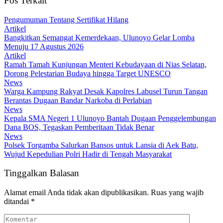
Pos Terkait
Pengumuman Tentang Sertifikat Hilang
Artikel
Bangkitkan Semangat Kemerdekaan, Ulunoyo Gelar Lomba
Menuju 17 Agustus 2026
Artikel
Ramah Tamah Kunjungan Menteri Kebudayaan di Nias Selatan,
Dorong Pelestarian Budaya hingga Target UNESCO
News
Warga Kampung Rakyat Desak Kapolres Labusel Turun Tangan
Berantas Dugaan Bandar Narkoba di Perlabian
News
Kepala SMA Negeri 1 Ulunoyo Bantah Dugaan Penggelembungan
Dana BOS, Tegaskan Pemberitaan Tidak Benar
News
Polsek Torgamba Salurkan Bansos untuk Lansia di Aek Batu,
Wujud Kepedulian Polri Hadir di Tengah Masyarakat
Tinggalkan Balasan
Alamat email Anda tidak akan dipublikasikan.
Ruas yang wajib
ditandai
*