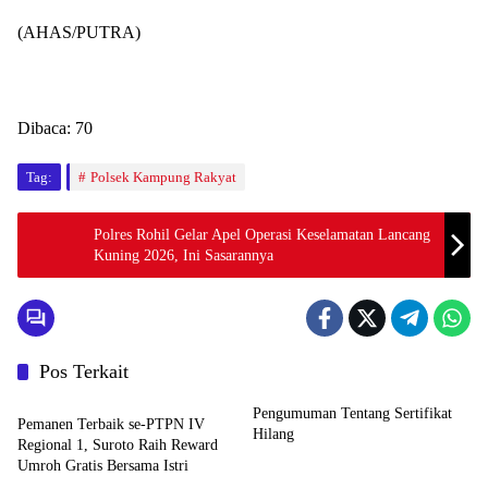
(AHAS/PUTRA)
Dibaca:
70
Tag:
Polsek Kampung Rakyat
Polres Rohil Gelar Apel Operasi Keselamatan Lancang
Kuning 2026, Ini Sasarannya
Pos Terkait
News
Pengumuman Tentang Sertifikat
Pemanen Terbaik se-PTPN IV
Hilang
Regional 1, Suroto Raih Reward
Umroh Gratis Bersama Istri
Artikel
Artikel