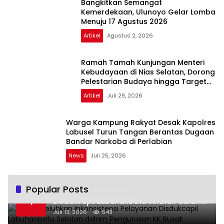
Bangkitkan Semangat
Kemerdekaan, Ulunoyo Gelar Lomba
Menuju 17 Agustus 2026
Artikel
Agustus 2, 2026
Ramah Tamah Kunjungan Menteri
Kebudayaan di Nias Selatan, Dorong
Pelestarian Budaya hingga Target
UNESCO
Artikel
Juli 29, 2026
Warga Kampung Rakyat Desak Kapolres
Labusel Turun Tangan Berantas Dugaan
Bandar Narkoba di Perlabian
News
Juli 25, 2026
Popular Posts
Warga Keluhkan Inkonsistensi Pelayanan
1
Disdukcapil Labuhanbatu Selatan dalam
Pengurusan KK Rusak
Juli 13, 2026
543