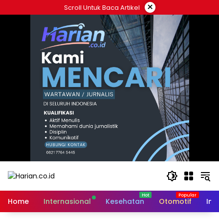
Langsung
×
Scroll Untuk Baca Artikel
ke
konten
Home
Internasional
Kesehatan
Otomotif
Ind