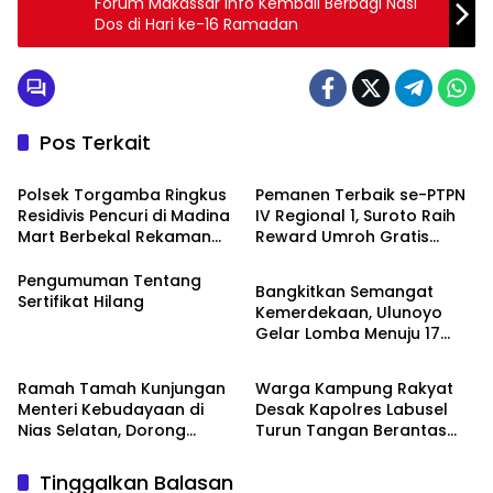
Forum Makassar Info Kembali Berbagi Nasi
Dos di Hari ke-16 Ramadan
Pos Terkait
News
News
Polsek Torgamba Ringkus
Pemanen Terbaik se-PTPN
Residivis Pencuri di Madina
IV Regional 1, Suroto Raih
Mart Berbekal Rekaman
Reward Umroh Gratis
Artikel
CCTV
Bersama Istri
Pengumuman Tentang
Bangkitkan Semangat
Sertifikat Hilang
Kemerdekaan, Ulunoyo
Gelar Lomba Menuju 17
Artikel
News
Agustus 2026
Ramah Tamah Kunjungan
Warga Kampung Rakyat
Menteri Kebudayaan di
Desak Kapolres Labusel
Nias Selatan, Dorong
Turun Tangan Berantas
Pelestarian Budaya hingga
Dugaan Bandar Narkoba
Target UNESCO
di Perlabian
Tinggalkan Balasan