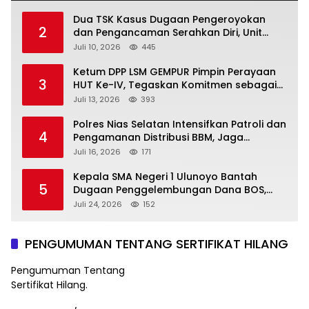
Dua TSK Kasus Dugaan Pengeroyokan
2
dan Pengancaman Serahkan Diri, Unit
Reskrim Polsek Lolowau Tuntaskan
Juli 10, 2026
445
Pengamanan Tiga Tersangka
Ketum DPP LSM GEMPUR Pimpin Perayaan
3
HUT Ke-IV, Tegaskan Komitmen sebagai
Mitra Pemerintah dan Corong Aspirasi
Juli 13, 2026
393
Rakyat
Polres Nias Selatan Intensifkan Patroli dan
4
Pengamanan Distribusi BBM, Jaga
Ketertiban di SPBU
Juli 16, 2026
171
Kepala SMA Negeri 1 Ulunoyo Bantah
5
Dugaan Penggelembungan Dana BOS,
Tegaskan Pemberitaan Tidak Benar
Juli 24, 2026
152
PENGUMUMAN TENTANG SERTIFIKAT HILANG
Pengumuman Tentang
Sertifikat Hilang.