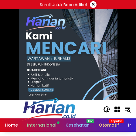
Langsung
×
Scroll Untuk Baca Artikel
ke
konten
Home
Internasional
Kesehatan
Otomotif
Ind