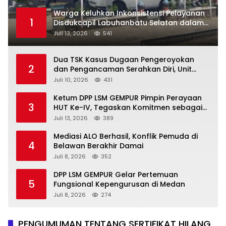
Warga Keluhkan Inkonsistensi Pelayanan
1
Disdukcapil Labuhanbatu Selatan dalam
Pengurusan KK Rusak
Juli 13, 2026
541
Dua TSK Kasus Dugaan Pengeroyokan
2
dan Pengancaman Serahkan Diri, Unit
Reskrim Polsek Lolowau Tuntaskan
Juli 10, 2026
431
Pengamanan Tiga Tersangka
Ketum DPP LSM GEMPUR Pimpin Perayaan
3
HUT Ke-IV, Tegaskan Komitmen sebagai
Mitra Pemerintah dan Corong Aspirasi
Juli 13, 2026
389
Rakyat
Mediasi ALO Berhasil, Konflik Pemuda di
4
Belawan Berakhir Damai
Juli 8, 2026
352
DPP LSM GEMPUR Gelar Pertemuan
5
Fungsional Kepengurusan di Medan
Juli 8, 2026
274
PENGUMUMAN TENTANG SERTIFIKAT HILANG