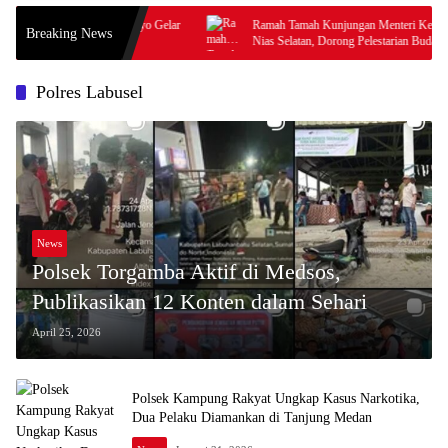
an, Ulunoyo Gelar
Ramah Tamah Kunjungan Menteri Kebudayaan di
Breaking News
Nias Selatan, Dorong Pelestarian Budaya hingga
Target UNESCO
Polres Labusel
News
Polsek Torgamba Aktif di Medsos,
Publikasikan 12 Konten dalam Sehari
April 25, 2026
Polsek Kampung Rakyat Ungkap Kasus Narkotika,
Dua Pelaku Diamankan di Tanjung Medan