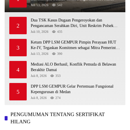
Juli 13, 2026
542
Dua TSK Kasus Dugaan Pengeroyokan dan
2
Pengancaman Serahkan Diri, Unit Reskrim Polsek
Lolowau Tuntaskan Pengamanan Tiga Tersangka
Juli 10, 2026
435
Ketum DPP LSM GEMPUR Pimpin Perayaan HUT
3
Ke-IV, Tegaskan Komitmen sebagai Mitra Pemerintah
dan Corong Aspirasi Rakyat
Juli 13, 2026
390
Mediasi ALO Berhasil, Konflik Pemuda di Belawan
4
Berakhir Damai
Juli 8, 2026
353
DPP LSM GEMPUR Gelar Pertemuan Fungsional
5
Kepengurusan di Medan
Juli 8, 2026
274
PENGUMUMAN TENTANG SERTIFIKAT
HILANG