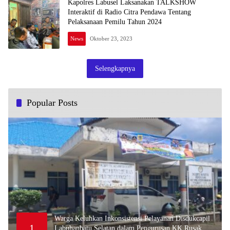
Kapolres Labusel Laksanakan TALKSHOW
Interaktif di Radio Citra Pendawa Tentang
Pelaksanaan Pemilu Tahun 2024
News
Oktober 23, 2023
Selengkapnya
Popular Posts
Warga Keluhkan Inkonsistensi Pelayanan Disdukcapil
1
Labuhanbatu Selatan dalam Pengurusan KK Rusak