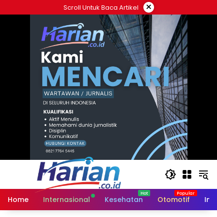
Langsung
×
Scroll Untuk Baca Artikel
ke
konten
Home
Internasional
Kesehatan
Otomotif
Ind