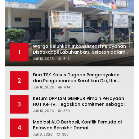
Warga Keluhkan Inkonsistensi Pelayanan
1
Disdukcapil Labuhanbatu Selatan dalam
Pengurusan KK Rusak
Juli 13, 2026
542
Dua TSK Kasus Dugaan Pengeroyokan
2
dan Pengancaman Serahkan Diri, Unit
Reskrim Polsek Lolowau Tuntaskan
Juli 10, 2026
434
Pengamanan Tiga Tersangka
Ketum DPP LSM GEMPUR Pimpin Perayaan
3
HUT Ke-IV, Tegaskan Komitmen sebagai
Mitra Pemerintah dan Corong Aspirasi
Juli 13, 2026
389
Rakyat
Mediasi ALO Berhasil, Konflik Pemuda di
4
Belawan Berakhir Damai
Juli 8, 2026
353