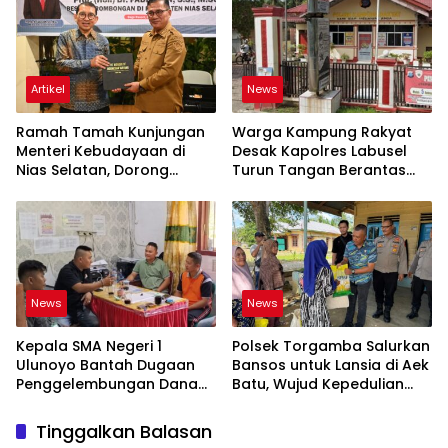
Artikel
News
Ramah Tamah Kunjungan
Warga Kampung Rakyat
Menteri Kebudayaan di
Desak Kapolres Labusel
Nias Selatan, Dorong
Turun Tangan Berantas
Pelestarian Budaya hingga
Dugaan Bandar Narkoba
Target UNESCO
di Perlabian
News
News
Kepala SMA Negeri 1
Polsek Torgamba Salurkan
Ulunoyo Bantah Dugaan
Bansos untuk Lansia di Aek
Penggelembungan Dana
Batu, Wujud Kepedulian
BOS, Tegaskan
Polri Hadir di Tengah
Pemberitaan Tidak Benar
Masyarakat
Tinggalkan Balasan