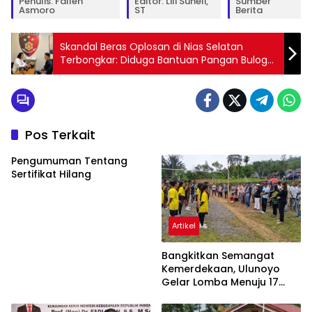
Penulis: Fallen
Editor: Lili Suheli,
Sumber
Asmoro
ST
Berita
Skandal Beras Oplosan di Nias Selatan
Terbongkar: Diduga Bantuan Pangan Bulog
Diselewengkan, Polisi Amankan Puluhan
Karung
Pos Terkait
Pengumuman Tentang
Sertifikat Hilang
Artikel
Bangkitkan Semangat
Kemerdekaan, Ulunoyo
Gelar Lomba Menuju 17
Agustus 2026