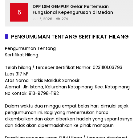
DPP LSM GEMPUR Gelar Pertemuan
5
Fungsional Kepengurusan di Medan
Juli 8, 2026
274
PENGUMUMAN TENTANG SERTIFIKAT HILANG
Pengumuman Tentang
Sertifikat Hilang.
Telah hilang / tercecer Sertifikat Nomor: 02311101.03793
Luas 317 M².
Atas Nama: Torkis Mariduk Samosir.
Alamat: Jln Istana, Kelurahan Kotapinang, Kec. Kotapinang.
No Kontak: 813-9798-1192
Dalam waktu dua minggu empat belas hari, dimulai sejak
pengumuman ini. Bagi yang menemukan harap
dikembalikan dan akan diberikan hadiah yang sepantasnya
dan tidak akan dipermaslahkan ke pihak manapun.
Demikian pengumuman SHM Hilang / tercecer diperbuat.