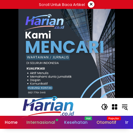
Langsung
×
Scroll Untuk Baca Artikel
ke
konten
Home
Internasional
Kesehatan
Otomotif
Ind