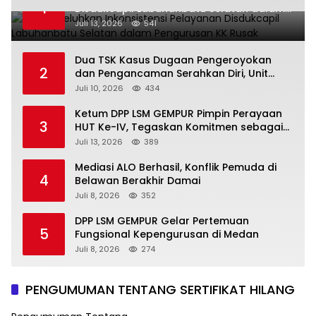
1
Disdukcapil Labuhanbatu Selatan dalam
Pengurusan KK Rusak
Juli 13, 2026
541
Dua TSK Kasus Dugaan Pengeroyokan
2
dan Pengancaman Serahkan Diri, Unit
Reskrim Polsek Lolowau Tuntaskan
Juli 10, 2026
434
Pengamanan Tiga Tersangka
Ketum DPP LSM GEMPUR Pimpin Perayaan
3
HUT Ke-IV, Tegaskan Komitmen sebagai
Mitra Pemerintah dan Corong Aspirasi
Juli 13, 2026
389
Rakyat
Mediasi ALO Berhasil, Konflik Pemuda di
4
Belawan Berakhir Damai
Juli 8, 2026
352
DPP LSM GEMPUR Gelar Pertemuan
5
Fungsional Kepengurusan di Medan
Juli 8, 2026
274
PENGUMUMAN TENTANG SERTIFIKAT HILANG