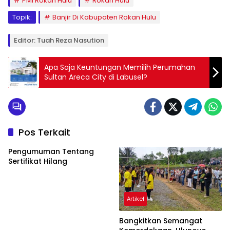
PMI Rokan Hulu
Rokan Hulu
Topik:
Banjir Di Kabupaten Rokan Hulu
Editor: Tuah Reza Nasution
Apa Saja Keuntungan Memilih Perumahan
Sultan Areca City di Labusel?
Pos Terkait
Pengumuman Tentang
Sertifikat Hilang
Artikel
Bangkitkan Semangat