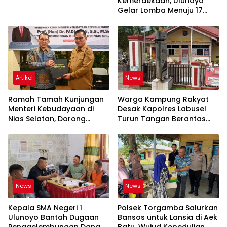
Kemerdekaan, Ulunoyo
Gelar Lomba Menuju 17
Agustus 2026
Artikel
News
Ramah Tamah Kunjungan
Warga Kampung Rakyat
Menteri Kebudayaan di
Desak Kapolres Labusel
Nias Selatan, Dorong
Turun Tangan Berantas
Pelestarian Budaya hingga
Dugaan Bandar Narkoba
Target UNESCO
di Perlabian
News
News
Kepala SMA Negeri 1
Polsek Torgamba Salurkan
Ulunoyo Bantah Dugaan
Bansos untuk Lansia di Aek
Penggelembungan Dana
Batu, Wujud Kepedulian