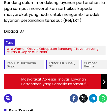
Bandung dalam mendukung layanan pertanahan. Ia
juga sempat menyerahkan sertipikat kepada
masyarakat yang hadir untuk mengambil produk
layanan pertanahan tersebut (Rel/LKT)
Dibaca:
37
Tag:
#Wamen Ossy #Kabupaten Bandung #Layanan yang
Murah #Cepat #Prudent
Penulis: Hartawan
Editor: Lili Suheli,
Sumber
Dirga
ST
Berita
Masyarakat Apresiasi Inovasi Layanan
Pertanahan yang Semakin Informatif:
Setelah Datang Langsung Ternyata Lebih
Mudah
Pos Terkait