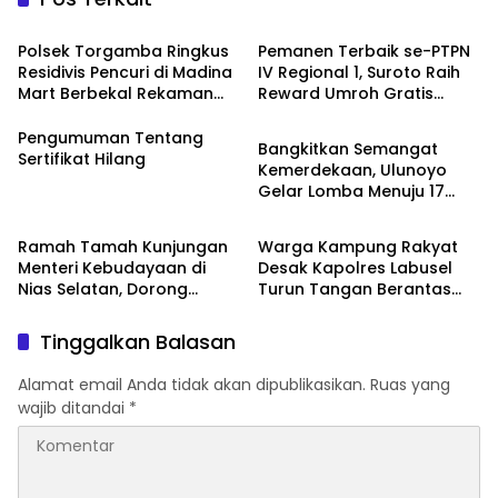
News
News
Polsek Torgamba Ringkus
Pemanen Terbaik se-PTPN
Residivis Pencuri di Madina
IV Regional 1, Suroto Raih
Mart Berbekal Rekaman
Reward Umroh Gratis
Artikel
CCTV
Bersama Istri
Pengumuman Tentang
Bangkitkan Semangat
Sertifikat Hilang
Kemerdekaan, Ulunoyo
Gelar Lomba Menuju 17
Artikel
News
Agustus 2026
Ramah Tamah Kunjungan
Warga Kampung Rakyat
Menteri Kebudayaan di
Desak Kapolres Labusel
Nias Selatan, Dorong
Turun Tangan Berantas
Pelestarian Budaya hingga
Dugaan Bandar Narkoba
Target UNESCO
di Perlabian
Tinggalkan Balasan
Alamat email Anda tidak akan dipublikasikan.
Ruas yang
wajib ditandai
*