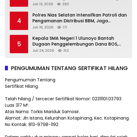
Mitra Pemerintah dan Corong Aspirasi
Juli 13, 2026
393
Rakyat
Polres Nias Selatan Intensifkan Patroli dan
4
Pengamanan Distribusi BBM, Jaga
Ketertiban di SPBU
Juli 16, 2026
171
Kepala SMA Negeri 1 Ulunoyo Bantah
5
Dugaan Penggelembungan Dana BOS,
Tegaskan Pemberitaan Tidak Benar
Juli 24, 2026
152
PENGUMUMAN TENTANG SERTIFIKAT HILANG
Pengumuman Tentang
Sertifikat Hilang.
Telah hilang / tercecer Sertifikat Nomor: 02311101.03793
Luas 317 M².
Atas Nama: Torkis Mariduk Samosir.
Alamat: Jln Istana, Kelurahan Kotapinang, Kec. Kotapinang.
No Kontak: 813-9798-1192
Dalam waktu dua minggu empat belas hari, dimulai sejak