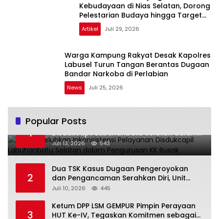
Kebudayaan di Nias Selatan, Dorong
Pelestarian Budaya hingga Target
UNESCO
Artikel
Juli 29, 2026
Warga Kampung Rakyat Desak Kapolres
Labusel Turun Tangan Berantas Dugaan
Bandar Narkoba di Perlabian
News
Juli 25, 2026
Popular Posts
Warga Keluhkan Inkonsistensi Pelayanan
1
Disdukcapil Labuhanbatu Selatan dalam
Pengurusan KK Rusak
Juli 13, 2026
543
Dua TSK Kasus Dugaan Pengeroyokan
2
dan Pengancaman Serahkan Diri, Unit
Reskrim Polsek Lolowau Tuntaskan
Juli 10, 2026
445
Pengamanan Tiga Tersangka
Ketum DPP LSM GEMPUR Pimpin Perayaan
3
HUT Ke-IV, Tegaskan Komitmen sebagai