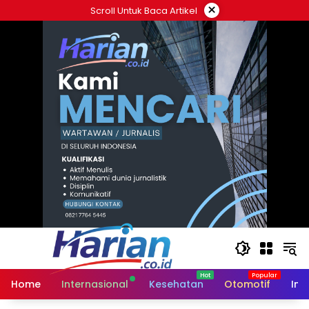
Langsung
×
Scroll Untuk Baca Artikel
ke
konten
Home
Internasional
Kesehatan
Otomotif
Ind