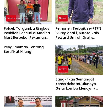
News
News
Polsek Torgamba Ringkus
Pemanen Terbaik se-PTPN
Residivis Pencuri di Madina
IV Regional 1, Suroto Raih
Mart Berbekal Rekaman
Reward Umroh Gratis
CCTV
Bersama Istri
Pengumuman Tentang
Sertifikat Hilang
Artikel
Bangkitkan Semangat
Kemerdekaan, Ulunoyo
Gelar Lomba Menuju 17
Agustus 2026