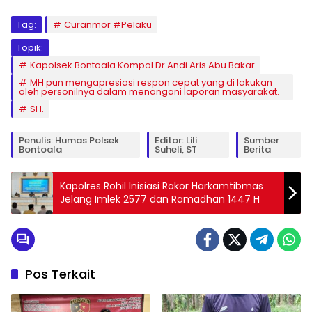
Tag:
Curanmor #Pelaku
Topik:
Kapolsek Bontoala Kompol Dr Andi Aris Abu Bakar
MH pun mengapresiasi respon cepat yang di lakukan
oleh personilnya dalam menangani laporan masyarakat.
SH.
Penulis: Humas Polsek
Editor: Lili
Sumber
Bontoala
Suheli, ST
Berita
Kapolres Rohil Inisiasi Rakor Harkamtibmas
Jelang Imlek 2577 dan Ramadhan 1447 H
Pos Terkait