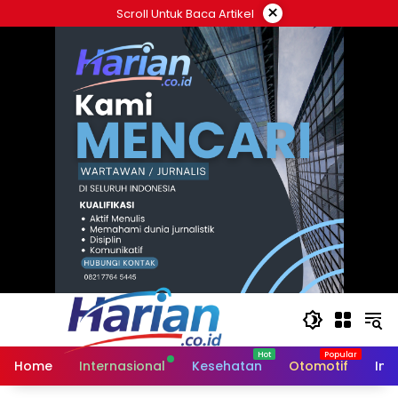
Langsung
×
Scroll Untuk Baca Artikel
ke
konten
Home
Internasional
Kesehatan
Otomotif
Ind