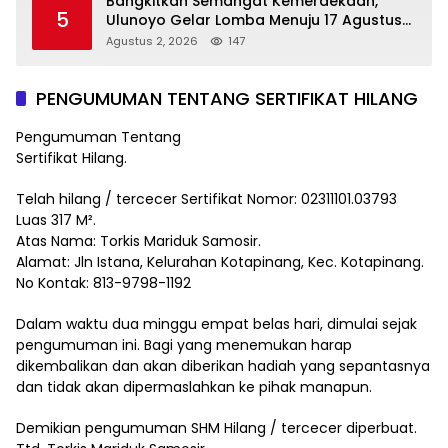
Bangkitkan Semangat Kemerdekaan,
5
Ulunoyo Gelar Lomba Menuju 17 Agustus
2026
Agustus 2, 2026
147
PENGUMUMAN TENTANG SERTIFIKAT HILANG
Pengumuman Tentang
Sertifikat Hilang.
Telah hilang / tercecer Sertifikat Nomor: 02311101.03793
Luas 317 M².
Atas Nama: Torkis Mariduk Samosir.
Alamat: Jln Istana, Kelurahan Kotapinang, Kec. Kotapinang.
No Kontak: 813-9798-1192
Dalam waktu dua minggu empat belas hari, dimulai sejak
pengumuman ini. Bagi yang menemukan harap
dikembalikan dan akan diberikan hadiah yang sepantasnya
dan tidak akan dipermaslahkan ke pihak manapun.
Demikian pengumuman SHM Hilang / tercecer diperbuat.