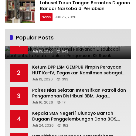
Labusel Turun Tangan Berantas Dugaan
Bandar Narkoba di Perlabian
News
Juli 25, 2026
Popular Posts
Warga Keluhkan Inkonsistensi Pelayanan
1
Disdukcapil Labuhanbatu Selatan dalam
Pengurusan KK Rusak
Juli 13, 2026
543
Ketum DPP LSM GEMPUR Pimpin Perayaan
2
HUT Ke-IV, Tegaskan Komitmen sebagai
Mitra Pemerintah dan Corong Aspirasi
Juli 13, 2026
393
Rakyat
Polres Nias Selatan Intensifkan Patroli dan
3
Pengamanan Distribusi BBM, Jaga
Ketertiban di SPBU
Juli 16, 2026
171
Kepala SMA Negeri 1 Ulunoyo Bantah
4
Dugaan Penggelembungan Dana BOS,
Tegaskan Pemberitaan Tidak Benar
Juli 24, 2026
152