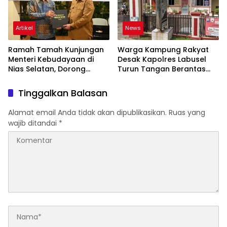
Artikel
News
Ramah Tamah Kunjungan
Warga Kampung Rakyat
Menteri Kebudayaan di
Desak Kapolres Labusel
Nias Selatan, Dorong
Turun Tangan Berantas
Pelestarian Budaya hingga
Dugaan Bandar Narkoba
Target UNESCO
di Perlabian
Tinggalkan Balasan
Alamat email Anda tidak akan dipublikasikan.
Ruas yang
wajib ditandai
*