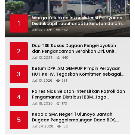
Warga Keluhkan Inkonsistensi Pelayanan
1
Disdukcapil Labuhanbatu Selatan dalam
Pengurusan KK Rusak
Juli 13, 2026
542
Dua TSK Kasus Dugaan Pengeroyokan
2
dan Pengancaman Serahkan Diri, Unit
Reskrim Polsek Lolowau Tuntaskan
Juli 10, 2026
440
Pengamanan Tiga Tersangka
Ketum DPP LSM GEMPUR Pimpin Perayaan
3
HUT Ke-IV, Tegaskan Komitmen sebagai
Mitra Pemerintah dan Corong Aspirasi
Juli 13, 2026
391
Rakyat
Polres Nias Selatan Intensifkan Patroli dan
4
Pengamanan Distribusi BBM, Jaga
Ketertiban di SPBU
Juli 16, 2026
170
Kepala SMA Negeri 1 Ulunoyo Bantah
5
Dugaan Penggelembungan Dana BOS,
Tegaskan Pemberitaan Tidak Benar
Juli 24, 2026
152