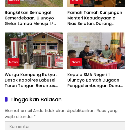
Artikel
Artikel
Bangkitkan Semangat
Ramah Tamah Kunjungan
Kemerdekaan, Ulunoyo
Menteri Kebudayaan di
Gelar Lomba Menuju 17
Nias Selatan, Dorong
Agustus 2026
Pelestarian Budaya hingga
Target UNESCO
News
News
Warga Kampung Rakyat
Kepala SMA Negeri 1
Desak Kapolres Labusel
Ulunoyo Bantah Dugaan
Turun Tangan Berantas
Penggelembungan Dana
Dugaan Bandar Narkoba
BOS, Tegaskan
di Perlabian
Pemberitaan Tidak Benar
Tinggalkan Balasan
Alamat email Anda tidak akan dipublikasikan.
Ruas yang
wajib ditandai
*