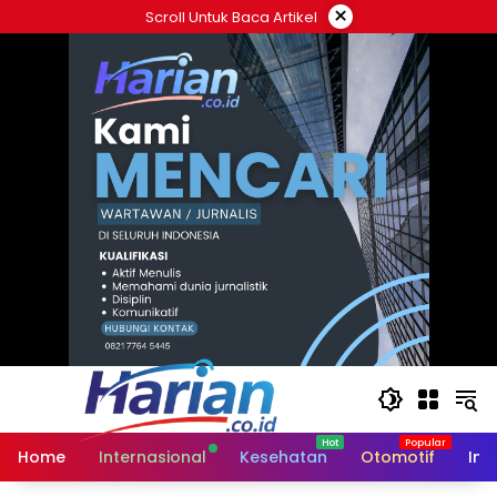
Langsung
×
Scroll Untuk Baca Artikel
ke
konten
Home
Internasional
Kesehatan
Otomotif
Ind