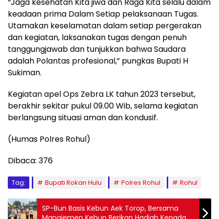
“Jaga kesehatan Kita jiwa dan Raga Kita selalu dalam
keadaan prima Dalam Setiap pelaksanaan Tugas.
Utamakan keselamatan dalam setiap pergerakan
dan kegiatan, laksanakan tugas dengan penuh
tanggungjawab dan tunjukkan bahwa Saudara
adalah Polantas profesional,” pungkas Bupati H
Sukiman.
Kegiatan apel Ops Zebra LK tahun 2023 tersebut,
berakhir sekitar pukul 09.00 Wib, selama kegiatan
berlangsung situasi aman dan kondusif.
(Humas Polres Rohul)
Dibaca:
376
Tag:
Bupati Rokan Hulu
Polres Rohul
Rohul
SP-Bun Basis Kebun Aek Torop, Bersama
Manajemen Kebun Berikan Hadiah Kepada