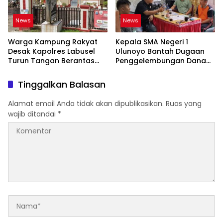
News
News
Warga Kampung Rakyat
Kepala SMA Negeri 1
Desak Kapolres Labusel
Ulunoyo Bantah Dugaan
Turun Tangan Berantas
Penggelembungan Dana
Dugaan Bandar Narkoba
BOS, Tegaskan
di Perlabian
Pemberitaan Tidak Benar
Tinggalkan Balasan
Alamat email Anda tidak akan dipublikasikan.
Ruas yang
wajib ditandai
*