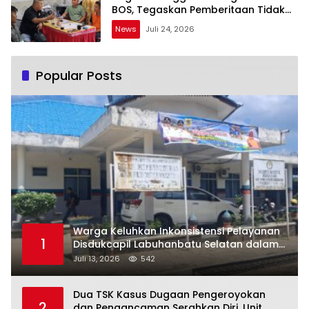
BOS, Tegaskan Pemberitaan Tidak
Benar
News
Juli 24, 2026
Popular Posts
Warga Keluhkan Inkonsistensi Pelayanan
1
Disdukcapil Labuhanbatu Selatan dalam
Pengurusan KK Rusak
Juli 13, 2026
542
Dua TSK Kasus Dugaan Pengeroyokan
2
dan Pengancaman Serahkan Diri, Unit