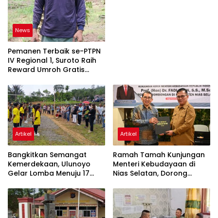
News
Pemanen Terbaik se-PTPN
IV Regional 1, Suroto Raih
Reward Umroh Gratis
Bersama Istri
Artikel
Artikel
Bangkitkan Semangat
Ramah Tamah Kunjungan
Kemerdekaan, Ulunoyo
Menteri Kebudayaan di
Gelar Lomba Menuju 17
Nias Selatan, Dorong
Agustus 2026
Pelestarian Budaya hingga
Target UNESCO