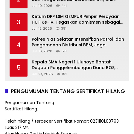
Reskrim Polsek Lolowau Tuntaskan
Juli 10, 2026
441
Pengamanan Tiga Tersangka
Ketum DPP LSM GEMPUR Pimpin Perayaan
3
HUT Ke-IV, Tegaskan Komitmen sebagai
Mitra Pemerintah dan Corong Aspirasi
Juli 13, 2026
391
Rakyat
Polres Nias Selatan Intensifkan Patroli dan
4
Pengamanan Distribusi BBM, Jaga
Ketertiban di SPBU
Juli 16, 2026
170
Kepala SMA Negeri 1 Ulunoyo Bantah
5
Dugaan Penggelembungan Dana BOS,
Tegaskan Pemberitaan Tidak Benar
Juli 24, 2026
152
PENGUMUMAN TENTANG SERTIFIKAT HILANG
Pengumuman Tentang
Sertifikat Hilang.
Telah hilang / tercecer Sertifikat Nomor: 02311101.03793
Luas 317 M².
Atas Nama: Torkis Mariduk Samosir.