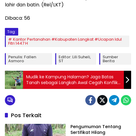
lahir dan batin. (Rel/LKT)
Dibaca:
56
Tag:
Kantor Pertanahan #Kabupaten Langkat #Ucapan Idul
Fitri 1447 H
Penulis: Fallen
Editor: Lili Suheli,
Sumber
Asmoro
ST
Berita
Mudik ke Kampung Halaman? Jaga Batas
Tanah sebagai Langkah Awal Cegah Konflik
Antartetangga
Pos Terkait
Pengumuman Tentang
Sertifikat Hilang