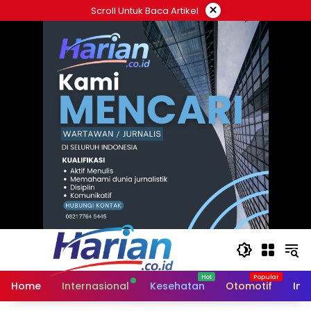
Langsung
×
Scroll Untuk Baca Artikel
ke
konten
Home
Internasional
Kesehatan
Otomotif
Ind