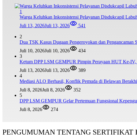
1
Warga Keluhkan Inkonsistensi Pelayanan Disdukcapil Lab
Juli 13, 2026
Juli 13, 2026
541
2
Dua TSK Kasus Dugaan Pengeroyokan dan Pengancaman Ser
Juli 10, 2026
Juli 10, 2026
434
3
Ketum DPP LSM GEMPUR Pimpin Perayaan HUT Ke-IV, Tega
Juli 13, 2026
Juli 13, 2026
389
4
Mediasi ALO Berhasil, Konflik Pemuda di Belawan Berakh
Juli 8, 2026
Juli 8, 2026
352
5
DPP LSM GEMPUR Gelar Pertemuan Fungsional Kepengur
Juli 8, 2026
274
PENGUMUMAN TENTANG SERTIFIKAT 