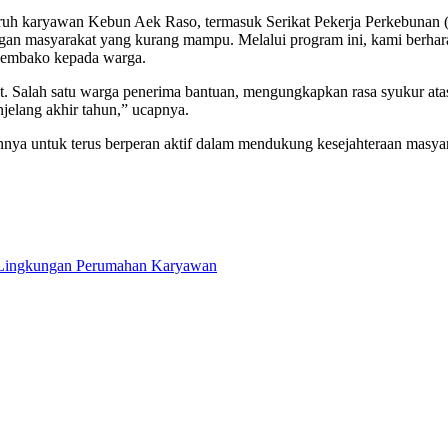
luruh karyawan Kebun Aek Raso, termasuk Serikat Pekerja Perkebuna
n masyarakat yang kurang mampu. Melalui program ini, kami berhara
sembako kepada warga.
mpat. Salah satu warga penerima bantuan, mengungkapkan rasa syukur at
jelang akhir tahun,” ucapnya.
ya untuk terus berperan aktif dalam mendukung kesejahteraan masyar
Lingkungan Perumahan Karyawan