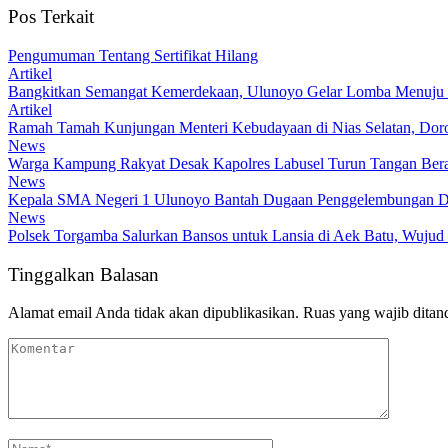
Pos Terkait
Pengumuman Tentang Sertifikat Hilang
Artikel
Bangkitkan Semangat Kemerdekaan, Ulunoyo Gelar Lomba Menuju 
Artikel
Ramah Tamah Kunjungan Menteri Kebudayaan di Nias Selatan, Dor
News
Warga Kampung Rakyat Desak Kapolres Labusel Turun Tangan Bera
News
Kepala SMA Negeri 1 Ulunoyo Bantah Dugaan Penggelembungan Da
News
Polsek Torgamba Salurkan Bansos untuk Lansia di Aek Batu, Wujud 
Tinggalkan Balasan
Alamat email Anda tidak akan dipublikasikan.
Ruas yang wajib ditan