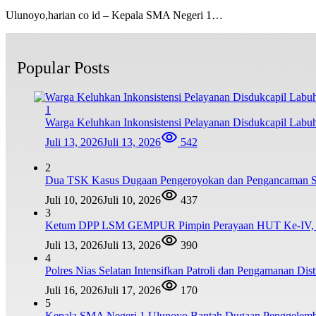
Ulunoyo,harian co id – Kepala SMA Negeri 1…
Popular Posts
1
Warga Keluhkan Inkonsistensi Pelayanan Disdukcapil Lab
Juli 13, 2026
Juli 13, 2026
542
2
Dua TSK Kasus Dugaan Pengeroyokan dan Pengancaman Ser
Juli 10, 2026
Juli 10, 2026
437
3
Ketum DPP LSM GEMPUR Pimpin Perayaan HUT Ke-IV, Tega
Juli 13, 2026
Juli 13, 2026
390
4
Polres Nias Selatan Intensifkan Patroli dan Pengamanan Di
Juli 16, 2026
Juli 17, 2026
170
5
Kepala SMA Negeri 1 Ulunoyo Bantah Dugaan Penggelemb