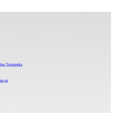
iga Tersangka
akyat