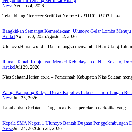
Pengumuman Tentang Sertifikat Hilang
News
Agustus 4, 2026
Telah hilang / tercecer Sertifikat Nomor: 02311101.03793 Luas…
Bangkitkan Semangat Kemerdekaan, Ulunoyo Gelar Lomba Menuju 
Artikel
Agustus 2, 2026
Agustus 2, 2026
Ulunoyo,Harian.co.id – Dalam rangka menyambut Hari Ulang Tah
Ramah Tamah Kunjungan Menteri Kebudayaan di Nias Selatan, Dor
Artikel
Juli 29, 2026
Nias Selatan,Harian.co.id – Pemerintah Kabupaten Nias Selatan me
Warga Kampung Rakyat Desak Kapolres Labusel Turun Tangan Bera
News
Juli 25, 2026
Labuhanbatu Selatan – Dugaan aktivitas peredaran narkotika yang…
Kepala SMA Negeri 1 Ulunoyo Bantah Dugaan Penggelembungan Da
News
Juli 24, 2026
Juli 28, 2026