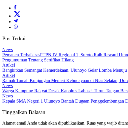
Pos Terkait
News
Pemanen Terbaik se-PTPN IV Regional 1, Suroto Raih Reward Umroh
Pengumuman Tentang Sertifikat Hilang
Artikel
Bangkitkan Semangat Kemerdekaan, Ulunoyo Gelar Lomba Menuju 
Artikel
Ramah Tamah Kunjungan Menteri Kebudayaan di Nias Selatan, Dor
News
Warga Kampung Rakyat Desak Kapolres Labusel Turun Tangan Bera
News
Kepala SMA Negeri 1 Ulunoyo Bantah Dugaan Penggelembungan Da
Tinggalkan Balasan
Alamat email Anda tidak akan dipublikasikan.
Ruas yang wajib ditan