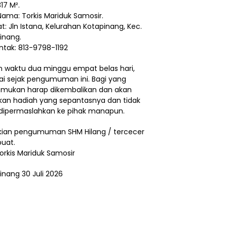
17 M².
Nama: Torkis Mariduk Samosir.
t: Jln Istana, Kelurahan Kotapinang, Kec.
inang.
ntak: 813-9798-1192
 waktu dua minggu empat belas hari,
ai sejak pengumuman ini. Bagi yang
ukan harap dikembalikan dan akan
ikan hadiah yang sepantasnya dan tidak
dipermaslahkan ke pihak manapun.
ian pengumuman SHM Hilang / tercecer
buat.
Torkis Mariduk Samosir
inang 30 Juli 2026