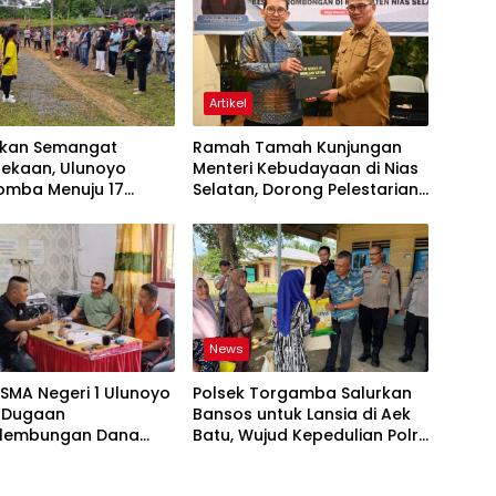
Artikel
tkan Semangat
Ramah Tamah Kunjungan
ekaan, Ulunoyo
Menteri Kebudayaan di Nias
Lomba Menuju 17
Selatan, Dorong Pelestarian
s 2026
Budaya hingga Target
UNESCO
News
SMA Negeri 1 Ulunoyo
Polsek Torgamba Salurkan
 Dugaan
Bansos untuk Lansia di Aek
lembungan Dana
Batu, Wujud Kepedulian Polri
egaskan Pemberitaan
Hadir di Tengah Masyarakat
enar