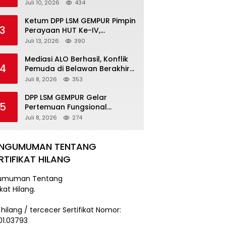
Pengancaman Serahkan Diri,
Juli 10, 2026
434
Unit Reskrim Polsek Lolowau
Tuntaskan Pengamanan Tiga
Ketum DPP LSM GEMPUR Pimpin
3
Tersangka
Perayaan HUT Ke-IV,
Tegaskan Komitmen sebagai
Juli 13, 2026
390
Mitra Pemerintah dan Corong
Aspirasi Rakyat
Mediasi ALO Berhasil, Konflik
4
Pemuda di Belawan Berakhir
Damai
Juli 8, 2026
353
DPP LSM GEMPUR Gelar
5
Pertemuan Fungsional
Kepengurusan di Medan
Juli 8, 2026
274
ENGUMUMAN TENTANG
RTIFIKAT HILANG
umuman Tentang
ikat Hilang.
 hilang / tercecer Sertifikat Nomor:
101.03793