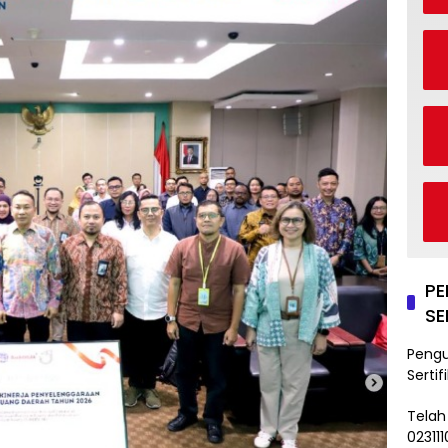
P
SE
Peng
Sertif
Telah
02311