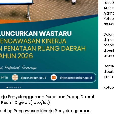
Luas 3
Atas 
Alama
Kotap
No Ko
Dalam
dimul
menem
diber
akan 
Demik
diper
Ttd. 
Kotap
nerja Penyelenggaraan Penataan Ruang Daerah
Resmi Digelar.(foto/Ist)
Meeting Pengawasan Kinerja Penyelenggaraan