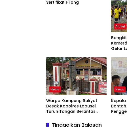
Sertifikat Hilang
Artikel
Bangki
Kemerd
Gelar 
Agustu
News
News
Warga Kampung Rakyat
Kepala 
Desak Kapolres Labusel
Bantah
Turun Tangan Berantas
Pengge
Dugaan Bandar Narkoba di
BOS, T
Perlabian
Tidak B
Tinggalkan Balasan