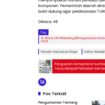
menyampaikan bahwa penilaian pe
komponen. Pemerintah daerah dimi
bukti dukung agar pelaksanaan TURB
Dibaca:
49
Tag:
#Kick Off #Meeting $Pengawasan Kine
2026
Penulis: Hartawan Dirga
Editor: Redaktu
Penguatan Kompetensi Sumber
Terus Menjadi Perhatian Keme
Pos Terkait
Pengumuman Tentang