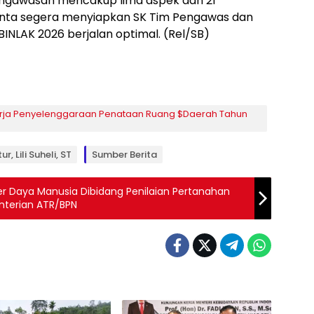
ngawasan mencakup lima aspek dan 21
nta segera menyiapkan SK Tim Pengawas dan
INLAK 2026 berjalan optimal. (Rel/SB)
rja Penyelenggaraan Penataan Ruang $Daerah Tahun
r, Lili Suheli, ST
Sumber Berita
 Daya Manusia Dibidang Penilaian Pertanahan
nterian ATR/BPN