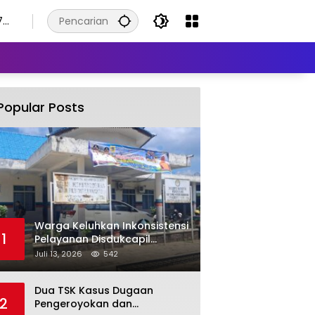
7
Popular Posts
Warga Keluhkan Inkonsistensi
1
Pelayanan Disdukcapil
Labuhanbatu Selatan dalam
Juli 13, 2026
542
Pengurusan KK Rusak
Dua TSK Kasus Dugaan
2
Pengeroyokan dan